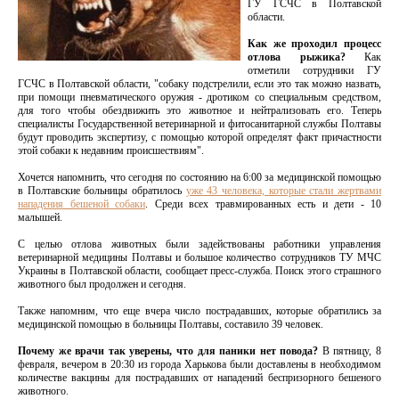
ГУ ГСЧС в Полтавской
области.
Как же проходил процесс
отлова рыжика?
Как
отметили сотрудники ГУ
ГСЧС в Полтавской области, "собаку подстрелили, если это так можно назвать,
при помощи пневматического оружия - дротиком со специальным средством,
для того чтобы обездвижить это животное и нейтрализовать его. Теперь
специалисты Государственной ветеринарной и фитосанитарной службы Полтавы
будут проводить экспертизу, с помощью которой определят факт причастности
этой собаки к недавним происшествиям".
Хочется напомнить, что сегодня по состоянию на 6:00 за медицинской помощью
в Полтавские больницы обратилось
уже 43 человека, которые стали жертвами
нападения бешеной собаки
. Среди всех травмированных есть и дети - 10
малышей.
С целью отлова животных были задействованы работники управления
ветеринарной медицины Полтавы и большое количество сотрудников ТУ МЧС
Украины в Полтавской области, сообщает пресс-служба. Поиск этого страшного
животного был продолжен и сегодня.
Также напомним, что еще вчера число пострадавших, которые обратились за
медицинской помощью в больницы Полтавы, составило 39 человек.
Почему же врачи так уверены, что для паники нет повода?
В пятницу, 8
февраля, вечером в 20:30 из города Харькова были доставлены в необходимом
количестве вакцины для пострадавших от нападений беспризорного бешеного
животного.