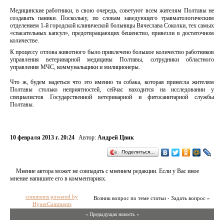
Медицинские работники, в свою очередь, советуют всем жителям Полтавы не
создавать паники. Поскольку, по словам заведующего травматологическим
отделением 1-й городской клинической больницы Вячеслава Соколки, тех самых
«спасательных капсул», предотвращающих бешенство, привезли в достаточном
количестве.
К процессу отлова животного было привлечено большое количество работников
управления ветеринарной медицины Полтавы, сотрудники областного
управления МЧС, коммунальщики и милиционеры.
Что ж, будем надеться что это именно та собака, которая принесла жителям
Полтавы столько неприятностей, сейчас находится на исследовании у
специалистов Государственной ветеринарной и фитосанитарной службы
Полтавы.
10 февраля 2013 г. 20:24
Автор:
Андрей Цвик
Поделиться…
Мнение автора может не совпадать с мнением редакции. Если у Вас иное
мнение напишите его в комментариях.
comments powered by
Возник вопрос по теме статьи - Задать вопрос »
HyperComments
« Предыдущая новость «