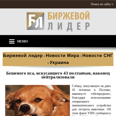
Поиск по сайту »
МЕНЮ
Биржевой лидер
Новости Мира
Новости СНГ
»
»
Украина
»
Бешеного пса, искусавшего 43 полтавчан, наконец
нейтрализовали
Собаку, покусавшую на днях
43 человека в Полтаве,
наконец-то «обезвредили»,
благодаря использованию
специального
пневматического устройства
для отстрела животных. Об
этом факте УНН сообщили в