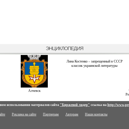
ЭНЦИКЛОПЕДИЯ
Лина Костенко – запрещенный в СССР
классик украинской литературы
Алчевск
Ре
ном использовании материалов сайта
"Биржевой лидер"
ссылка на
http://www.pro
айте
Реклама на сайте
Партнерам
Авторам
Наши контакты