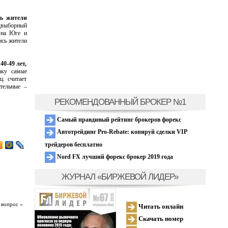
сь жители
двыборный
, на Юге и
ись жители
40-49 лет,
ку самые
. считает
тельные –
РЕКОМЕНДОВАННЫЙ БРОКЕР №1
Самый правдивый рейтинг брокеров форекс
Автотрейдинг Pro-Rebate: копируй сделки VIP
трейдеров бесплатно
Nord FX лучший форекс брокер 2019 года
ЖУРНАЛ «БИРЖЕВОЙ ЛИДЕР»
 вопрос »
Читать онлайн
Скачать номер