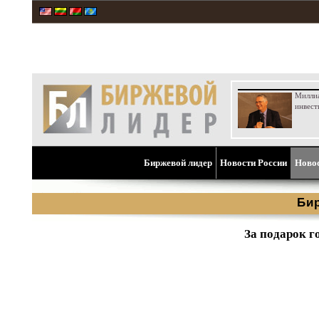
Милли
инвест
Биржевой лидер
Новости России
Ново
Би
За подарок г