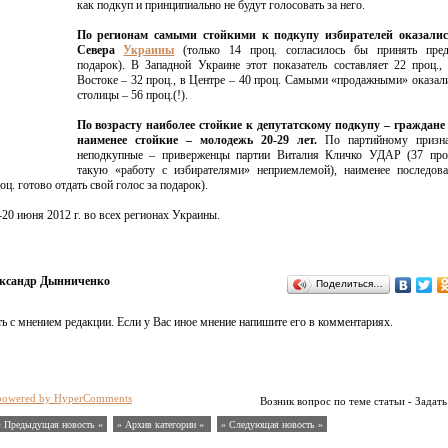
как подкуп и принципиально не будут голосовать за него.
По регионам самыми стойкими к подкупу избирателей оказали
Севера
Украины
(только 14 проц. согласилось бы принять пре
подарок). В Западной Украине этот показатель составляет 22 проц.
Востоке – 32 проц., в Центре – 40 проц. Самыми «продажными» оказал
столицы – 56 проц.(!).
По возрасту наиболее стойкие к депутатскому подкупу – граждане 
наименее стойкие – молодежь 20-29 лет.
По партийному призна
неподкупные – приверженцы партии Виталия Кличко УДАР (37 проц
такую «работу с избирателями» неприемлемой), наименее последова
оц. готово отдать свой голос за подарок).
20 июня 2012 г. во всех регионах Украины.
ксандр Дынниченко
Поделиться…
ь с мнением редакции. Если у Вас иное мнение напишите его в комментариях.
powered by HyperComments
Возник вопрос по теме статьи - Задать
« Предыдущая новость «
» Архив категории «
» Следующая новость »