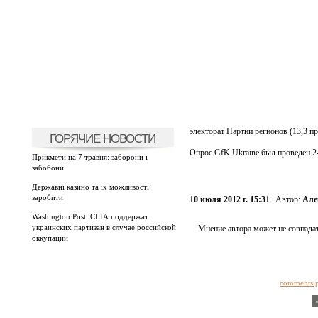
электорат Партии регионов (13,3 пр
ГОРЯЧИЕ НОВОСТИ
Опрос GfK Ukraine был проведен 2-
Прикмети на 7 травня: заборони і
забобони
Державні казино та їх можливості
заробити
10 июля 2012 г. 15:31
Автор:
Але
Washington Post: США поддержат
украинских партизан в случае российской
Мнение автора может не совпадат
оккупации
comments 