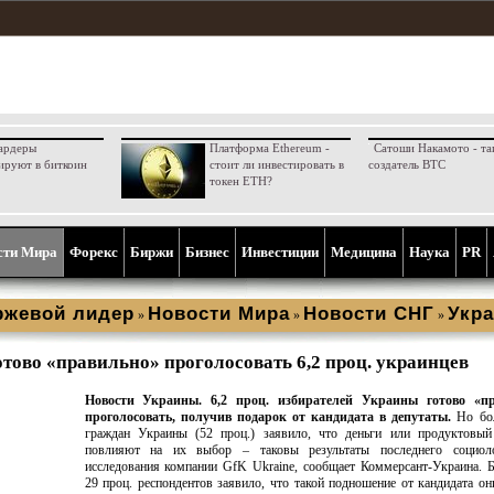
ардеры
Платформа Ethereum -
Сатоши Накамото - та
ируют в биткоин
стоит ли инвестировать в
создатель BTC
токен ETH?
сти Мира
Форекс
Биржи
Бизнес
Инвестиции
Медицина
Наука
PR
ржевой лидер
Новости Мира
Новости СНГ
Укра
»
»
»
отово «правильно» проголосовать 6,2 проц. украинцев
Новости Украины.
6,2 проц. избирателей Украины готово «п
проголосовать, получив подарок от кандидата в депутаты.
Но бо
граждан Украины (52 проц.) заявило, что деньги или продуктовый
повлияют на их выбор – таковы результаты последнего социоло
исследования компании GfK Ukraine, сообщает Коммерсант-Украина. Б
29 проц. респондентов заявило, что такой подношение от кандидата он