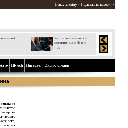
Поиск по сайту »
Подписка на новости »
инственный
Что ждать от основных
валютных пар в Новом
году?
Aвто
Hi-tech
Интернет
Энциклопедия
ина
равильно»
льшинство
 набор не
гического
олее того,
и расценят