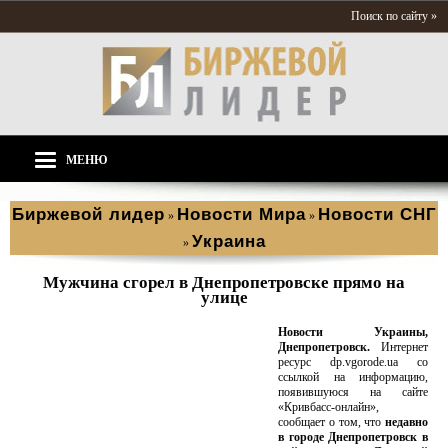
Поиск по сайту »
МЕНЮ
Биржевой лидер
Новости Мира
Новости СНГ
»
»
Украина
»
Мужчина сгорел в Днепропетровске прямо на
улице
Новости Украины,
Днепропетровск.
Интернет
ресурс dp.vgorode.ua со
ссылкой на информацию,
появившуюся на сайте
«Кривбасс-онлайн»,
сообщает о том, что
недавно
в городе Днепропетровск в