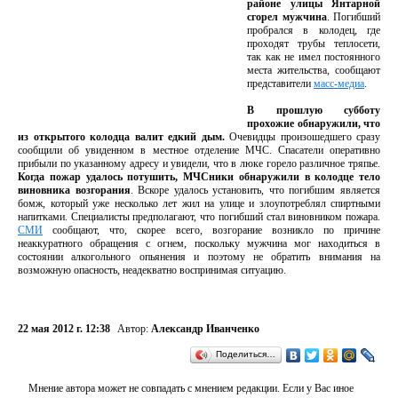
районе улицы Янтарной
сгорел мужчина
. Погибший
пробрался в колодец, где
проходят трубы теплосети,
так как не имел постоянного
места жительства, сообщают
представители
масс-медиа
.
В прошлую субботу
прохожие обнаружили, что
из открытого колодца валит едкий дым.
Очевидцы произошедшего сразу
сообщили об увиденном в местное отделение МЧС. Спасатели оперативно
прибыли по указанному адресу и увидели, что в люке горело различное тряпье.
Когда пожар удалось потушить, МЧСники обнаружили в колодце тело
виновника возгорания
. Вскоре удалось установить, что погибшим является
бомж, который уже несколько лет жил на улице и злоупотреблял спиртными
напитками. Специалисты предполагают, что погибший стал виновником пожара.
СМИ
сообщают, что, скорее всего, возгорание возникло по причине
неаккуратного обращения с огнем, поскольку мужчина мог находиться в
состоянии алкогольного опьянения и поэтому не обратить внимания на
возможную опасность, неадекватно воспринимая ситуацию.
22 мая 2012 г. 12:38
Автор:
Александр Иванченко
Поделиться…
Мнение автора может не совпадать с мнением редакции. Если у Вас иное