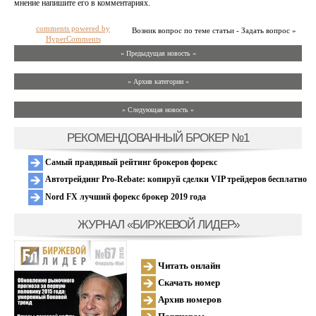
мнение напишите его в комментариях.
comments powered by
Возник вопрос по теме статьи - Задать вопрос »
HyperComments
« Предыдущая новость «
» Архив категории «
» Следующая новость »
РЕКОМЕНДОВАННЫЙ БРОКЕР №1
Самый правдивый рейтинг брокеров форекс
Автотрейдинг Pro-Rebate: копируй сделки VIP трейдеров бесплатно
Nord FX лучший форекс брокер 2019 года
ЖУРНАЛ «БИРЖЕВОЙ ЛИДЕР»
Читать онлайн
Скачать номер
Архив номеров