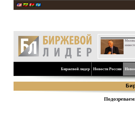
Милли
инвест
Биржевой лидер
Новости России
Ново
Би
Подозреваем