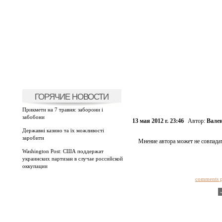
ГОРЯЧИЕ НОВОСТИ
Прикмети на 7 травня: заборони і
забобони
13 мая 2012 г. 23:46
Автор:
Вале
Державні казино та їх можливості
заробити
Мнение автора может не совпадат
Washington Post: США поддержат
украинских партизан в случае российской
оккупации
comments 