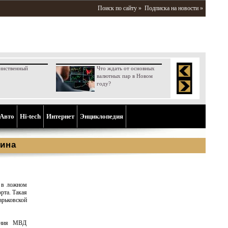
Поиск по сайту »
Подписка на новости »
инственный
Что ждать от основных
валютных пар в Новом
году?
Aвто
Hi-tech
Интернет
Энциклопедия
ина
 в ложном
рта. Такая
рьковской
ления МВД