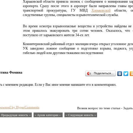
Харьковской области приняла звонок с сообщением о минировании ха
аэропорта. Сразу после этого в аэропорт были направлены главы пр
транспортной прокуратуры, ГУ МВД
Харьковской
области, оп
следственные группы, специалисты взрывотехнической службы.
Во время осмотра взрывоопасные вещества и устройства найдены не
этом пришлось эвакуировать три сотни человек. Оказалось, что 
поступило от харьковского жителя 34-ех лет.
Коминтерновский районный отдел милиции вчера открыл уголовное дело
УК заведомо ложное сообщение о подготовке взрыва, поджога, у
гибелью людей или другими тяжкими последствиями
нтина Фомина
Поделиться…
ь с мнением редакции. Если у Вас иное мнение напишите его в комментариях.
powered by HyperComments
Возник вопрос по теме статьи - Задать
« Предыдущая новость «
» Архив категории «
» Следующая новость »