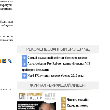
рьковского
окуратуры,
еративно-
 были, при
сообщение
 по статье
грожающих
РЕКОМЕНДОВАННЫЙ БРОКЕР №1
Самый правдивый рейтинг брокеров форекс
Автотрейдинг Pro-Rebate: копируй сделки VIP
трейдеров бесплатно
Nord FX лучший форекс брокер 2019 года
ЖУРНАЛ «БИРЖЕВОЙ ЛИДЕР»
 вопрос »
Читать онлайн
Скачать номер