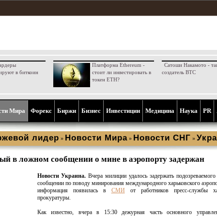
ардеры
Платформа Ethereum -
Сатоши Накамото - та
ируют в биткоин
стоит ли инвестировать в
создатель BTC
токен ETH?
сти Мира
Форекс
Биржи
Бизнес
Инвестиции
Медицина
Наука
PR
ржевой лидер
Новости Мира
Новости СНГ
Укра
»
»
»
ый в ложном сообщении о мине в аэропорту задержан
Новости Украина.
Вчера милиции удалось задержать подозреваемого
сообщении по поводу минирования международного харьковского аэропо
информация появилась в
СМИ
от работников пресс-службы ха
прокуратуры.
Как известно, вчера в 15:30 дежурная часть основного управ