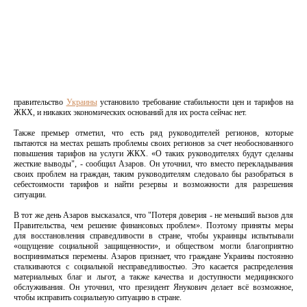
правительство
Украины
установило требование стабильности цен и тарифов на
ЖКХ, и никаких экономических оснований для их роста сейчас нет.
Также премьер отметил, что есть ряд руководителей регионов, которые
пытаются на местах решать проблемы своих регионов за счет необоснованного
повышения тарифов на услуги ЖКХ. «О таких руководителях будут сделаны
жесткие выводы", - сообщил Азаров. Он уточнил, что вместо перекладывания
своих проблем на граждан, таким руководителям следовало бы разобраться в
себестоимости тарифов и найти резервы и возможности для разрешения
ситуации.
В тот же день Азаров высказался, что "Потеря доверия - не меньший вызов для
Правительства, чем решение финансовых проблем». Поэтому приняты меры
для восстановления справедливости в стране, чтобы украинцы испытывали
«ощущение социальной защищенности», и обществом могли благоприятно
восприниматься перемены. Азаров признает, что граждане Украины постоянно
сталкиваются с социальной несправедливостью. Это касается распределения
материальных благ и льгот, а также качества и доступности медицинского
обслуживания. Он уточнил, что президент Янукович делает всё возможное,
чтобы исправить социальную ситуацию в стране.