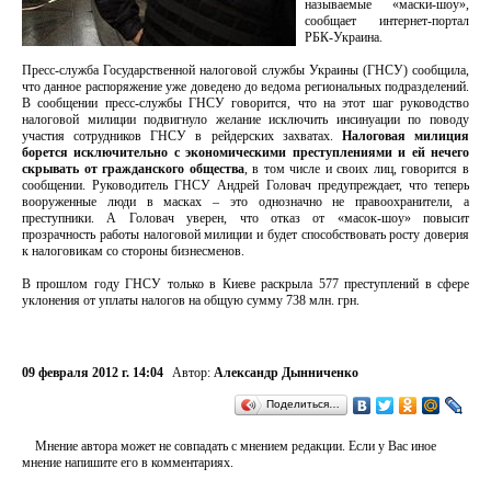
называемые «маски-шоу»,
сообщает интернет-портал
РБК-Украина.
Пресс-служба Государственной налоговой службы Украины (ГНСУ) сообщила,
что данное распоряжение уже доведено до ведома региональных подразделений.
В сообщении пресс-службы ГНСУ говорится, что на этот шаг руководство
налоговой милиции подвигнуло желание исключить инсинуации по поводу
участия сотрудников ГНСУ в рейдерских захватах.
Налоговая милиция
борется исключительно с экономическими преступлениями и ей нечего
скрывать от гражданского общества
, в том числе и своих лиц, говорится в
сообщении. Руководитель ГНСУ Андрей Головач предупреждает, что теперь
вооруженные люди в масках – это однозначно не правоохранители, а
преступники. А Головач уверен, что отказ от «масок-шоу» повысит
прозрачность работы налоговой милиции и будет способствовать росту доверия
к налоговикам со стороны бизнесменов.
В прошлом году ГНСУ только в Киеве раскрыла 577 преступлений в сфере
уклонения от уплаты налогов на общую сумму 738 млн. грн.
09 февраля 2012 г. 14:04
Автор:
Александр Дынниченко
Поделиться…
Мнение автора может не совпадать с мнением редакции. Если у Вас иное
мнение напишите его в комментариях.