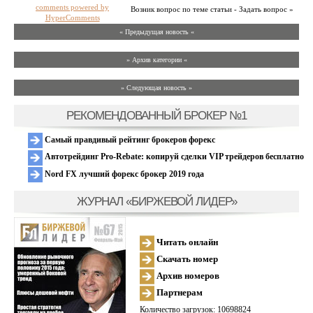
comments powered by
Возник вопрос по теме статьи - Задать вопрос »
HyperComments
« Предыдущая новость «
» Архив категории «
» Следующая новость »
РЕКОМЕНДОВАННЫЙ БРОКЕР №1
Самый правдивый рейтинг брокеров форекс
Автотрейдинг Pro-Rebate: копируй сделки VIP трейдеров бесплатно
Nord FX лучший форекс брокер 2019 года
ЖУРНАЛ «БИРЖЕВОЙ ЛИДЕР»
Читать онлайн
Скачать номер
Архив номеров
Партнерам
Количество загрузок: 10698824