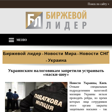
Поиск по сайту »
МЕНЮ
Биржевой лидер
Новости Мира
Новости СНГ
»
»
Украина
»
Украинским налоговикам запретили устраивать
«маски-шоу»
Новости Украины, Киев.
Отныне специальным
подразделениям налоговой
милиции Украины нельзя
проводить рейды, во время
которых лица сотрудников
этого органа закрыты
защитными масками – так