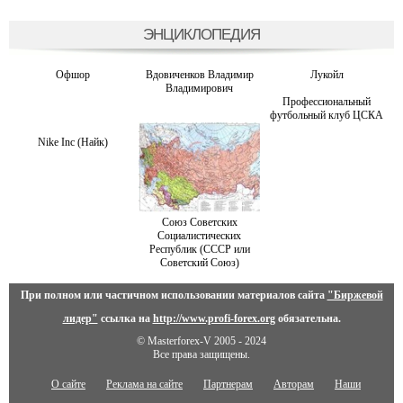
ЭНЦИКЛОПЕДИЯ
Офшор
Вдовиченков Владимир
Лукойл
Владимирович
Профессиональный
футбольный клуб ЦСКА
Nike Inc (Найк)
Союз Советских
Социалистических
Республик (СССР или
Советский Союз)
При полном или частичном использовании материалов сайта
"Биржевой
лидер"
ссылка на
http://www.profi-forex.org
обязательна.
© Masterforex-V 2005 - 2024
Все права защищены.
О сайте
Реклама на сайте
Партнерам
Авторам
Наши