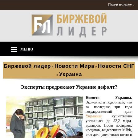
Поиск по сайту »
МЕНЮ
Биржевой лидер
Новости Мира
Новости СНГ
»
»
Украина
»
Эксперты предрекают Украине дефолт?
Новости Украины.
Экономисты подсчитали, что
за последние три года
государственный долг
Украины
существенно
увеличился до 52,2 млрд.
долларов. После последних
кредитов, выделенных МВФ,
этот долг увеличился почти в