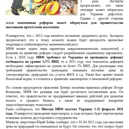
3 раза. Эксперты
предполагают, что такая
ситуация может обернуться
для Украины дефолтом.
Однако с другой стороны
новая
пенсионная реформа может обернуться для правительства
массовыми протестами населения.
Планируется, что с 2013 года начнётся погашение кредитного долга. Эксперты
предполагают, что к этому моменту можно будет преодолеть кризисные
тенденции и стабилизируется экономический рост.
МВФ может задать лишь параметры макроэкономических показателей, а
решения по принятию реформ следует разрабатывать украинскому парламенту.
Если в 2010 году
МВФ требовал от Украины не превышать дефицит
госбюджета на уровне 5,5% ВВП
, то в 2011 году этот показатель дефицита
необходимо зафиксировать на уровне не более 3% ВВП. Для реализации этих
требований правительство вынуждено повышать поэтапно цены на
электроэнергию, природный газ, услуги ЖКХ и т.д. Также был принят новый
Налоговый кодекс и готовится к принятию законопроект о пенсионной реформе.
По словам председателя правления Центра политико-правовых реформ Игоря
Колиушко, МВФ без разницы как будет достигнута поставленная цель. Он
отметил, что правительство не предпринимает никаких действий для развития
малого и среднего бизнеса, а также не поддерживает внедрение
энергосберегающих технологий.
Ранее сообщалось, что
Миссия МВФ посетит Украину 1-11 февраля 2011
года.
Планируется проведение переговоров, в ходе которых будет пересмотрены
основные аспекты двустороннего сотрудничества.
Министр энергетики Юрий Бойко сообщил, что с 01.04.2011 года для населения
цены на природный газ повышаться не будут. Он отметил, что этот вопрос будет