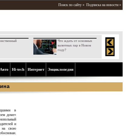
Поиск по сайту »
Подписка на новости »
инственный
Что ждать от основных
валютных пар в Новом
году?
Aвто
Hi-tech
Интернет
Энциклопедия
ина
едшими в
воем доме»
нопольный
одителей и
ы на свою
боснован.