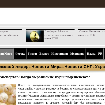
ардеры
Платформа Ethereum -
Сатоши Накамото - та
ируют в биткоин
стоит ли инвестировать в
создатель BTC
токен ETH?
сти Мира
Форекс
Биржи
Бизнес
Инвестиции
Медицина
Наука
PR
ржевой лидер
Новости Мира
Новости СНГ
Укра
»
»
»
экспертов: когда украинские куры подешевеют?
Вслед за нашумевшими антимонопольными кампаниями, прош
чрезвычайно «строгом режиме» в России, за упорядочивание цен «в с
взялась Украина. В частности, на продукцию птицеводства. Антимо
комитет Украины официально потребовал у десяти крупнейших произв
поставщиков охлажденного мяса птицы установленные ими цен
продукцию привести к уровню, который был бы экономически о