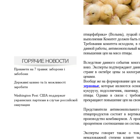
птицефабрика» (Волынь), луцкий 
выполнения Комитет должен быть п
Требования комитета исходили, в 
данной работы, антимонопольный к
повышения цен на мясо птицы.
ГОРЯЧИЕ НОВОСТИ
Вследствие данного события многи
вниз. Эксперты подтверждают данн
Прикмети на 7 травня: заборони і
стране в октябре цены за килогр
забобони
ценами.
Вообще же на формирование цен на
Державні казино та їх можливості
зерновые
, которые являются осн
заробити
кукурузу, подсолнечник, пшеницу,
птицы. Однако в связи с требо
Washington Post: США поддержат
прекращают повышение цен на свою
украинских партизан в случае российской
оккупации
Представители антимонопольно
птицепродуктов состоят в вертик
производство комбикормов. А прои
процентном соотношении он состав
Эксперты говорят также о то
немаловажной степени влияет та