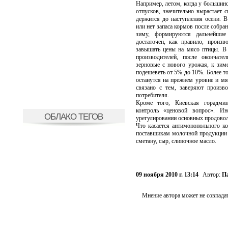
Например, летом, когда у большинс
отпусков, значительно вырастает 
держится до наступления осени. В
или нет запаса кормов после собр
зиму, формируются дальнейшие
достаточен, как правило, произв
завышать цены на мясо птицы. В 
производителей, после окончате
зерновые с нового урожая, к зим
подешеветь от 5% до 10%. Более то
останутся на прежнем уровне и мя
связано с тем, заверяют произво
потребителя.
Кроме того, Киевская горадми
контроль «ценовой вопрос». И
ОБЛАКО ТЕГОВ
урегулировании основных продовол
Что касается антимонопольного к
поставщикам молочной продукции 
сметану, сыр, сливочное масло.
09 ноября 2010 г. 13:14
Автор:
П
Мнение автора может не совпадат