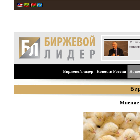
Милли
инвест
Биржевой лидер
Новости России
Ново
Би
Мнение 