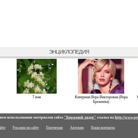
ЭНЦИКЛОПЕДИЯ
7 мая
Киперман Вера Викторовна (Вера
Брежнева)
ном использовании материалов сайта
"Биржевой лидер"
ссылка на
http://www.pro
айте
Реклама на сайте
Партнерам
Авторам
Наши контакты