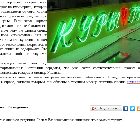
тва украинцев наступает пора
спрос на куры-гриль, который
 зависимости от того, хватит
анного урожая на предстоящую
 цены. Если запас кормов
одителям нет необходимости
этом году, по словам самих
льного «причесания» цен на
е стоимость курятины может
го, весной цены, скорей всего
со птицы не подорожает. Это
дители, чтобы не отпугнуть
нистрация также взяла под
нформационные источники передают, что уже готов соответствующий проект 
ьственных товаров в столице Украины.
омитета Украины, то немногим ранее он выдвинул требования к 11 ведущим произв
в стране, согласно которым они обязаны в текущем месяце поэтапно снизить
цены н
авел Господынич
Поделиться…
ь с мнением редакции. Если у Вас иное мнение напишите его в комментариях.