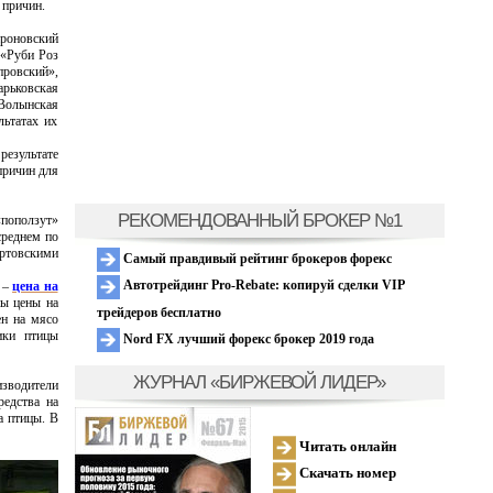
 причин.
роновский
 «Руби Роз
провский»,
рьковская
Волынская
льтатах их
результате
причин для
РЕКОМЕНДОВАННЫЙ БРОКЕР №1
«поползут»
среднем по
артовскими
Самый правдивый рейтинг брокеров форекс
Автотрейдинг Pro-Rebate: копируй сделки VIP
 –
цена на
ны цены на
трейдеров бесплатно
ен на мясо
ики птицы
Nord FX лучший форекс брокер 2019 года
ЖУРНАЛ «БИРЖЕВОЙ ЛИДЕР»
зводители
редства на
а птицы. В
Читать онлайн
Скачать номер