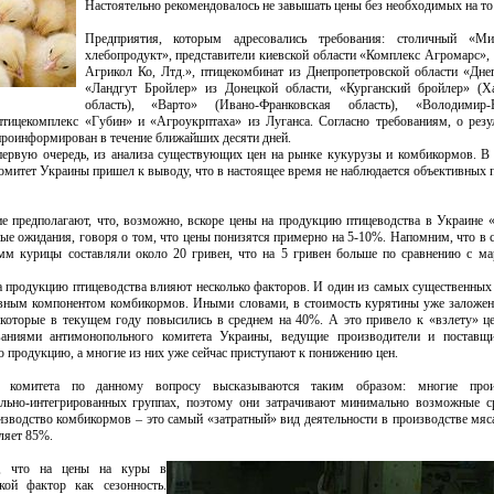
Настоятельно рекомендовалось не завышать цены без необходимых на то
Предприятия, которым адресовались требования: столичный «Ми
хлебопродукт», представители киевской области «Комплекс Агромарс»,
Агрикол Ко, Лтд.», птицекомбинат из Днепропетровской области «Дне
«Ландгут Бройлер» из Донецкой области, «Курганский бройлер» (Ха
область), «Варто» (Ивано-Франковская область), «Володимир-
птицекомплекс «Губин» и «Агроукрптаха» из Луганса. Согласно требованиям, о резу
роинформирован в течение ближайших десяти дней.
первую очередь, из анализа существующих цен на рынке кукурузы и комбикормов. В 
омитет Украины пришел к выводу, что в настоящее время не наблюдается объективных 
е предполагают, что, возможно, вскоре цены на продукцию птицеводства в Украине 
ые ожидания, говоря о том, что цены понизятся примерно на 5-10%. Напомним, что в 
амм курицы составляли около 20 гривен, что на 5 гривен больше по сравнению с м
 продукцию птицеводства влияют несколько факторов. И один из самых существенных
овным компонентом комбикормов. Иными словами, в стоимость курятины уже заложе
 которые в текущем году повысились в среднем на 40%. А это привело к «взлету» ц
ваниями антимонопольного комитета Украины, ведущие производители и поставщ
 продукцию, а многие из них уже сейчас приступают к понижению цен.
го комитета по данному вопросу высказываются таким образом: многие прои
ально-интегрированных группах, поэтому они затрачивают минимально возможные с
зводство комбикормов – это самый «затратный» вид деятельности в производстве мяс
ляет 85%.
м, что на цены на куры в
кой фактор как сезонность.