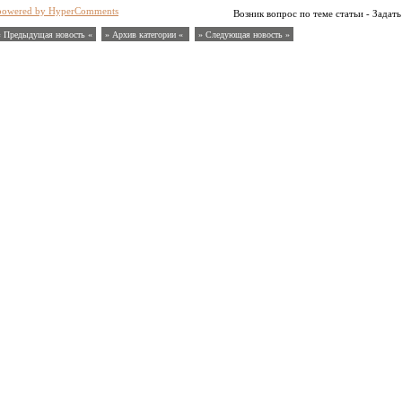
powered by HyperComments
Возник вопрос по теме статьи - Задать
« Предыдущая новость «
» Архив категории «
» Следующая новость »