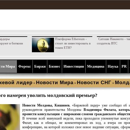
ардеры
Платформа Ethereum -
Сатоши Накамото - та
ируют в биткоин
стоит ли инвестировать в
создатель BTC
токен ETH?
сти Мира
Форекс
Биржи
Бизнес
Инвестиции
Медицина
Наука
PR
жевой лидер
Новости Мира
Новости СНГ
Молд
»
»
»
ого намерен уволить молдовский премьер?
Новости Молдовы, Кишинев.
«Биржевой лидер» уже сообщал об и
руководителя правительства Молдовы
Владимира Филата, котор
провести консультации с широкими слоями гражданского обществ
В течение всей минувшей недели, пока проходили упомянутые консул
Филат, как и обещал, не комментировал их ход, а вчера он пров
конференцию, на которой изложил свое новое видение ситуации, сфор