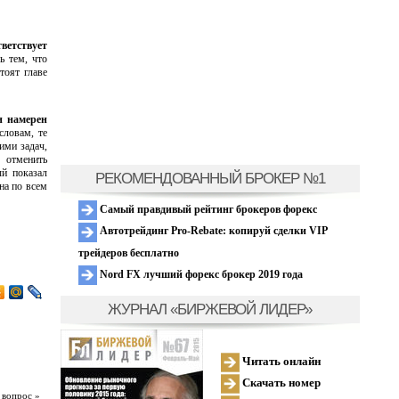
ветствует
 тем, что
тоят главе
н намерен
словам, те
ими задач,
 отменить
ый показал
РЕКОМЕНДОВАННЫЙ БРОКЕР №1
на по всем
Самый правдивый рейтинг брокеров форекс
Автотрейдинг Pro-Rebate: копируй сделки VIP
трейдеров бесплатно
Nord FX лучший форекс брокер 2019 года
ЖУРНАЛ «БИРЖЕВОЙ ЛИДЕР»
Читать онлайн
Скачать номер
 вопрос »