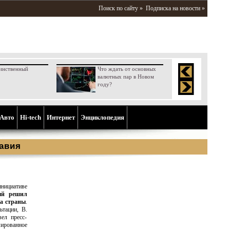
Поиск по сайту »
Подписка на новости »
инственный
Что ждать от основных
валютных пар в Новом
году?
Aвто
Hi-tech
Интернет
Энциклопедия
авия
нициативе
ый решил
а страны
.
ьтации, В.
ел пресс-
мированное