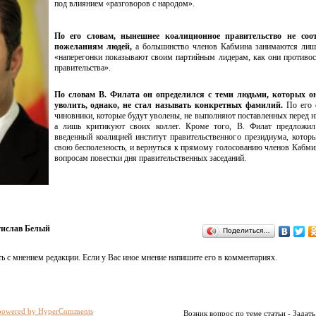
под влиянием «разговоров с народом».
По его словам, нынешнее коалиционное правительство не соот
пожеланиям людей,
а большинство членов Кабмина занимаются лишь
«наперегонки показывают своим партийным лидерам, как они противос
правительства».
По словам В. Филата он определился с теми людьми, которых о
уволить, однако, не стал называть конкретных фамилий.
По его 
чиновники, которые будут уволены, не выполняют поставленных перед н
а лишь критикуют своих коллег. Кроме того, В. Филат предложил
введенный коалицией институт правительственного президиума, котор
свою бесполезность, и вернуться к прямому голосованию членов Кабми
вопросам повестки дня правительственных заседаний.
тислав Белый
Поделиться…
ь с мнением редакции. Если у Вас иное мнение напишите его в комментариях.
powered by HyperComments
Возник вопрос по теме статьи - Задать