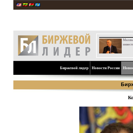
Милли
инвест
Биржевой лидер
Новости России
Ново
Бир
К