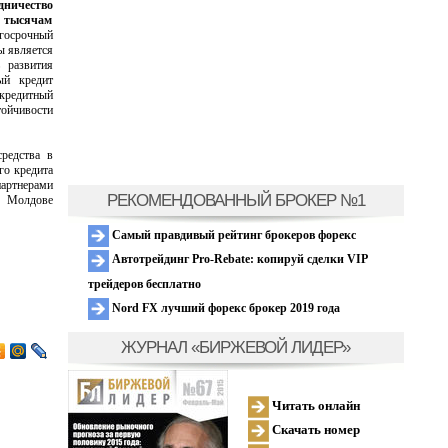
дничество
 тысячам
госрочный
ы является
 развития
ый кредит
 кредитный
тойчивости
редства в
го кредита
артнерами
РЕКОМЕНДОВАННЫЙ БРОКЕР №1
в Молдове
Самый правдивый рейтинг брокеров форекс
Автотрейдинг Pro-Rebate: копируй сделки VIP
трейдеров бесплатно
Nord FX лучший форекс брокер 2019 года
ЖУРНАЛ «БИРЖЕВОЙ ЛИДЕР»
Читать онлайн
Скачать номер