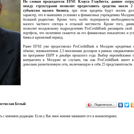
По словам председателя EFSE Клауса Глаубитта
,
данное сотру
между структурами позволит предоставить средства около 2
субъектам малого бизнеса
, при этом кредиты будут носить дол
характер, что в нынешних условиях в финансовых учреждениях Молдов
большой редкостью. Кроме того, особо подчеркнута необходимость
малого частного сектора в сельской местности. Кроме того, данн
позволит молдовскому подразделению ProCreditBank расширить свой
портфель, что позитивно скажется на его финансовых показателях и ус
банка в кризисный период.
Ранее EFSE уже предоставлял ProCreditBank в Молдове кредитные с
объеме, эквивалентном 2,5 миллионам долларов в рамках синдикативно
по программе ЕБРР в декабре прошлого года. Выбор европейскими п
контрагента в Молдове не случаен, так как ProCreditBank имеет 
довольно разветвленную сеть, включающую в себя 25 представительств.
остислав Белый
Поделиться…
ь с мнением редакции. Если у Вас иное мнение напишите его в комментариях.