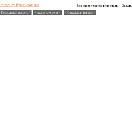
powered by HyperComments
Возник вопрос по теме статьи - Задать
« Предыдущая новость «
» Архив категории «
» Следующая новость »