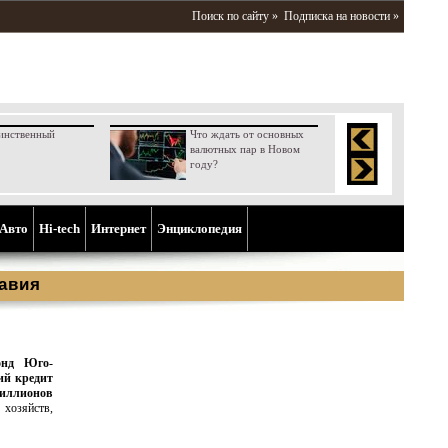
Поиск по сайту »
Подписка на новости »
инственный
Что ждать от основных
валютных пар в Новом
году?
Aвто
Hi-tech
Интернет
Энциклопедия
авия
онд Юго-
ий кредит
миллионов
 хозяйств,