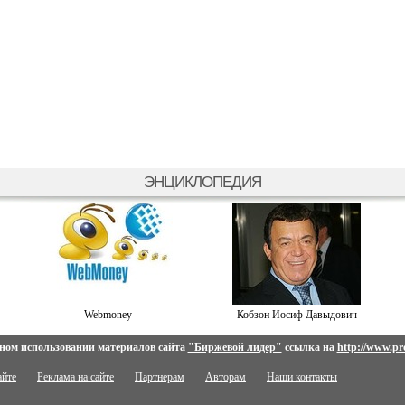
ЭНЦИКЛОПЕДИЯ
Webmoney
Кобзон Иосиф Давыдович
ном использовании материалов сайта
"Биржевой лидер"
ссылка на
http://www.pro
айте
Реклама на сайте
Партнерам
Авторам
Наши контакты