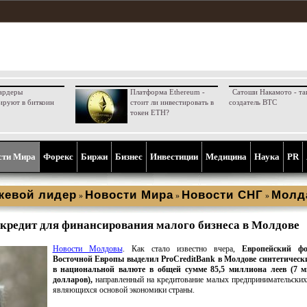
ардеры
Платформа Ethereum -
Сатоши Накамото - та
ируют в биткоин
стоит ли инвестировать в
создатель BTC
токен ETH?
сти Мира
Форекс
Биржи
Бизнес
Инвестиции
Медицина
Наука
PR
жевой лидер
Новости Мира
Новости СНГ
Молд
»
»
»
кредит для финансирования малого бизнеса в Молдове
Новости Молдовы
. Как стало известно вчера,
Европейский ф
Восточной Европы выделил ProCreditBank в Молдове синтетическ
в национальной валюте в общей сумме 85,5 миллиона леев (7 
долларов),
направленный на кредитование малых предпринимательских
являющихся основой экономики страны.