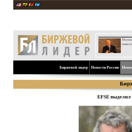
Милли
инвест
Биржевой лидер
Новости России
Ново
Бир
EFSE выделил 