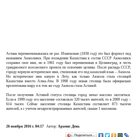
Астана переименовывалась не раз. Изначально (1830 год) это был форпост под
названием Акмолинск. При вхождении Казахстана в состав СССР Акмолинск
сохранил свое имя, но в 1961 году был переименован в Целиноград, в честь
грандиозного всесоюзного проекта по освоению целины. После распада СССР,
городу вернули историческое имя, стилизовав его под казахский язык – Акмола.
Но историческое имя кануло в Лету, как только Акмола стала столицей
Казахстана вместо Алма-Аты. В 1998 году новая столица была официально
презентована миру и в том же году Акмола стала Астаной.
После получения Астаной статуса столицы город начал массово заселяться.
Если в 1999 году его население составляло 320 тысяч жителей, то в 2009 году –
614 тысяч. Сейчас население столицы Казахстана составляет 873 тысячи
жителей, а с учетом незарегистрированных жителей, свыше 1 миллиона.
26 ноября 2016 г. 04:17
Автор:
Арамис День
Поделиться…