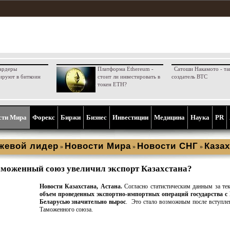
ардеры
Платформа Ethereum -
Сатоши Накамото - та
ируют в биткоин
стоит ли инвестировать в
создатель BTC
токен ETH?
сти Мира
Форекс
Биржи
Бизнес
Инвестиции
Медицина
Наука
PR
жевой лидер
Новости Мира
Новости СНГ
Казах
»
»
»
моженный союз увеличил экспорт Казахстана?
Новости Казахстана, Астана.
Согласно статистическим данным за те
объем проведенных экспортно-импортных операций государства с 
Беларусью значительно вырос
. Это стало возможным после вступле
Таможенного союза.