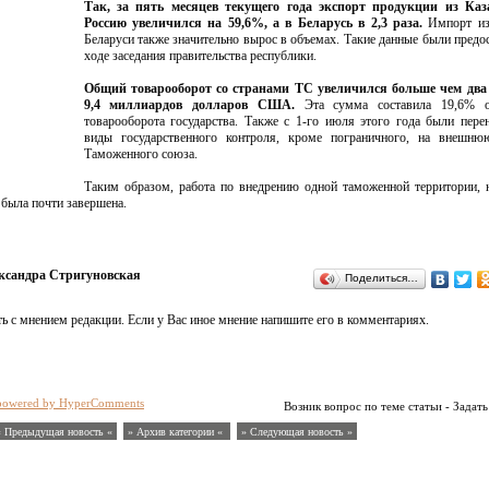
Так, за пять месяцев текущего года экспорт продукции из Каз
Россию увеличился на 59,6%, а в Беларусь в 2,3 раза.
Импорт из
Беларуси также значительно вырос в объемах. Такие данные были предо
ходе заседания правительства республики.
Общий товарооборот со странами ТС увеличился больше чем два 
9,4 миллиардов долларов США.
Эта сумма составила 19,6% 
товарооборота государства. Также с 1-го июля этого года были пере
виды государственного контроля, кроме пограничного, на внешню
Таможенного союза.
Таким образом, работа по внедрению одной таможенной территории, 
была почти завершена.
ксандра Стригуновская
Поделиться…
ь с мнением редакции. Если у Вас иное мнение напишите его в комментариях.
powered by HyperComments
Возник вопрос по теме статьи - Задать
« Предыдущая новость «
» Архив категории «
» Следующая новость »