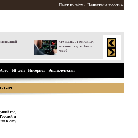
Поиск по сайту »
Подписка на новости »
инственный
Что ждать от основных
валютных пар в Новом
году?
Aвто
Hi-tech
Интернет
Энциклопедия
стан
кущий год,
Россией и
ния в силу