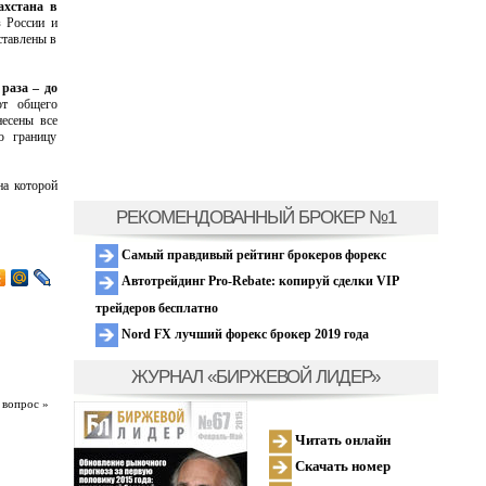
ахстана в
 России и
ставлены в
раза – до
от общего
несены все
ю границу
на которой
РЕКОМЕНДОВАННЫЙ БРОКЕР №1
Самый правдивый рейтинг брокеров форекс
Автотрейдинг Pro-Rebate: копируй сделки VIP
трейдеров бесплатно
Nord FX лучший форекс брокер 2019 года
ЖУРНАЛ «БИРЖЕВОЙ ЛИДЕР»
 вопрос »
Читать онлайн
Скачать номер