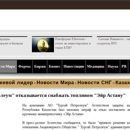
ардеры
Платформа Ethereum -
Сатоши Накамото - та
ируют в биткоин
стоит ли инвестировать в
создатель BTC
токен ETH?
сти Мира
Форекс
Биржи
Бизнес
Инвестиции
Медицина
Наука
PR
жевой лидер
Новости Мира
Новости СНГ
Казах
»
»
»
олеум" отказывается снабжать топливом "Эйр Астану"
На компанию АО "Тургай Петролеум" Агентством защиты кон
Республики Казахстан был наложен штраф за отказ поставлять ав
крупному авиаперевозчику «Эйр Астана».
В пресс-релизе Агентства сообщается, то было "приняло решение в
отношении Акционерного Общества " Тургай Петролеум" администрат