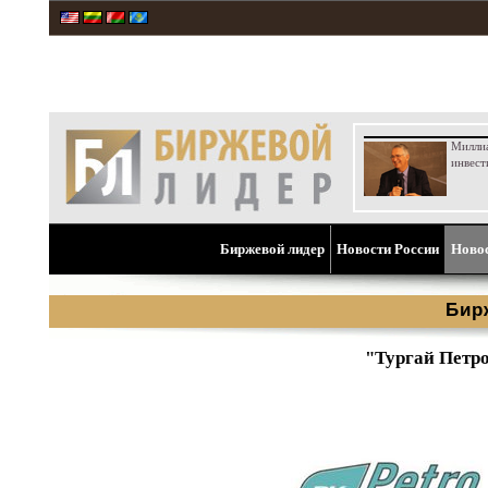
Милли
инвест
Биржевой лидер
Новости России
Ново
Бир
"Тургай Петр