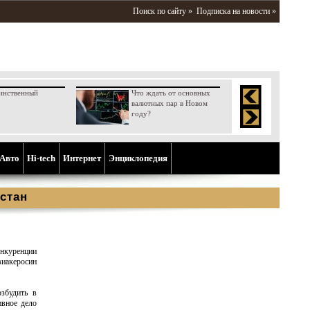
Поиск по сайту »
Подписка на новости »
инственный
Что ждать от основных
валютных пар в Новом
году?
Aвто
Hi-tech
Интернет
Энциклопедия
стан
куренции
иакеросин
озбудить в
ивное дело