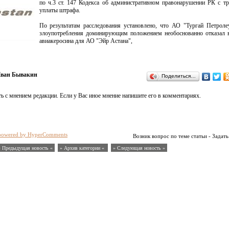
по ч.3 ст. 147 Кодекса об административном правонарушении РК с т
уплаты штрафа.
По результатам расследования установлено, что АО "Тургай Петрол
злоупотребления доминирующим положением необоснованно отказал в
авиакеросина для АО "Эйр Астана",
ван Бывакин
Поделиться…
ь с мнением редакции. Если у Вас иное мнение напишите его в комментариях.
powered by HyperComments
Возник вопрос по теме статьи - Задать
« Предыдущая новость «
» Архив категории «
» Следующая новость »