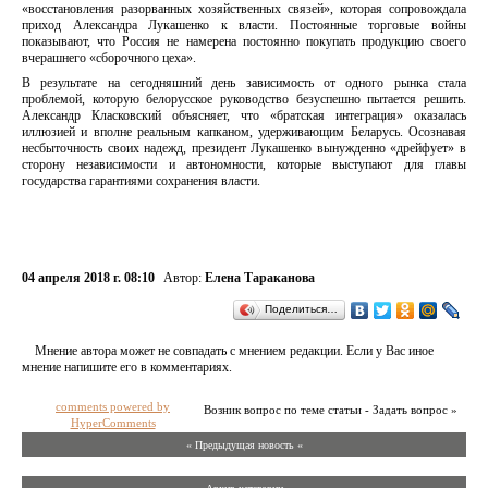
«восстановления разорванных хозяйственных связей», которая сопровождала
приход Александра Лукашенко к власти. Постоянные торговые войны
показывают, что Россия не намерена постоянно покупать продукцию своего
вчерашнего «сборочного цеха».
В результате на сегодняшний день зависимость от одного рынка стала
проблемой, которую белорусское руководство безуспешно пытается решить.
Александр Класковский объясняет, что «братская интеграция» оказалась
иллюзией и вполне реальным капканом, удерживающим Беларусь. Осознавая
несбыточность своих надежд, президент Лукашенко вынужденно «дрейфует» в
сторону независимости и автономности, которые выступают для главы
государства гарантиями сохранения власти.
04 апреля 2018 г. 08:10
Автор:
Елена Тараканова
Поделиться…
Мнение автора может не совпадать с мнением редакции. Если у Вас иное
мнение напишите его в комментариях.
comments powered by
Возник вопрос по теме статьи - Задать вопрос »
HyperComments
« Предыдущая новость «