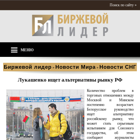
Поиск по сайту »
МЕНЮ
Биржевой лидер
Новости Мира
Новости СНГ
»
»
Лукашенко ищет альтернативы рынку РФ
Количество проблем в
торговых отношениях между
Москвой и Минском
постепенно возрастает.
Белорусское руководство
ищет альтернативу
российскому рынку, что
может стать серьезным
испытанием для Союзного
государства, об этом
сообщают журналисты