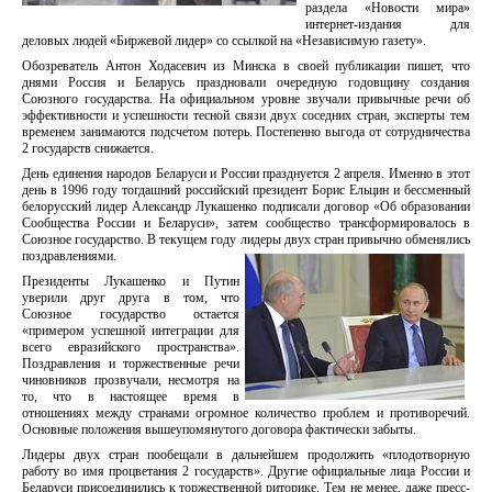
раздела «Новости мира»
интернет-издания для
деловых людей «Биржевой лидер» со ссылкой на «Независимую газету».
Обозреватель Антон Ходасевич из Минска в своей публикации пишет, что
днями Россия и Беларусь праздновали очередную годовщину создания
Союзного государства. На официальном уровне звучали привычные речи об
эффективности и успешности тесной связи двух соседних стран, эксперты тем
временем занимаются подсчетом потерь. Постепенно выгода от сотрудничества
2 государств снижается.
День единения народов Беларуси и России празднуется 2 апреля. Именно в этот
день в 1996 году тогдашний российский президент Борис Ельцин и бессменный
белорусский лидер Александр Лукашенко подписали договор «Об образовании
Сообщества России и Беларуси», затем сообщество трансформировалось в
Союзное государство. В текущем году лидеры двух стран привычно обменялись
поздравлениями.
Президенты Лукашенко и Путин
уверили друг друга в том, что
Союзное государство остается
«примером успешной интеграции для
всего евразийского пространства».
Поздравления и торжественные речи
чиновников прозвучали, несмотря на
то, что в настоящее время в
отношениях между странами огромное количество проблем и противоречий.
Основные положения вышеупомянутого договора фактически забыты.
Лидеры двух стран пообещали в дальнейшем продолжить «плодотворную
работу во имя процветания 2 государств». Другие официальные лица России и
Беларуси присоединились к торжественной риторике. Тем не менее, даже пресс-