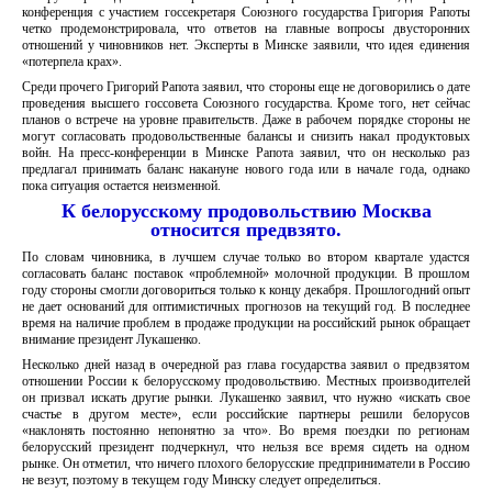
конференция с участием госсекретаря Союзного государства Григория Рапоты
четко продемонстрировала, что ответов на главные вопросы двусторонних
отношений у чиновников нет. Эксперты в Минске заявили, что идея единения
«потерпела крах».
Среди прочего Григорий Рапота заявил, что стороны еще не договорились о дате
проведения высшего госсовета Союзного государства. Кроме того, нет сейчас
планов о встрече на уровне правительств. Даже в рабочем порядке стороны не
могут согласовать продовольственные балансы и снизить накал продуктовых
войн. На пресс-конференции в Минске Рапота заявил, что он несколько раз
предлагал принимать баланс накануне нового года или в начале года, однако
пока ситуация остается неизменной.
К белорусскому продовольствию Москва
относится предвзято.
По словам чиновника, в лучшем случае только во втором квартале удастся
согласовать баланс поставок «проблемной» молочной продукции. В прошлом
году стороны смогли договориться только к концу декабря. Прошлогодний опыт
не дает оснований для оптимистичных прогнозов на текущий год. В последнее
время на наличие проблем в продаже продукции на российский рынок обращает
внимание президент Лукашенко.
Несколько дней назад в очередной раз глава государства заявил о предвзятом
отношении России к белорусскому продовольствию. Местных производителей
он призвал искать другие рынки. Лукашенко заявил, что нужно «искать свое
счастье в другом месте», если российские партнеры решили белорусов
«наклонять постоянно непонятно за что». Во время поездки по регионам
белорусский президент подчеркнул, что нельзя все время сидеть на одном
рынке. Он отметил, что ничего плохого белорусские предприниматели в Россию
не везут, поэтому в текущем году Минску следует определиться.