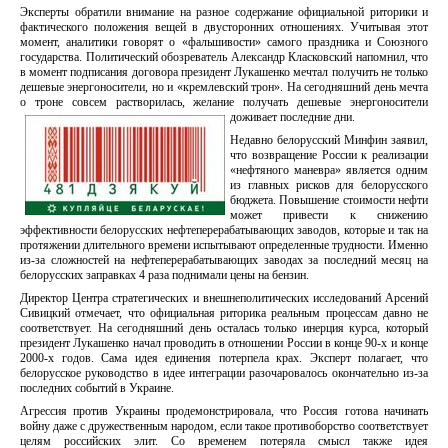
Эксперты обратили внимание на разное содержание официальной риторики и
фактического положения вещей в двусторонних отношениях. Учитывая этот
момент, аналитики говорят о «фальшивости» самого праздника и Союзного
государства. Политический обозреватель Александр Класковский напомнил, что
в момент подписания договора президент Лукашенко мечтал получить не только
дешевые энергоносители, но и «кремлевский трон». На сегодняшний день мечта
о троне совсем растворилась, желание получать дешевые энергоносители
доживает последние дни.
Недавно белорусский Минфин заявил,
что возвращение России к реализации
«нефтяного маневра» является одним
из главных рисков для белорусского
бюджета. Повышение стоимости нефти
может привести к снижению
эффективности белорусских нефтеперерабатывающих заводов, которые и так на
протяжении длительного времени испытывают определенные трудности. Именно
из-за сложностей на нефтеперерабатывающих заводах за последний месяц на
белорусских заправках 4 раза поднимали цены на бензин.
Директор Центра стратегических и внешнеполитических исследований Арсений
Сивицкий отмечает, что официальная риторика реальным процессам давно не
соответствует. На сегодняшний день осталась только инерция курса, который
президент Лукашенко начал проводить в отношении России в конце 90-х и конце
2000-х годов. Сама идея единения потерпела крах. Эксперт полагает, что
белорусское руководство в идее интеграции разочаровалось окончательно из-за
последних событий в Украине.
Агрессия против Украины продемонстрировала, что Россия готова начинать
войну даже с дружественным народом, если такое противоборство соответствует
целям российских элит. Со временем потеряла смысл также идея