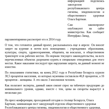
информацией поделилась
завотделом
республиканского центра
гигиены, эпидемиологии и
общественного здоровья
Ольга Бартман.
Сам законопроект
опубликуют на сайте
министерства. Как сообщает
Интерфакс-Запад,
парламентариями рассмотрят его в 2014 году.
О том, что готовится данный проект, рассказывалось еще в апреле. Он вносит
запрет на курение в почти всех помещениях - учреждениях образования,
культуры, спорта, здравоохранения, общепита, на вокзалах, в общественном
транспорте и на рабочих местах. По нормам текущего законодательства, на всех
перечисленных объектах разрешено курить в специально отведенных для этого
местах. Какое наказание последует при нарушении запрета, на данный момент не
известно.
По показаниям статистики, на конец 2012 года в Республике Беларусь курили
30,5 процентов населения, из которых мужчины составляли 46,8 процентов, а 16
процентов - женщины. А это около 3 миллионов человек.
Как полагают эксперты, данный закон снизит спрос на табачную продукцию до
минимального уровня, однако, вместе с тем, цены на сигареты вырастут в
несколько раз.
На пресс-конференции, проходившей сегодня в столице Беларуси, Ольга
Бартман, занимающая пост заведующей отделом общественного здоровья
Республиканского центра гигиены, эпидемиологии и общественного здоровья,