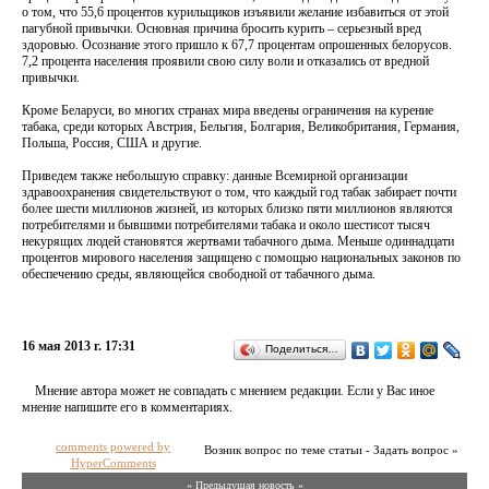
о том, что 55,6 процентов курильщиков изъявили желание избавиться от этой
пагубной привычки. Основная причина бросить курить – серьезный вред
здоровью. Осознание этого пришло к 67,7 процентам опрошенных белорусов.
7,2 процента населения проявили свою силу воли и отказались от вредной
привычки.
Кроме Беларуси, во многих странах мира введены ограничения на курение
табака, среди которых Австрия, Бельгия, Болгария, Великобритания, Германия,
Польша, Россия, США и другие.
Приведем также небольшую справку: данные Всемирной организации
здравоохранения свидетельствуют о том, что каждый год табак забирает почти
более шести миллионов жизней, из которых близко пяти миллионов являются
потребителями и бывшими потребителями табака и около шестисот тысяч
некурящих людей становятся жертвами табачного дыма. Меньше одиннадцати
процентов мирового населения защищено с помощью национальных законов по
обеспечению среды, являющейся свободной от табачного дыма.
16 мая 2013 г. 17:31
Поделиться…
Мнение автора может не совпадать с мнением редакции. Если у Вас иное
мнение напишите его в комментариях.
comments powered by
Возник вопрос по теме статьи - Задать вопрос »
HyperComments
« Предыдущая новость «