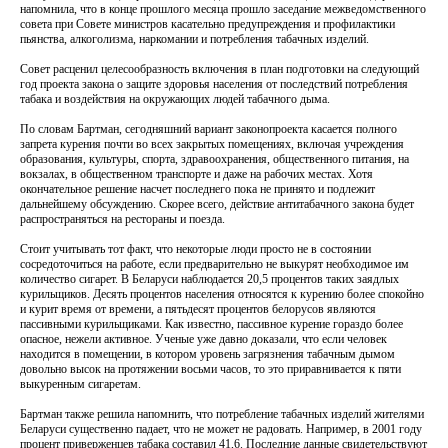
напомнила, что в конце прошлого месяца прошло заседание межведомственного
совета при Совете министров касательно предупреждения и профилактики
пьянства, алкоголизма, наркомании и потребления табачных изделий.
Совет расценил целесообразность включения в план подготовки на следующий
год проекта закона о защите здоровья населения от последствий потребления
табака и воздействия на окружающих людей табачного дыма.
По словам Бартман, сегодняшний вариант законопроекта касается полного
запрета курения почти во всех закрытых помещениях, включая учреждения
образования, культуры, спорта, здравоохранения, общественного питания, на
вокзалах, в общественном транспорте и даже на рабочих местах. Хотя
окончательное решение насчет последнего пока не принято и подлежит
дальнейшему обсуждению. Скорее всего, действие антитабачного закона будет
распространяться на рестораны и поезда.
Стоит учитывать тот факт, что некоторые люди просто не в состоянии
сосредоточиться на работе, если предварительно не выкурят необходимое им
количество сигарет. В Беларуси наблюдается 20,5 процентов таких заядлых
курильщиков. Десять процентов населения относятся к курению более спокойно
и курит время от времени, а пятьдесят процентов белорусов являются
пассивными курильщиками. Как известно, пассивное курение гораздо более
опасное, нежели активное. Ученые уже давно доказали, что если человек
находится в помещении, в котором уровень загрязнения табачным дымом
довольно высок на протяжении восьми часов, то это приравнивается к пяти
выкуренным сигаретам.
Бартман также решила напомнить, что потребление табачных изделий жителями
Беларуси существенно падает, что не может не радовать. Например, в 2001 году
процент приверженцев табака составил 41,6. Последние данные свидетельствуют