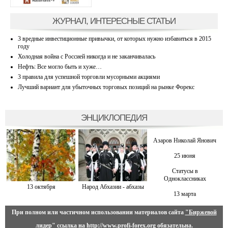
ЖУРНАЛ, ИНТЕРЕСНЫЕ СТАТЬИ
3 вредные инвестиционные привычки, от которых нужно избавиться в 2015
году
Холодная война с Россией никогда и не заканчивалась
Нефть: Все могло быть и хуже…
3 правила для успешной торговли мусорными акциями
Лучший вариант для убыточных торговых позиций на рынке Форекс
ЭНЦИКЛОПЕДИЯ
Азаров Николай Янович
25 июня
Статусы в
Одноклассниках
13 октября
Народ Абхазии - абхазы
13 марта
При полном или частичном использовании материалов сайта
"Биржевой
лидер"
ссылка на
http://www.profi-forex.org
обязательна.