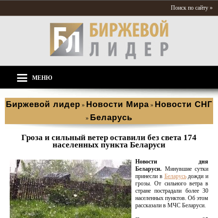
Поиск по сайту »
МЕНЮ
Биржевой лидер
Новости Мира
Новости СНГ
»
»
Беларусь
»
Гроза и сильный ветер оставили без света 174
населенных пункта Беларуси
Новости дня
Беларуси.
Минувшие сутки
принесли в
Беларусь
дожди и
грозы. От сильного ветра в
стране пострадали более 30
населенных пунктов. Об этом
рассказали в МЧС Беларуси.