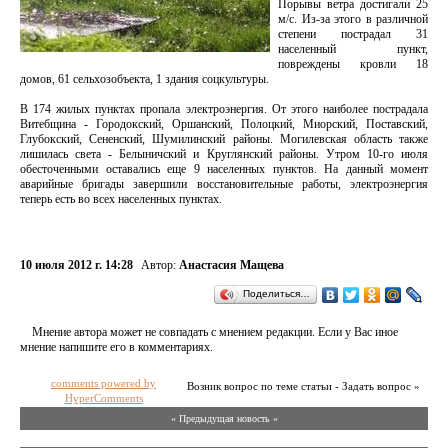
Порывы ветра достигали 25
м/с. Из-за этого в различной
степени пострадал 31
населенный пункт,
повреждены кровли 18
домов, 61 сельхозобъекта, 1 здания соцкультуры.
В 174 жилых пунктах пропала электроэнергия. От этого наиболее пострадала
Витебщина - Городокский, Оршанский, Полоцкий, Миорский, Поставский,
Глубокский, Сененский, Шумилинский районы. Могилевская область также
лишилась света - Белыничский и Круглянский районы. Утром 10-го июля
обесточенными оставались еще 9 населенных пунктов. На данный момент
аварийные бригады завершили восстановительные работы, электроэнергия
теперь есть во всех населенных пунктах.
10 июля 2012 г. 14:28
Автор:
Анастасия Мащева
Поделиться…
Мнение автора может не совпадать с мнением редакции. Если у Вас иное
мнение напишите его в комментариях.
comments powered by
Возник вопрос по теме статьи - Задать вопрос »
HyperComments
« Предыдущая новость «