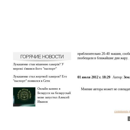
приблизительно 20-40 машин, сообщ
ГОРЯЧИЕ НОВОСТИ
пообещали в ближайшие дни жару.
Лукашенко став мішенню хакерів? У
мережі з'явився його "паспорт"
Лукашенко стал жертвой хакеров? Его
01 июля 2012 г. 18:29
Автор:
Зем
"паспорт" появился в Сети
Онлайн казино в
Мнение автора может не совпадат
Беларуси на беларускай
мове запустил Алексей
Иванов
comments 