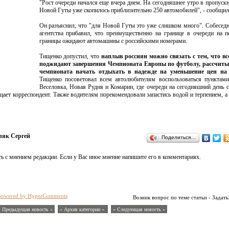
"Рост очереди начался еще вчера днем. На сегодняшнее утро в пропуск
Новой Гуты уже скопилось приблизительно 250 автомобилей", - сообщил
Он разъяснил, что "для Новой Гуты это уже слишком много". Собесед
агентства прибавил, что преимущественно на границе в очереди на п
границы ожидают автомашины с российскими номерами.
Тищенко допустил, что
наплыв россиян можно связать с тем, что вс
поджидают завершения Чемпионата Европы по футболу, рассчиты
чемпионата начать отдыхать в надежде на уменьшение цен на
Тищенко посоветовал всем автолюбителям воспользоваться пунктами
Веселовка, Новая Рудня и Комарин, где очереди на сегодняшний день 
ает корреспондент. Также водителям порекомендовали запастись водой и терпением, а
ляк Сергей
Поделиться…
ь с мнением редакции. Если у Вас иное мнение напишите его в комментариях.
powered by HyperComments
Возник вопрос по теме статьи - Задать
« Предыдущая новость «
» Архив категории «
» Следующая новость »