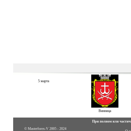
5 марта
Винница
При полном или частич
© Masterforex-V 2005 - 2024