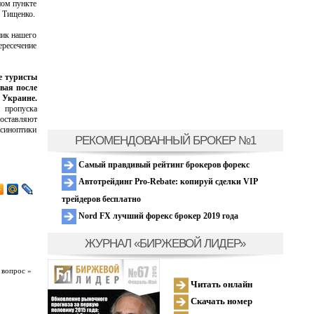
ном пункте
 Тищенко.
ник нашего
ересечение
е туристы
вая после
 Украине.
 пропуска
составляют
 синоптики
РЕКОМЕНДОВАННЫЙ БРОКЕР №1
Самый правдивый рейтинг брокеров форекс
Автотрейдинг Pro-Rebate: копируй сделки VIP
трейдеров бесплатно
Nord FX лучший форекс брокер 2019 года
ЖУРНАЛ «БИРЖЕВОЙ ЛИДЕР»
 вопрос »
Читать онлайн
Скачать номер