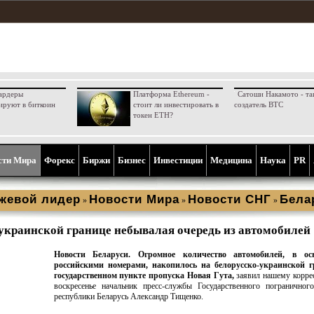
ардеры
Платформа Ethereum -
Сатоши Накамото - та
ируют в биткоин
стоит ли инвестировать в
создатель BTC
токен ETH?
сти Мира
Форекс
Биржи
Бизнес
Инвестиции
Медицина
Наука
PR
жевой лидер
Новости Мира
Новости СНГ
Бела
»
»
»
украинской границе небывалая очередь из автомобилей
Новости Беларуси.
Огромное количество автомобилей, в ос
российскими номерами, накопилось на белорусско-украинской г
государственном пункте пропуска Новая Гута,
заявил нашему корре
воскресенье начальник пресс-службы Государственного пограничног
республики Беларусь Александр Тищенко.