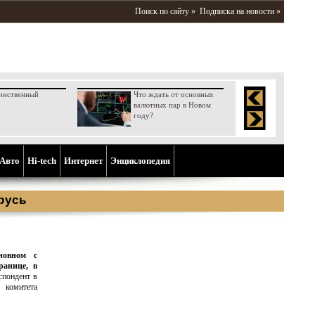
Поиск по сайту »
Подписка на новости »
инственный
Что ждать от основных
валютных пар в Новом
году?
Aвто
Hi-tech
Интернет
Энциклопедия
русь
новном с
ранице, в
спондент в
о комитета