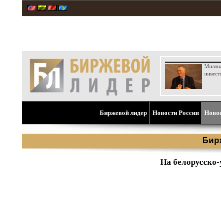
Милли
инвест
Биржевой лидер
Новости России
Ново
Бир
На белорусско-