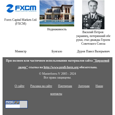
Forex Capital Markets Ltd.
(FXCM)
Недвижимость
Василий Петров:
украинец, потерявший обе
руки, стал дважды Героем
Советского Союза
Министр
Бунгало
Дуров Павел Валерьевич
При полном или частичном использовании материалов сайта
"Биржевой
лидер"
ссылка на
http://www.profi-forex.org
обязательна.
© Masterforex-V 2005 - 2024
Все права защищены.
О сайте
Реклама на сайте
Партнерам
Авторам
Наши
контакты