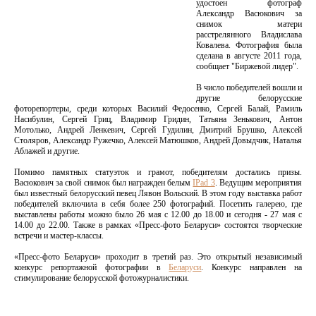
удостоен фотограф
Александр Васюкович за
снимок матери
расстрелянного Владислава
Ковалева. Фотография была
сделана в августе 2011 года,
сообщает "Биржевой лидер".
В число победителей вошли и
другие белорусские
фоторепортеры, среди которых Василий Федосенко, Сергей Балай, Рамиль
Насибулин, Сергей Гриц, Владимир Гридин, Татьяна Зенькович, Антон
Мотолько, Андрей Ленкевич, Сергей Гудилин, Дмитрий Брушко, Алексей
Столяров, Александр Ружечко, Алексей Матюшков, Андрей Довыдчик, Наталья
Аблажей и другие.
Помимо памятных статуэток и грамот, победителям достались призы.
Васюкович за свой снимок был награжден белым
IPad 3
. Ведущим мероприятия
был известный белорусский певец Лявон Вольский. В этом году выставка работ
победителей включила в себя более 250 фотографий. Посетить галерею, где
выставлены работы можно было 26 мая с 12.00 до 18.00 и сегодня - 27 мая с
14.00 до 22.00. Также в рамках «Пресс-фото Беларуси» состоятся творческие
встречи и мастер-классы.
«Пресс-фото Беларуси» проходит в третий раз. Это открытый независимый
конкурс репортажной фотографии в
Беларуси
. Конкурс направлен на
стимулирование белорусской фотожурналистики.