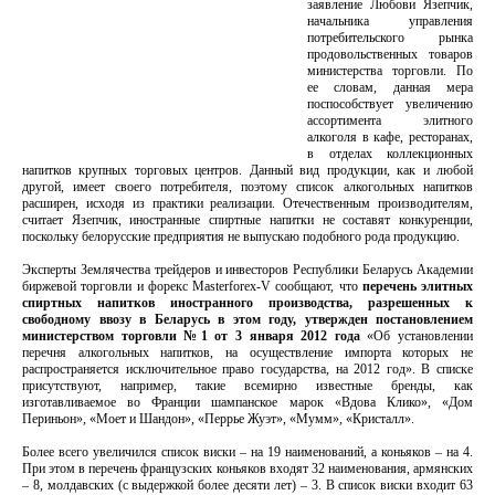
заявление Любови Язепчик,
начальника управления
потребительского рынка
продовольственных товаров
министерства торговли. По
ее словам, данная мера
поспособствует увеличению
ассортимента элитного
алкоголя в кафе, ресторанах,
в отделах коллекционных
напитков крупных торговых центров. Данный вид продукции, как и любой
другой, имеет своего потребителя, поэтому список алкогольных напитков
расширен, исходя из практики реализации. Отечественным производителям,
считает Язепчик, иностранные спиртные напитки не составят конкуренции,
поскольку белорусские предприятия не выпускаю подобного рода продукцию.
Эксперты Землячества трейдеров и инвесторов Республики Беларусь Академии
биржевой торговли и форекс Masterforex-V сообщают, что
перечень элитных
спиртных напитков иностранного производства, разрешенных к
свободному ввозу в Беларусь в этом году, утвержден постановлением
министерством торговли №1 от 3 января 2012 года
«Об установлении
перечня алкогольных напитков, на осуществление импорта которых не
распространяется исключительное право государства, на 2012 год». В списке
присутствуют, например, такие всемирно известные бренды, как
изготавливаемое во Франции шампанское марок «Вдова Клико», «Дом
Периньон», «Моет и Шандон», «Перрье Жуэт», «Мумм», «Кристалл».
Более всего увеличился список виски – на 19 наименований, а коньяков – на 4.
При этом в перечень французских коньяков входят 32 наименования, армянских
– 8, молдавских (с выдержкой более десяти лет) – 3. В список виски входит 63