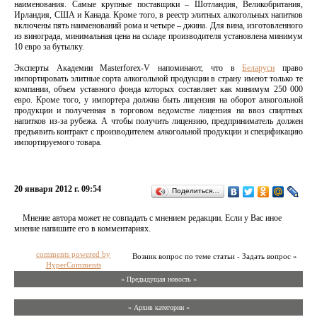
наименования. Самые крупные поставщики – Шотландия, Великобритания,
Ирландия, США и Канада. Кроме того, в реестр элитных алкогольных напитков
включены пять наименований рома и четыре – джина. Для вина, изготовленного
из винограда, минимальная цена на складе производителя установлена минимум
10 евро за бутылку.
Эксперты Академии Masterforex-V напоминают, что в
Беларуси
право
импортировать элитные сорта алкогольной продукции в страну имеют только те
компании, объем уставного фонда которых составляет как минимум 250 000
евро. Кроме того, у импортера должна быть лицензия на оборот алкогольной
продукции и полученная в торговом ведомстве лицензия на ввоз спиртных
напитков из-за рубежа. А чтобы получить лицензию, предприниматель должен
предъявить контракт с производителем алкогольной продукции и спецификацию
импортируемого товара.
20 января 2012 г. 09:54
Поделиться…
Мнение автора может не совпадать с мнением редакции. Если у Вас иное
мнение напишите его в комментариях.
comments powered by
Возник вопрос по теме статьи - Задать вопрос »
HyperComments
« Предыдущая новость «
» Архив категории «