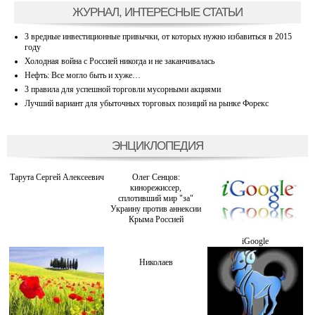
ЖУРНАЛ, ИНТЕРЕСНЫЕ СТАТЬИ
3 вредные инвестиционные привычки, от которых нужно избавиться в 2015
году
Холодная война с Россией никогда и не заканчивалась
Нефть: Все могло быть и хуже…
3 правила для успешной торговли мусорными акциями
Лучший вариант для убыточных торговых позиций на рынке Форекс
ЭНЦИКЛОПЕДИЯ
Тарута Сергей Алексеевич
Олег Сенцов:
кинорежиссер,
сплотивший мир "за"
Украину против аннексии
Крыма Россией
iGoogle
Николаев