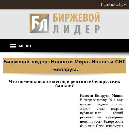
Поиск по сайту »
МЕНЮ
Биржевой лидер
Новости Мира
Новости СНГ
»
»
Беларусь
»
Что поменялось за месяц в рейтинге белорусских
банков?
Новости Беларуси, Минск.
В феврале месяце 2011 года
интернет издание «
Бизнес
лидер
» стало впервые
публиковывать
общий
рейтинг по критериям
популярности белорусских
банков в Сети
, используюя