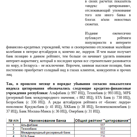
в своих расчетах показатель
«индекс цитирования»,
отслеживающий упоминание
того или иного банка в
блогах и/или новостных
сюжетах.
Издание ежемесячно
публикует рейтинги
популярности в интернете
финансово-кредитных учреждений, четко и своевременно отслеживая малейшие
колебания в пятерке аутсайдеров и, конечно же, лидеров. И чем выше получает
банк позицию в данном рейтинге, тем больше он начинает уделять внимание
интернет-маркетингу, который в последнее время все стремительнее развивается
по миру, и Беларусь – не исключение. Впрочем, занимая высокие позиции, банк
постепенно приобретает солидный вид в глазах клиентов, конкурентов и прочих
лиц.
Так, в прошлом месяце в порядке убывания согласно показателям
индекса цитирования обозначались следующие кредитно-финансовые
учреждения республики:
Альфабанк (с 997 ИЦ), Технобанк (с 993 ИЦ), МРБ
(резервный банк международного значения; с 882 ИЦ), БТА Банк (с 730 ИЦ),
Белросбанк (с 336 ИЦ). А ряды аутсайдеров рейтинга от «Бизнес лидера»
пополнили: Кредэксбанк (с 41 ИЦ), ХКБанк (с 38 ИЦ), Белвнешэкономбанк (с
37 ИЦ), Банк Москва-Минск (с 36 ИЦ), Онербанк (с 31 ИЦ).