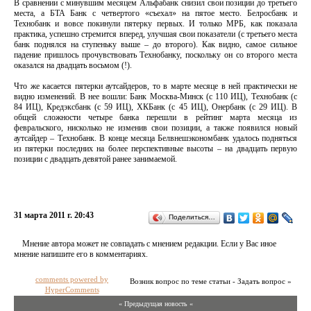
В сравнении с минувшим месяцем Альфабанк снизил свои позиции до третьего
места, а БТА Банк с четвертого «съехал» на пятое место. Белросбанк и
Технобанк и вовсе покинули пятерку первых. И только МРБ, как показала
практика, успешно стремится вперед, улучшая свои показатели (с третьего места
банк поднялся на ступеньку выше – до второго). Как видно, самое сильное
падение пришлось прочувствовать Технобанку, поскольку он со второго места
оказался на двадцать восьмом (!).
Что же касается пятерки аутсайдеров, то в марте месяце в ней практически не
видно изменений. В нее вошли: Банк Москва-Минск (с 110 ИЦ), Технобанк (с
84 ИЦ), Кредэксбанк (с 59 ИЦ), ХКБанк (с 45 ИЦ), Онербанк (с 29 ИЦ). В
общей сложности четыре банка перешли в рейтинг марта месяца из
февральского, нисколько не изменив свои позиции, а также появился новый
аутсайдер – Технобанк. В конце месяца Белвнешэкономбанк удалось подняться
из пятерки последних на более перспективные высоты – на двадцать первую
позиции с двадцать девятой ранее занимаемой.
31 марта 2011 г. 20:43
Поделиться…
Мнение автора может не совпадать с мнением редакции. Если у Вас иное
мнение напишите его в комментариях.
comments powered by
Возник вопрос по теме статьи - Задать вопрос »
HyperComments
« Предыдущая новость «