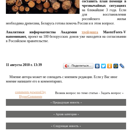
составить план помощи в
чрезвычайных ситуациях
на ближайшие 3 года. Если
для восстановления
российского жилья
необходима древесина, Беларусь готова помочь России и в этом вопросе.
Аналитики информагенства Академии
трейдинга
MasterForex-V
напоминают,
проект на 100 белорусских домов уже находится на согласовании
в Российском правительстве.
11 августа 2010 г. 13:39
Поделиться…
Мнение автора может не совпадать с мнением редакции. Если у Вас иное
мнение напишите его в комментариях.
comments powered by
Возник вопрос по теме статьи - Задать вопрос »
HyperComments
« Предыдущая новость «
» Архив категории «
» Следующая новость »