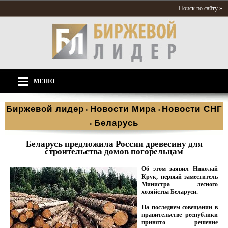
Поиск по сайту »
МЕНЮ
Биржевой лидер
Новости Мира
Новости СНГ
»
»
Беларусь
»
Беларусь предложила России древесину для
строительства домов погорельцам
Об этом заявил Николай
Крук, первый заместитель
Министра лесного
хозяйства Беларуси.
На последнем совещании в
правительстве республики
принято решение