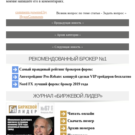
мнение напишите его в комментариях.
comments powered by
Возник вопрос по теме статьи - Задать вопрос »
HyperComments
« Предыдущая новость «
» Архив категории «
» Следующая новость »
РЕКОМЕНДОВАННЫЙ БРОКЕР №1
Самый правдивый рейтинг брокеров форекс
Автотрейдинг Pro-Rebate: копируй сделки VIP трейдеров бесплатно
Nord FX лучший форекс брокер 2019 года
ЖУРНАЛ «БИРЖЕВОЙ ЛИДЕР»
Читать онлайн
Скачать номер
Архив номеров