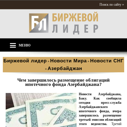
Поиск по сайту »
МЕНЮ
Биржевой лидер
Новости Мира
Новости СНГ
»
»
Азербайджан
»
Чем завершилось размещение облигаций
ипотечного фонда Азербайджана?
Новости Азербайджана,
Баку. Как сообщила
сегодня пресс-служба
Азербайджанского
ипотечного фонда, вчера
завершилось размещение
третьей эмиссии облигаций
этого ведомства.
Третий