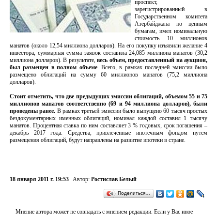
проспект,
зарегистрированный в
Государственном комитета
Азербайджана по ценным
бумагам, имел номинальную
стоимость 10 миллионов
манатов (около 12,54 миллиона долларов). На его покупку изъявили желание 4
инвестора, суммарная сумма заявок составила 24,085 миллиона манатов (30,2
миллиона долларов). В результате,
весь объем, предоставленный на аукцион,
был размещен в полном объеме
. Всего, в рамках последней эмиссии было
размещено облигаций на сумму 60 миллионов манатов (75,2 миллиона
долларов).
Стоит отметить, что две предыдущих эмиссии облигаций, объемом 55 и 75
миллионов манатов соответственно (69 и 94 миллиона долларов), были
проведены ранее.
В рамках третьей эмиссии было выпущено 60 тысяч простых
бездокументарных именных облигаций, номинал каждой составил 1 тысячу
манатов. Процентная ставка по ним составляет 3 % годовых, срок погашения –
декабрь 2017 года. Средства, привлеченные ипотечным фондом путем
размещения облигаций, будут направлены на развитие ипотеки в стране.
18 января 2011 г. 19:53
Автор:
Ростислав Белый
Поделиться…
Мнение автора может не совпадать с мнением редакции. Если у Вас иное