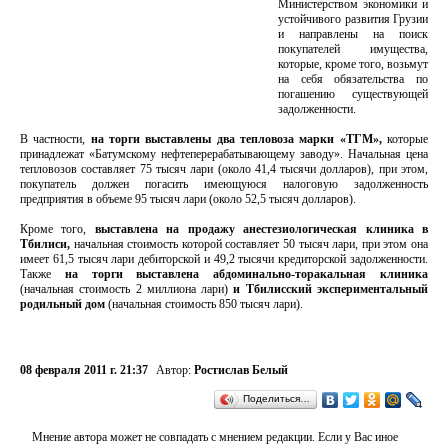
Министерством экономики и
устойчивого развития Грузии
и направлены на поиск
покупателей имущества,
которые, кроме того, возьмут
на себя обязательства по
погашению существующей
задолженности.
В частности,
на торги выставлены два тепловоза марки «ТГМ»,
которые
принадлежат «Батумскому нефтеперерабатывающему заводу». Начальная цена
тепловозов составляет 75 тысяч лари (около 41,4 тысячи долларов), при этом,
покупатель должен погасить имеющуюся налоговую задолженность
предприятия в объеме 95 тысяч лари (около 52,5 тысяч долларов).
Кроме того,
выставлена на продажу анестезиологическая клиника в
Тбилиси,
начальная стоимость которой составляет 50 тысяч лари, при этом она
имеет 61,5 тысяч лари дебиторской и 49,2 тысячи кредиторской задолженности.
Также
на торги выставлена абдоминально-торакальная клиника
(начальная стоимость 2 миллиона лари)
и Тбилисский экспериментальный
родильный дом
(начальная стоимость 850 тысяч лари).
08 февраля 2011 г. 21:37
Автор:
Ростислав Белый
Поделиться…
Мнение автора может не совпадать с мнением редакции. Если у Вас иное