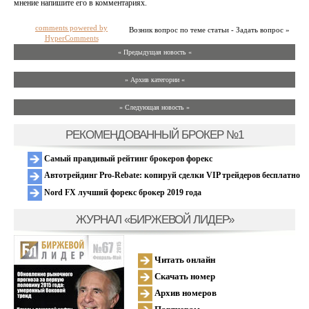
мнение напишите его в комментариях.
comments powered by
Возник вопрос по теме статьи - Задать вопрос »
HyperComments
« Предыдущая новость «
» Архив категории «
» Следующая новость »
РЕКОМЕНДОВАННЫЙ БРОКЕР №1
Самый правдивый рейтинг брокеров форекс
Автотрейдинг Pro-Rebate: копируй сделки VIP трейдеров бесплатно
Nord FX лучший форекс брокер 2019 года
ЖУРНАЛ «БИРЖЕВОЙ ЛИДЕР»
Читать онлайн
Скачать номер
Архив номеров