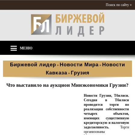
Поиск по сайту »
МЕНЮ
Биржевой лидер
Новости Мира
Новости
»
»
Кавказа
Грузия
»
Что выставило на аукцион Минэкономики Грузии?
Новости Грузии, Тбилиси.
Сегодня в Тбилиси
проводятся торги по
реализации собственности
четырех объектов,
имеющих существенную
кредиторскую и налоговую
задолженность.
Торги
организованы