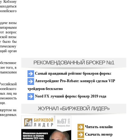
ну Кобзону
находиться
ропейского
ыдаче визы
нитарными
тот вопрос
нской визы
же было бы
итическому
ющий орган
РЕКОМЕНДОВАННЫЙ БРОКЕР №1
обственное
ее того, в
льянскими
Самый правдивый рейтинг брокеров форекс
Автотрейдинг Pro-Rebate: копируй сделки VIP
Российской
трейдеров бесплатно
ропейского
ных лиц на
Nord FX лучший форекс брокер 2019 года
озможность
ощи.
ЖУРНАЛ «БИРЖЕВОЙ ЛИДЕР»
нцертом на
 введенных
Читать онлайн
Скачать номер