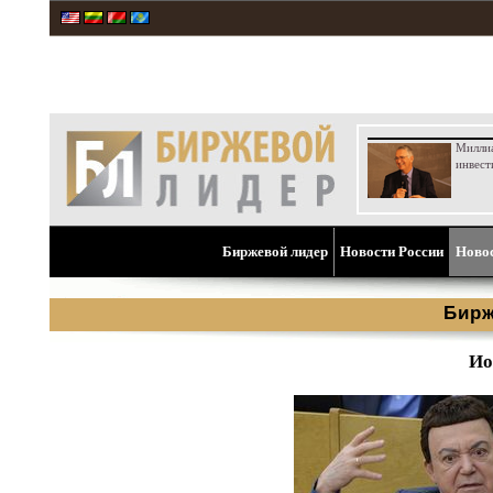
Милли
инвест
Биржевой лидер
Новости России
Ново
Бирж
Ио