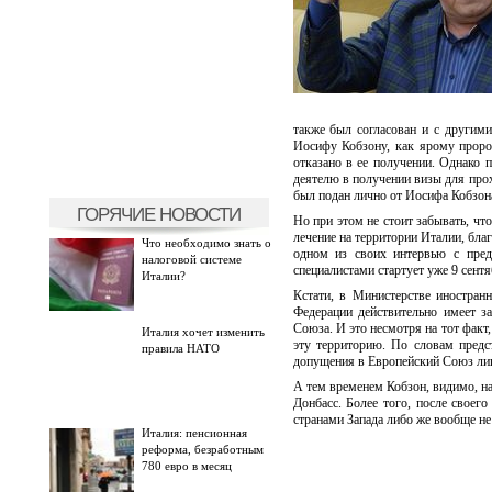
также был согласован и с другим
Иосифу Кобзону, как ярому проро
отказано в ее получении. Однако 
деятелю в получении визы для прох
был подан лично от Иосифа Кобзон
ГОРЯЧИЕ НОВОСТИ
Но при этом не стоит забывать, чт
лечение на территории Италии, бла
Что необходимо знать о
одном из своих интервью с пред
налоговой системе
специалистами стартует уже 9 сентя
Италии?
Кстати, в Министерстве иностран
Федерации действительно имеет з
Союза. И это несмотря на тот факт
Италия хочет изменить
эту территорию. По словам предс
правила НАТО
допущения в Европейский Союз лиц
А тем временем Кобзон, видимо, на 
Донбасс. Более того, после своег
странами Запада либо же вообще не
Италия: пенсионная
реформа, безработным
780 евро в месяц