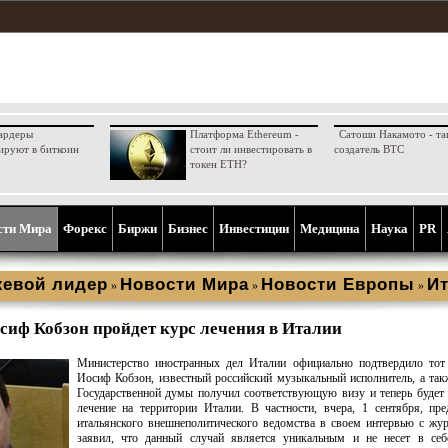
ардеры
Платформа Ethereum -
Сатоши Накамото - та
ируют в биткоин
стоит ли инвестировать в
создатель BTC
токен ETH?
сти Мира
Форекс
Биржи
Бизнес
Инвестиции
Медицина
Наука
PR
евой лидер
Новости Мира
Новости Европы
И
»
»
»
сиф Кобзон пройдет курс лечения в Италии
Министерство иностранных дел Италии официально подтвердило тот 
Иосиф Кобзон, известный российский музыкальный исполнитель, а так
Государственной думы получил соответствующую визу и теперь будет
лечение на территории Италии. В частности, вчера, 1 сентября, пре
итальянского внешнеполитического ведомства в своем интервью с жу
заявил, что данный случай является уникальным и не несет в себ