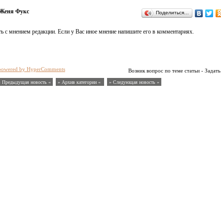
Женя Фукс
Поделиться…
ь с мнением редакции. Если у Вас иное мнение напишите его в комментариях.
powered by HyperComments
Возник вопрос по теме статьи - Задать
« Предыдущая новость «
» Архив категории «
» Следующая новость »