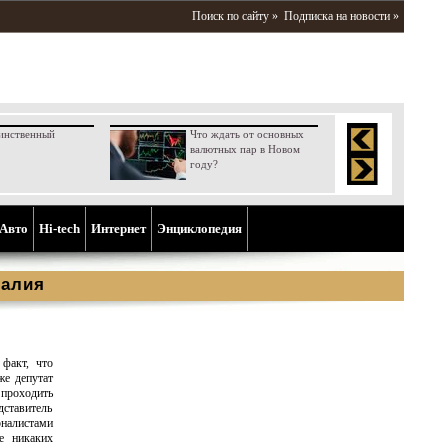
Поиск по сайту »
Подписка на новости »
инственный
Что ждать от основных
валютных пар в Новом
году?
Aвто
Hi-tech
Интернет
Энциклопедия
талия
факт, что
же депутат
 проходить
дставитель
рналистами
е никаких