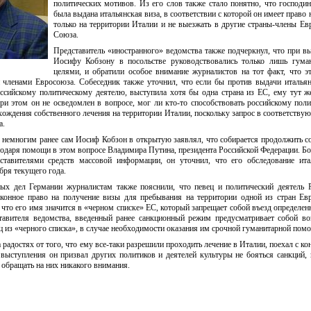
политических мотивов. Из его слов также стало понятно, что господи
была выдана итальянская виза, в соответствии с которой он имеет право 
только на территории Италии и не выезжать в другие страны-члены Ев
Союза.
Представитель «иностранного» ведомства также подчеркнул, что при в
Иосифу Кобзону в посольстве руководствовались только лишь гума
целями, и обратили особое внимание журналистов на тот факт, что э
и членами Евросоюза. Собеседник также уточнил, что если бы против выдачи италья
ссийскому политическому деятелю, выступила хотя бы одна страна из ЕС, ему тут 
при этом он не осведомлен в вопросе, мог ли кто-то способствовать российскому пол
ождения собственного лечения на территории Италии, поскольку запрос в соответству
а.
о немногим ранее сам Иосиф Кобзон в открытую заявлял, что собирается продолжить с
годаря помощи в этом вопросе Владимира Путина, президента Российской Федерации. Бол
ставителями средств массовой информации, он уточнил, что его обследование ита
бря текущего года.
ных дел Германии журналистам также пояснили, что певец и политический деятель 
аконное право на получение визы для пребывания на территории одной из стран Ев
, что его имя значится в «черном списке» ЕС, который запрещает собой въезд определен
тавителя ведомства, введенный ранее санкционный режим предусматривает собой в
 из «черного списка», в случае необходимости оказания им срочной гуманитарной пом
радостях от того, что ему все-таки разрешили проходить лечение в Италии, поехал с ко
о выступления он призвал других политиков и деятелей культуры не бояться санкций,
 обращать на них никакого внимания.