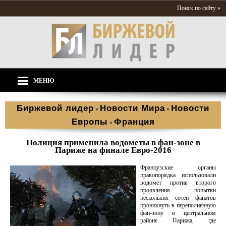
Поиск по сайту »
МЕНЮ
Биржевой лидер
Новости Мира
Новости
»
»
Европы
Франция
»
Полиция применила водометы в фан-зоне в
Париже на финале Евро-2016
Французские органы
правопорядка использовали
водомет против второго
проявления попытки
нескольких сотен фанатов
проникнуть в переполненную
фан-зону в центральном
районе Парижа, где