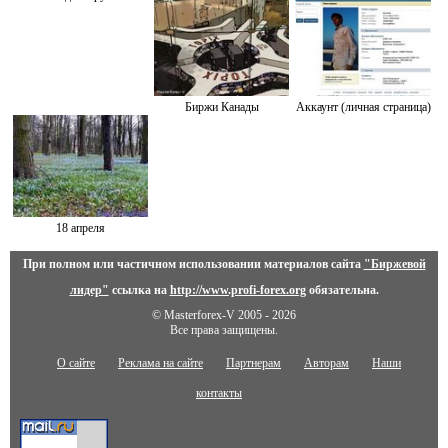
Биржи Канады
Аккаунт (личная страница)
18 апреля
При полном или частичном использовании материалов сайта
"Биржевой
лидер"
ссылка на
http://www.profi-forex.org
обязательна.
© Masterforex-V 2005 - 2026
Все права защищены.
О сайте
Реклама на сайте
Партнерам
Авторам
Наши
контакты