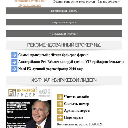
comments powered by
Возник вопрос по теме статьи - Задать вопрос »
HyperComments
« Предыдущая новость «
» Архив категории «
» Следующая новость »
РЕКОМЕНДОВАННЫЙ БРОКЕР №1
Самый правдивый рейтинг брокеров форекс
Автотрейдинг Pro-Rebate: копируй сделки VIP трейдеров бесплатно
Nord FX лучший форекс брокер 2019 года
ЖУРНАЛ «БИРЖЕВОЙ ЛИДЕР»
Читать онлайн
Скачать номер
Архив номеров
Партнерам
Количество загрузок: 10698824