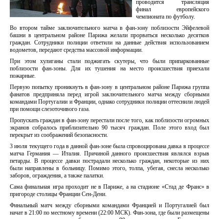
проводится трансляция
финал европейского
чемпионата по футболу.
Во втором тайме заключительного матча в фан-зону поблизости Эйфелевой
башни в центральном районе Парижа желали прорваться несколько десятков
граждан. Сотрудники полиции ответили на данные действия использованием
водометов, передают средства массовой информации.
При этом хулиганы стали поджигать скутеры, что были припаркованные
поблизости фан-зоны. Для их тушения на место происшествия приехали
пожарные.
Первую попытку проникнуть в фан-зону в центральном районе Парижа группа
фанатов предприняла перед игрой заключительного матча между сборными
командами Португалии и Франции, однако сотрудники полиции оттеснили людей
при помощи слезоточивого газа.
Пропускать граждан в фан-зону перестали после того, как поблизости огромных
экранов собралось приблизительно 90 тысяч граждан. Поле этого вход был
перекрыт из соображений безопасности.
3 июля текущего года в данной фан-зоне была спровоцирована давка в процессе
матча Германия — Италия. Причиной данного происшествия являлся взрыв
петарды. В процессе давки пострадали несколько граждан, некоторые из них
были направлены в больницу. Помимо этого, толпа, убегая, снесла несколько
заборов, ограждения, а также палатки.
Сама финальная игра проходит не в Париже, а на стадионе «Стад де Франс» в
пригороде столицы Франции Сен-Дени.
Финальный матч между сборными командами Францией и Португалией был
начат в 21:00 по местному времени (22:00 МСК). Фан-зона, где были размещены