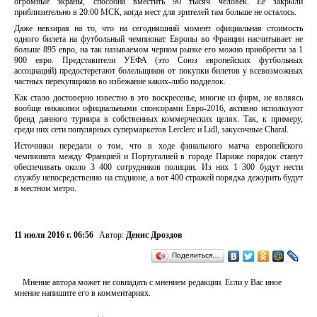
огромные экраны, способна вместить 90 тысяч человек. Ее закрыли
приблизительно в 20:00 МСК, когда мест для зрителей там больше не осталось.
Даже невзирая на то, что на сегодняшний момент официальная стоимость
одного билета на футбольный чемпионат Европы во Франции насчитывает не
больше 895 евро, на так называемом черном рынке его можно приобрести за 1
900 евро. Представители УЕФА (это Союз европейских футбольных
ассоциаций) предостерегают болельщиков от покупки билетов у всевозможных
частных перекупщиков во избежание каких-либо подделок.
Как стало достоверно известно в это воскресенье, многие из фирм, не являясь
вообще никакими официальными спонсорами Евро-2016, активно используют
бренд данного турнира в собственных коммерческих целях. Так, к примеру,
среди них сети популярных супермаркетов Lerclerc и Lidl, закусочные Charal.
Источники передали о том, что в ходе финального матча европейского
чемпионата между Францией и Португалией в городе Париже порядок станут
обеспечивать около 3 400 сотрудников полиции. Из них 1 300 будут нести
службу непосредственно на стадионе, а вот 400 стражей порядка дежурить будут
в местном метро.
11 июля 2016 г. 06:56
Автор:
Денис Дроздов
Поделиться…
Мнение автора может не совпадать с мнением редакции. Если у Вас иное
мнение напишите его в комментариях.