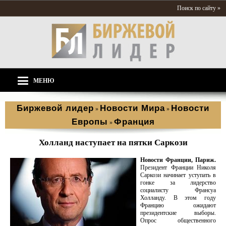
Поиск по сайту »
МЕНЮ
Биржевой лидер
Новости Мира
Новости
»
»
Европы
Франция
»
Холланд наступает на пятки Саркози
Новости Франции, Париж.
Президент Франции Николя
Саркози начинает уступать в
гонке за лидерство
социалисту Франсуа
Холланду. В этом году
Францию ожидают
президентские выборы.
Опрос общественного