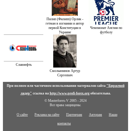
Пилип (Филипп) Орлик -
гетман в изгнании и автор
первой Конституции в
Чемпионат Англии по
Украине
футболу
Славнефть
Смольянинов Артур
Сергеевич
При полном или частичном использовании материалов сайта
"Биржевой
лидер"
ссылка на
http://www.profi-forex.org
обязательна.
© Masterforex-V 2005 - 2024
Все права защищены.
О сайте
Реклама на сайте
Партнерам
Авторам
Наши
контакты