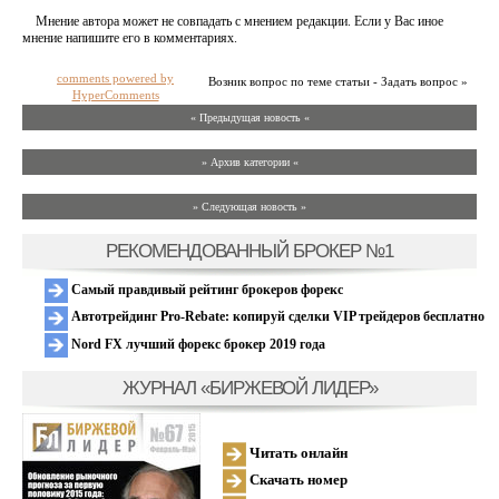
Мнение автора может не совпадать с мнением редакции. Если у Вас иное
мнение напишите его в комментариях.
comments powered by
Возник вопрос по теме статьи - Задать вопрос »
HyperComments
« Предыдущая новость «
» Архив категории «
» Следующая новость »
РЕКОМЕНДОВАННЫЙ БРОКЕР №1
Самый правдивый рейтинг брокеров форекс
Автотрейдинг Pro-Rebate: копируй сделки VIP трейдеров бесплатно
Nord FX лучший форекс брокер 2019 года
ЖУРНАЛ «БИРЖЕВОЙ ЛИДЕР»
Читать онлайн
Скачать номер