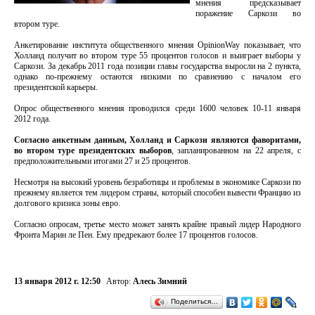
мнения предсказывает
поражение Саркози во
втором туре.
Анкетирование института общественного мнения OpinionWay показывает, что
Холланд получит во втором туре 55 процентов голосов и выиграет выборы у
Саркози. За декабрь 2011 года позиции главы государства выросли на 2 пункта,
однако по-прежнему остаются низкими по сравнению с началом его
президентской карьеры.
Опрос общественного мнения проводился среди 1600 человек 10-11 января
2012 года.
Согласно анкетным данным, Холланд и Саркози являются фаворитами,
во втором туре президентских выборов
, запланированном на 22 апреля, с
предположительными итогами 27 и 25 процентов.
Несмотря на высокий уровень безработицы и проблемы в экономике Саркози по
прежнему является тем лидером страны, который способен вывести Францию из
долгового кризиса зоны евро.
Согласно опросам, третье место может занять крайне правый лидер Народного
Фронта Марин ле Пен. Ему предрекают более 17 процентов голосов.
13 января 2012 г. 12:50
Автор:
Алесь Зимний
Поделиться…