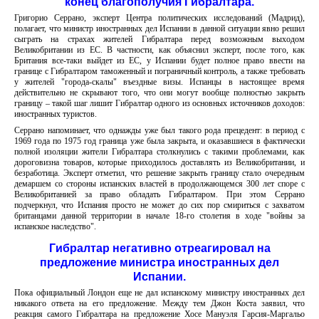
конец благополучия Гибралтара.
Григорио Серрано, эксперт Центра политических исследований (Мадрид),
полагает, что министр иностранных дел Испании в данной ситуации явно решил
сыграть на страхах жителей Гибралтара перед возможным выходом
Великобритании из ЕС. В частности, как объяснил эксперт, после того, как
Британия все-таки выйдет из ЕС, у Испании будет полное право ввести на
границе с Гибралтаром таможенный и пограничный контроль, а также требовать
у жителей "города-скалы" въездные визы. Испанцы в настоящее время
действительно не скрывают того, что они могут вообще полностью закрыть
границу – такой шаг лишит Гибралтар одного из основных источников доходов:
иностранных туристов.
Серрано напоминает, что однажды уже был такого рода прецедент: в период с
1969 года по 1975 год граница уже была закрыта, и оказавшиеся в фактически
полной изоляции жители Гибралтара столкнулись с такими проблемами, как
дороговизна товаров, которые приходилось доставлять из Великобритании, и
безработица. Эксперт отметил, что решение закрыть границу стало очередным
демаршем со стороны испанских властей в продолжающемся 300 лет споре с
Великобританией за право обладать Гибралтаром. При этом Серрано
подчеркнул, что Испания просто не может до сих пор смириться с захватом
британцами данной территории в начале 18-го столетия в ходе "войны за
испанское наследство".
Гибралтар негативно отреагировал на
предложение министра иностранных дел
Испании.
Пока официальный Лондон еще не дал испанскому министру иностранных дел
никакого ответа на его предложение. Между тем Джон Коста заявил, что
реакция самого Гибралтара на предложение Хосе Мануэля Гарсия-Маргальо