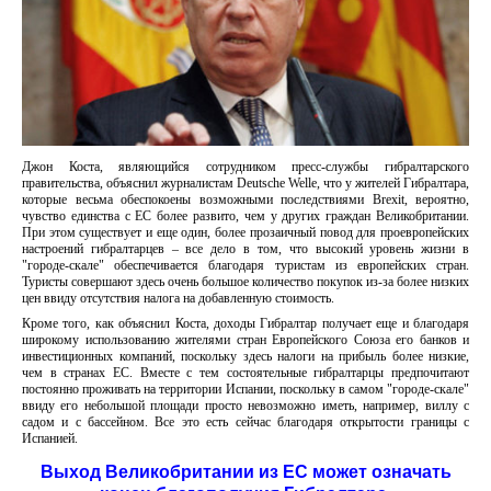
Джон Коста, являющийся сотрудником пресс-службы гибралтарского
правительства, объяснил журналистам Deutsche Welle, что у жителей Гибралтара,
которые весьма обеспокоены возможными последствиями Brexit, вероятно,
чувство единства с ЕС более развито, чем у других граждан Великобритании.
При этом существует и еще один, более прозаичный повод для проевропейских
настроений гибралтарцев – все дело в том, что высокий уровень жизни в
"городе-скале" обеспечивается благодаря туристам из европейских стран.
Туристы совершают здесь очень большое количество покупок из-за более низких
цен ввиду отсутствия налога на добавленную стоимость.
Кроме того, как объяснил Коста, доходы Гибралтар получает еще и благодаря
широкому использованию жителями стран Европейского Союза его банков и
инвестиционных компаний, поскольку здесь налоги на прибыль более низкие,
чем в странах ЕС. Вместе с тем состоятельные гибралтарцы предпочитают
постоянно проживать на территории Испании, поскольку в самом "городе-скале"
ввиду его небольшой площади просто невозможно иметь, например, виллу с
садом и с бассейном. Все это есть сейчас благодаря открытости границы с
Испанией.
Выход Великобритании из ЕС может означать