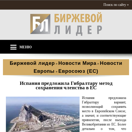
Поиск по сайту »
МЕНЮ
Биржевой лидер
Новости Мира
Новости
»
»
Европы
Евросоюз (ЕС)
»
Испания предложила Гибралтару метод
сохранения членства в ЕС
Испания предложила
Гибралтару вариант,
позволяющий сохранить
место в Европейском Союзе,
а значит, и соответствующие
привилегии, после выхода
Великобритании из ЕС. Более
детально о том, что