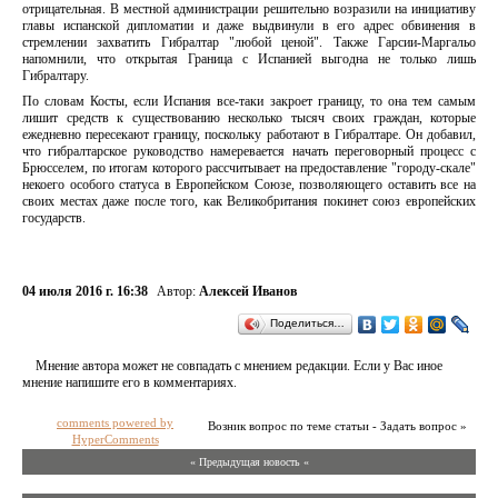
отрицательная. В местной администрации решительно возразили на инициативу
главы испанской дипломатии и даже выдвинули в его адрес обвинения в
стремлении захватить Гибралтар "любой ценой". Также Гарсии-Маргальо
напомнили, что открытая Граница с Испанией выгодна не только лишь
Гибралтару.
По словам Косты, если Испания все-таки закроет границу, то она тем самым
лишит средств к существованию несколько тысяч своих граждан, которые
ежедневно пересекают границу, поскольку работают в Гибралтаре. Он добавил,
что гибралтарское руководство намеревается начать переговорный процесс с
Брюсселем, по итогам которого рассчитывает на предоставление "городу-скале"
некоего особого статуса в Европейском Союзе, позволяющего оставить все на
своих местах даже после того, как Великобритания покинет союз европейских
государств.
04 июля 2016 г. 16:38
Автор:
Алексей Иванов
Поделиться…
Мнение автора может не совпадать с мнением редакции. Если у Вас иное
мнение напишите его в комментариях.
comments powered by
Возник вопрос по теме статьи - Задать вопрос »
HyperComments
« Предыдущая новость «