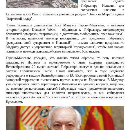
предлагает сделать
Гибралтару Испания для
сохранения членства в
Евросоюзе после Brexit, узнавали журналисты раздела "Новости Мира" издания
"Биржевой лидер".
"Глава испанской дипломатии Хосе Мануэль Гарсия-Маргальо, – отмечает
интернет-портал Deutsche Welle, – обратился к Гибралтару, являющемуся
британской заморской территорией, с достаточно любопытным предложением".
В частности, испанский министр иностранных дел предложил Гибралтару
"разделить свой суверенитет с Испанией" – иными словами, предоставить
Мадриду доступ к управлению территорией "города-скалы", чтобы там нормы
испанского законодательства действовали наравне с британским.
Гарсия-Маргальо убежден, что именно таким образом, то есть, получив
гражданство Испании и одновременно с этим сохранив гражданство
Великобритании, 29 тысяч жителей Гибралтара смогут и дальше оставаться в
составе Европейского Союза. Стоит напомнить, что в ходе недавнего
референдума о выходе Великобритании из ЕС 95,9 процента данной британской
заморской территории высказались против выхода из Евросоюза. В Мадриде
уже собираются начать переговоры с Лондоном по данному вопросу, тогда как,
по мнению региональных властей Гибралтара, такое предложение испанского
министра иностранных дел является неприемлемым, и они собираются
заполучить для себя некий "особый статус" по итогам переговорного процесса с
Брюсселем.