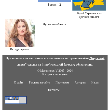
Россия – 2
Герой Украины: кто
достоин, кто нет
Луганская область
Вахиде Гердюм
При полном или частичном использовании материалов сайта
"Биржевой
лидер"
ссылка на
http://www.profi-forex.org
обязательна.
© Masterforex-V 2005 - 2024
Все права защищены.
О сайте
Реклама на сайте
Партнерам
Авторам
Наши
контакты