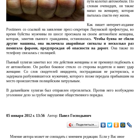
пути колотил автомобили. По
словам очевидцев, он также
напал на женщину, которая
пыталась спасти ему жизнь.
Как пишет интернет-издание
Postimees со ссылкой на заявление пресс-секретаря Лыунаской префектуры, во
время буйства мужчины по шоссе проезжала на своем автомобиле женщина,
которая, заметив пьяного гражданина, остановилась.
Чтобы буяна не сбили
другие машины, она включила аварийные сигналы и несколько раз
помигала фарами, предупреждая об опасности на дороге
. Она также по
телефону связалась с полицией.
Пьяный хулиган заметил все эти действия женщины и не преминул подбежать к
ее автомобилю. Он разбил боковое стекло со стороны водителя и нанес удар
женщине. Со слов свидетелей инцидента, пострадавшая не растерялась, и
задержала разбуянившегося мужичину, которого позже передала прибывшим на
место происшествия полицейским патрульным.
В дальнейшем хулиган был отправлен отрезвляться. Против него возбуждено
уголовное дело за грубое нарушение общественного порядка.
05 января 2012 г. 13:56
Автор:
Павел Господынич
Поделиться…
Мнение автора может не совпадать с мнением редакции. Если у Вас иное