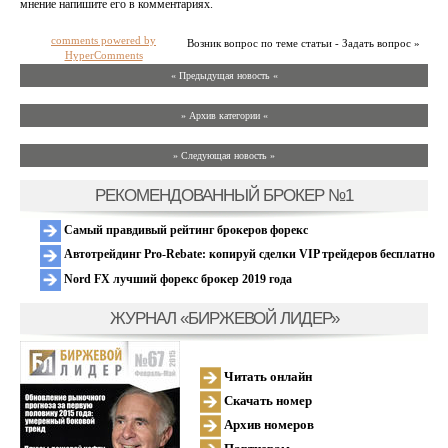
мнение напишите его в комментариях.
comments powered by
Возник вопрос по теме статьи - Задать вопрос »
HyperComments
« Предыдущая новость «
» Архив категории «
» Следующая новость »
РЕКОМЕНДОВАННЫЙ БРОКЕР №1
Самый правдивый рейтинг брокеров форекс
Автотрейдинг Pro-Rebate: копируй сделки VIP трейдеров бесплатно
Nord FX лучший форекс брокер 2019 года
ЖУРНАЛ «БИРЖЕВОЙ ЛИДЕР»
Читать онлайн
Скачать номер
Архив номеров