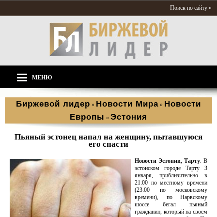
Поиск по сайту »
МЕНЮ
Биржевой лидер
Новости Мира
Новости
»
»
Европы
Эстония
»
Пьяный эстонец напал на женщину, пытавшуюся
его спасти
Новости Эстонии, Тарту
. В
эстонском городе Тарту 3
января, приблизительно в
21:00 по местному времени
(23:00 по московскому
времени), по Нарвскому
шоссе бегал пьяный
гражданин, который на своем