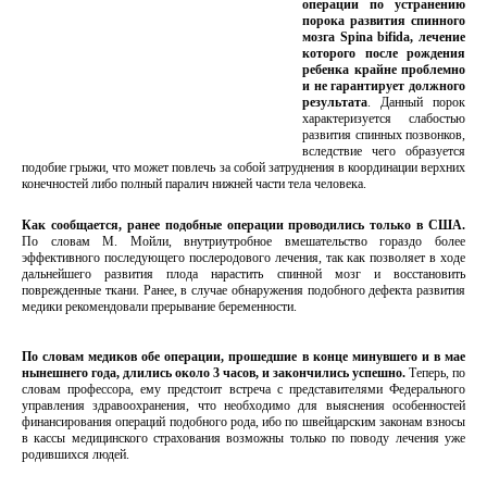
операции по устранению
порока развития спинного
мозга Spina bifida, лечение
которого после рождения
ребенка крайне проблемно
и не гарантирует должного
результата
. Данный порок
характеризуется слабостью
развития спинных позвонков,
вследствие чего образуется
подобие грыжи, что может повлечь за собой затруднения в координации верхних
конечностей либо полный паралич нижней части тела человека.
Как сообщается, ранее подобные операции проводились только в США.
По словам М. Мойли, внутриутробное вмешательство гораздо более
эффективного последующего послеродового лечения, так как позволяет в ходе
дальнейшего развития плода нарастить спинной мозг и восстановить
поврежденные ткани. Ранее, в случае обнаружения подобного дефекта развития
медики рекомендовали прерывание беременности.
По словам медиков обе операции, прошедшие в конце минувшего и в мае
нынешнего года, длились около 3 часов, и закончились успешно.
Теперь, по
словам профессора, ему предстоит встреча с представителями Федерального
управления здравоохранения, что необходимо для выяснения особенностей
финансирования операций подобного рода, ибо по швейцарским законам взносы
в кассы медицинского страхования возможны только по поводу лечения уже
родившихся людей.