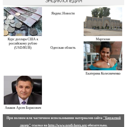
ЭНЦИКЛОПЕДИЯ
Яндекс.Новости
Курс доллара США к
Маргилан
российскому рублю
(USD/RUB)
Одесская область
Екатерина Колесниченко
Аваков Арсен Борисович
При полном или частичном использовании материалов сайта
"Биржевой
лидер"
ссылка на
http://www.profi-forex.org
обязательна.