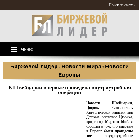
Поиск по сайту »
МЕНЮ
Биржевой лидер
Новости Мира
Новости
»
»
Европы
В Швейцарии впервые проведена внутриутробная
операция
Новости Швейцарии,
Цюрих.
Руководитель
Хирургической клиники при
Детском госпитале Цюриха,
профессор
Мартин Мойли
сообщил о том, что
впервые
в Европе были проведены
две внутриутробные