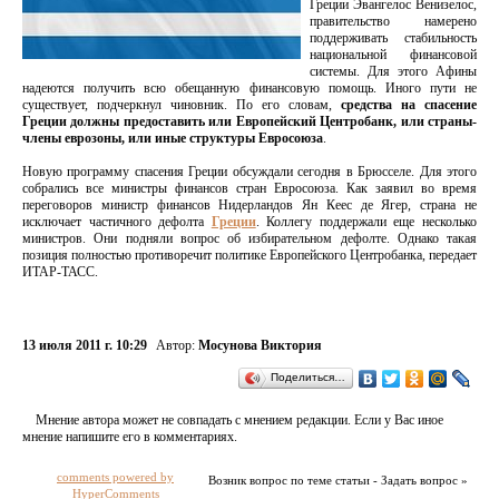
Греции Эвангелос Венизелос,
правительство намерено
поддерживать стабильность
национальной финансовой
системы. Для этого Афины
надеются получить всю обещанную финансовую помощь. Иного пути не
существует, подчеркнул чиновник. По его словам,
средства на спасение
Греции должны предоставить или Европейский Центробанк, или страны-
члены еврозоны, или иные структуры Евросоюза
.
Новую программу спасения Греции обсуждали сегодня в Брюсселе. Для этого
собрались все министры финансов стран Евросоюза. Как заявил во время
переговоров министр финансов Нидерландов Ян Кеес де Ягер, страна не
исключает частичного дефолта
Греции
. Коллегу поддержали еще несколько
министров. Они подняли вопрос об избирательном дефолте. Однако такая
позиция полностью противоречит политике Европейского Центробанка, передает
ИТАР-ТАСС.
13 июля 2011 г. 10:29
Автор:
Мосунова Виктория
Поделиться…
Мнение автора может не совпадать с мнением редакции. Если у Вас иное
мнение напишите его в комментариях.
comments powered by
Возник вопрос по теме статьи - Задать вопрос »
HyperComments