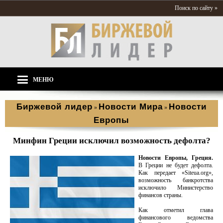
Поиск по сайту »
МЕНЮ
Биржевой лидер
Новости Мира
Новости
»
»
Европы
Минфин Греции исключил возможность дефолта?
Новости Европы, Греция.
В Греции не будет дефолта.
Как передает «Siteua.org»,
возможность банкротства
исключило Министерство
финансов страны.
Как отметил глава
финансового ведомства