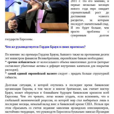
2011 г. По его мнению, в
первые несколько месяцев
нового года евро ожидает
стремительный рост до
достижения «самого
расцвета», за которым
последует значительный спад.
И это будет больше, чем
просто проблемы с
суверенным долгом
государств Еврозоны.
Чем же руководствуется Гордон Браун в своих прогнозах?
По мнению экс-премьера Гордона Брауна, бывшего также на протяжении десяти
лет министром финансов Великобритании, европейским банкам необходимо:
*
срочно избавляться
от колоссального объема накопленных долгов (которые
составляют убыточные активы и дефицит внутренних капиталов для покрытия
расходов);
*
самой единой европейской валюте
следует - придать больше структурной
гибкости.
Долговая ситуация, в которой очутились в последнее время банковские
организации Европы, в том числе и многие британские, как считает мистер
Браун, может обернуться в ближайшем будущем банковским кризисом всей
Еврозоны. Чем это чревато, легко можно угадать, если вспомнить, что в
глобальной экономической рецессии, из которой мир стал выбираться лишь в
последние месяцы, немалый вклад внес и банковский кризис США. Нельзя при
этом сбрасывать со счетов недавние заявления ирландских оппозиционеров,
настойчиво твердящих, что руководств Евросоюза буквально навязал Ирландии