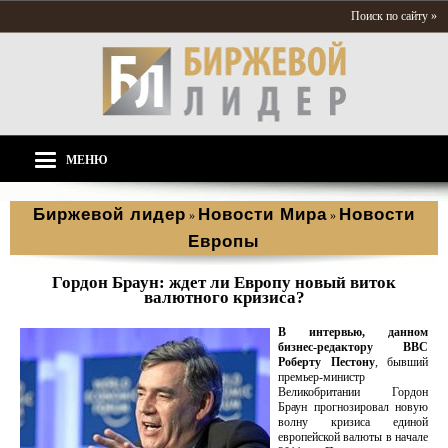
Поиск по сайту »
МЕНЮ
Биржевой лидер
Новости Мира
Новости
»
»
Европы
Гордон Браун: ждет ли Европу новый виток
валютного кризиса?
В интервью, данном
бизнес-редактору ВВС
Роберту Пестону
, бывший
премьер-министр
Великобритании Гордон
Браун прогнозировал новую
волну кризиса единой
европейской валюты в начале