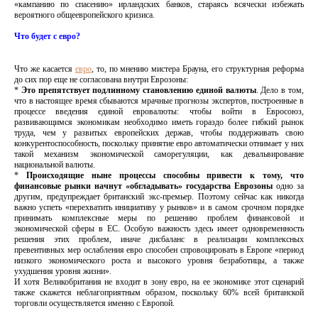
«кампанию по спасению» ирландских банков, стараясь всячески избежать
вероятного общеевропейского кризиса.
Что будет с евро?
Что же касается
евро
, то, по мнению мистера Брауна, его структурная реформа
до сих пор еще не согласована внутри Еврозоны:
*
Это препятствует подлинному становлению единой валюты
. Дело в том,
что в настоящее время сбываются мрачные прогнозы экспертов, построенные в
процессе введения единой евровалюты: чтобы войти в Евросоюз,
развивающимся экономикам необходимо иметь гораздо более гибкий рынок
труда, чем у развитых европейских держав, чтобы поддерживать свою
конкурентоспособность, поскольку принятие евро автоматически отнимает у них
такой механизм экономической саморегуляции, как девальвирование
национальной валюты.
*
Происходящие ныне процессы способны привести к тому, что
финансовые рынки начнут «обгладывать» государства Еврозоны
одно за
другим, предупреждает британский экс-премьер. Поэтому сейчас как никогда
важно успеть «перехватить инициативу у рынков» и в самом срочном порядке
принимать комплексные меры по решению проблем финансовой и
экономической сферы в ЕС. Особую важность здесь имеет одновременность
решения этих проблем, иначе дисбаланс в реализации комплексных
превентивных мер ослабления евро способен спровоцировать в Европе «период
низкого экономического роста и высокого уровня безработицы, а также
ухудшения уровня жизни».
И хотя Великобритания не входит в зону евро, на ее экономике этот сценарий
также скажется неблагоприятным образом, поскольку 60% всей британской
торговли осуществляется именно с Европой.