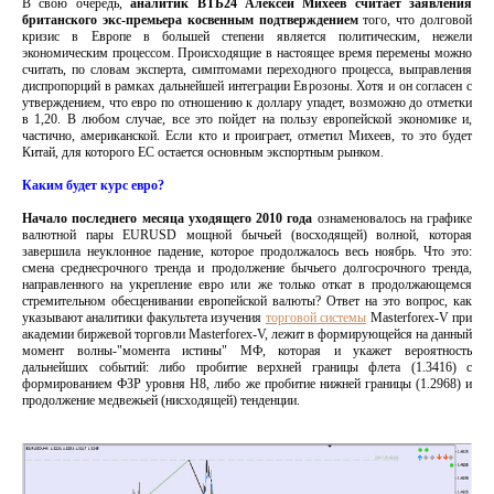
В свою очередь,
аналитик ВТБ24 Алексей Михеев считает заявления
британского экс-премьера косвенным подтверждением
того, что долговой
кризис в Европе в большей степени является политическим, нежели
экономическим процессом. Происходящие в настоящее время перемены можно
считать, по словам эксперта, симптомами переходного процесса, выправления
диспропорций в рамках дальнейшей интеграции Еврозоны. Хотя и он согласен с
утверждением, что евро по отношению к доллару упадет, возможно до отметки
в 1,20. В любом случае, все это пойдет на пользу европейской экономике и,
частично, американской. Если кто и проиграет, отметил Михеев, то это будет
Китай, для которого ЕС остается основным экспортным рынком.
Каким будет курс евро?
Начало последнего месяца уходящего 2010 года
ознаменовалось на графике
валютной пары EURUSD мощной бычьей (восходящей) волной, которая
завершила неуклонное падение, которое продолжалось весь ноябрь. Что это:
смена среднесрочного тренда и продолжение бычьего долгосрочного тренда,
направленного на укрепление евро или же только откат в продолжающемся
стремительном обесценивании европейской валюты? Ответ на это вопрос, как
указывают аналитики факультета изучения
торговой системы
Masterforex-V при
академии биржевой торговли Masterforex-V, лежит в формирующейся на данный
момент волны-"момента истины" МФ, которая и укажет вероятность
дальнейших событий: либо пробитие верхней границы флета (1.3416) с
формированием ФЗР уровня Н8, либо же пробитие нижней границы (1.2968) и
продолжение медвежьей (нисходящей) тенденции.