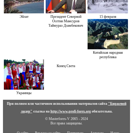
Эйлат
Президент Северной
15 февраля
Осетии Мамсуров
Таймураз Дзамбекович
Китайская народная
республика
Конец Света
Украинцы
При полном или частичном использовании материалов сайта
"Биржевой
лидер"
ссылка на
http://www.profi-forex.org
обязательна.
© Masterforex-V 2005 - 2024
Все права защищены.