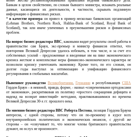
менее жестко регламентированными правилами ведения банковского дела.
Банкам в целом свойственно, по словам бывшего министра, искажать реальные
данные, касающиеся их деятельности, в частности, скрывать подлинную
информацию о финансовых рисках.
*
в качестве примера
он привел в пример несколько банковских организаций
(Lehman Brothers, Northern Rock, Halifax-Bank of Scotland, Royal Bank of
Scotland), так или иначе уличенных в преуменьшении рисков и финансовых
проблем.
На вопрос бизнес-редактора ВВС
, каковыми видит результаты своей работы в
правительстве сам Браун, экс-премьер и министр финансов ответил, что
повторения Великой Депрессии удалось избежать, в том числе, и за счет его
собственных усилий – предложенные и введенные им на пике экономического
кризиса жесткие и комплексные меры финансово-экономического характера не
позволили кризису уничтожить экономику. Кроме того, по его словам, он
долгие годы выступал за оптимизацию и унификацию финансового
регулирования в глобальных масштабах.
Нынешнее руководство
Великобритании
,
Германии
и республиканцев
США
Гордон Браун – в неявной, правда, форме, - назвал «современными ортодоксами
от экономики», раскритиковав их политику «простого сокращения дефицита и
надежд на возврат инвестиций» методами, практиковавшимися во времена
Великой Депрессии 30-х гг. прошлого века.
По мнению бизнес-редактора ВВС Роберта Пестона
, позиция Гордона Брауна
интересна, с одной стороны, потому что он по-прежнему в курсе всех
внутриевропейских политических и экономических нюансов, с другой же
стороны – он «озвучивает то, что многие члены британского правительства
думают, но вслух не произносят».