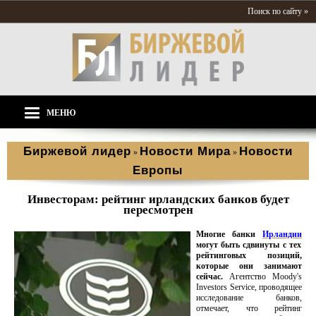
Поиск по сайту »
МЕНЮ
Биржевой лидер
Новости Мира
Новости
»
»
Европы
Инвесторам: рейтинг ирландских банков будет
пересмотрен
Многие банки
Ирландии
могут быть сдвинуты с тех
рейтинговых позиций,
которые они занимают
сейчас.
Агентство Moody's
Investors Service, проводящее
исследование банков,
отмечает, что рейтинг