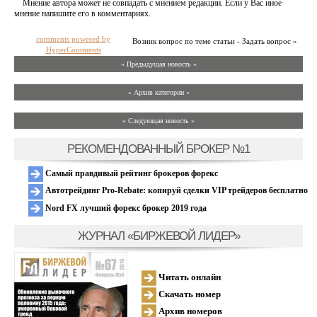
Мнение автора может не совпадать с мнением редакции. Если у Вас иное
мнение напишите его в комментариях.
comments powered by
Возник вопрос по теме статьи - Задать вопрос »
HyperComments
« Предыдущая новость «
» Архив категории «
» Следующая новость »
РЕКОМЕНДОВАННЫЙ БРОКЕР №1
Самый правдивый рейтинг брокеров форекс
Автотрейдинг Pro-Rebate: копируй сделки VIP трейдеров бесплатно
Nord FX лучший форекс брокер 2019 года
ЖУРНАЛ «БИРЖЕВОЙ ЛИДЕР»
Читать онлайн
Скачать номер
Архив номеров