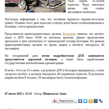
стала смерть 35-летней
туристки. Через некоторое
время еще семеро
пассажиров скончались.
Поступила информация о том, что погибшая перенесла черепно-мозговую
травму. Помимо этого двое взрослых и пятеро детей были госпитализированы в
больницу с места происшествия.
Представители правоохранительных органов
Болгарии
заявили, что автобус
попал в ДТП около 18:00 по местному времени. Данное происшествие
произошло в трёх километрах от черноморской столицы Болгарии. По данным
правоохранительных органов во время аварии в автобусе находилось 40
пассажиров.
На сегодняшний день
всеми подробностями ДТП занимаются
представители дорожной полиции
, а также была задействована
Государственная автомобильная администрация.
В ночь с 14-го на 15-е июня, в результате ДТП в Болгарии перевернулся, а затем
загорелся автобус, в котором находилось 40 украинских туристов. В результате
аварии погибли 8 человек, 18 пассажиров было госпитализировано.
07 июля 2011 г. 11:32
Автор:
Шовкопляс Анна
Поделиться…