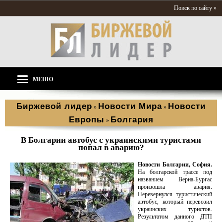
Поиск по сайту »
МЕНЮ
Биржевой лидер
Новости Мира
Новости
»
»
Европы
Болгария
»
В Болгарии автобус с украинскими туристами
попал в аварию?
Новости Болгарии, София.
На болгарской трассе под
названием Верна-Бургас
произошла авария.
Перевернулся туристический
автобус, который перевозил
украинских туристов.
Результатом данного ДТП