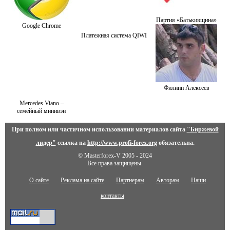
Партия «Батькивщина»
Google Chrome
Платежная система QIWI
Филипп Алексеев
Mercedes Viano –
семейный минивэн
При полном или частичном использовании материалов сайта
"Биржевой
лидер"
ссылка на
http://www.profi-forex.org
обязательна.
© Masterforex-V 2005 - 2024
Все права защищены.
О сайте
Реклама на сайте
Партнерам
Авторам
Наши
контакты