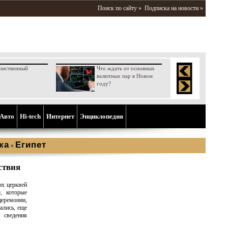
Поиск по сайту »
Подписка на новости »
инственный
Что ждать от основных
валютных пар в Новом
году?
Aвто
Hi-tech
Интернет
Энциклопедия
ка
Египет
»
ствия
их церквей
, которые
еремонии,
ались, еще
сведения