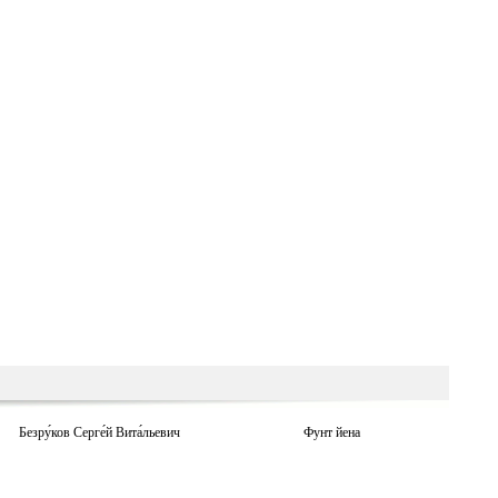
Безру́ков Серге́й Вита́льевич
Фунт йена