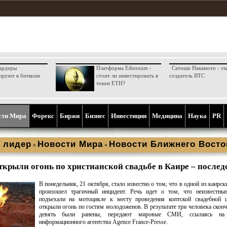
ардеры
Платформа Ethereum -
Сатоши Накамото - та
ируют в биткоин
стоит ли инвестировать в
создатель BTC
токен ETH?
сти Мира
Форекс
Биржи
Бизнес
Инвестиции
Медицина
Наука
PR
 лидер
Новости Мира
Новости Ближнего Восто
»
»
крыли огонь по христианской свадьбе в Каире – послед
В понедельник, 21 октября, стало известно о том, что в одной из каирск
произошел трагичный инцидент. Речь идет о том, что неизвестные
подъехали на мотоцикле к месту проведения коптской свадебной ц
открыли огонь по гостям молодоженов. В результате три человека сконч
девять были ранены, передают мировые СМИ, ссылаясь на 
информационного агентства Agence France-Presse.