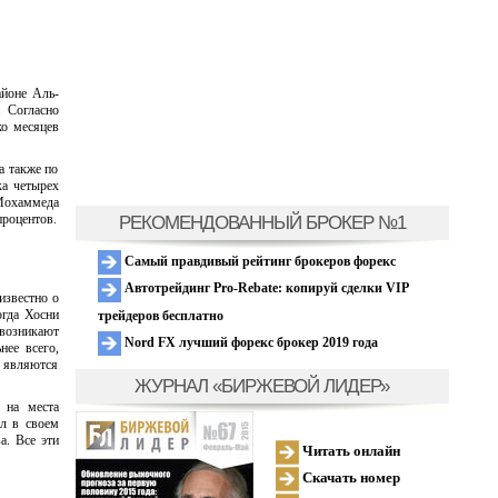
айоне Аль-
. Согласно
ко месяцев
 а также по
ка четырех
 Мохаммеда
процентов.
РЕКОМЕНДОВАННЫЙ БРОКЕР №1
Самый правдивый рейтинг брокеров форекс
Автотрейдинг Pro-Rebate: копируй сделки VIP
известно о
огда Хосни
трейдеров бесплатно
 возникают
Nord FX лучший форекс брокер 2019 года
нее всего,
 являются
ЖУРНАЛ «БИРЖЕВОЙ ЛИДЕР»
 на места
л в своем
а. Все эти
Читать онлайн
Скачать номер