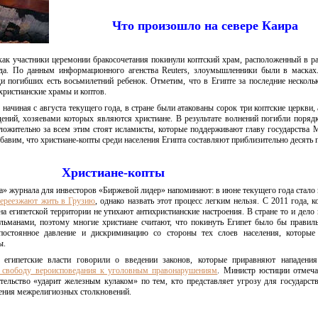
Что произошло на севере Каира
как участники церемонии бракосочетания покинули коптский храм, расположенный в р
ода. По данным информационного агенства Reuters, злоумышленники были в масках
и погибших есть восьмилетний ребенок. Отметим, что в Египте за последние несколь
христианские храмы и коптов.
, начиная с августа текущего года, в стране были атакованы сорок три коптские церкви,
ений, хозяевами которых являются христиане. В результате волнений погибли поряд
оложительно за всем этим стоят исламисты, которые поддерживают главу государства
бавим, что христиане-копты среди населения Египта составляют приблизительно десять 
Христиане-копты
» журнала для инвесторов «Биржевой лидер» напоминают: в июне текущего года стало 
переезжают жить в Грузию
, однако назвать этот процесс легким нельзя. С 2011 года, к
на египетской территории не утихают антихристианские настроения. В стране то и дело
ьманами, поэтому многие христиане считают, что покинуть Египет было бы правиль
постоянное давление и дискриминацию со стороны тех слоев населения, которые
ы.
египетские власти говорили о введении законов, которые приравняют нападения
а свободу вероисповедания к уголовным правонарушениям
. Министр юстиции отмеча
тельство «ударит железным кулаком» по тем, кто представляет угрозу для государств
ения межрелигиозных столкновений.