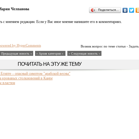
Мария Челпанова
Поделиться…
ь с мнением редакции. Если у Вас иное мнение напишите его в комментариях.
powered by HyperComments
Возник вопрос по теме статьи - Задать
« Предыдущая новость «
» Архив категории «
» Следующая новость »
ПОЧИТАТЬ НА ЭТУ ЖЕ ТЕМУ
 Египте – опасный симптом "арабской весны"
а кровавых столкновений в Каире
м властям