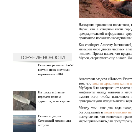
Нападение произошло после того, 
Варак, что в северной части гор
предварительной информации, сред
произошло несколько нападений на 
Как сообщает Amnesty International
меньшей мере двести частных влад
человек. Пресса пишет, что предп
ГОРЯЧИЕ НОВОСТИ
Мурси, свергнутого еще в июле. До
Египтяне разнесли Ка-52
в пух и прах и купили
вертолеты в США
Аналитики раздела «Новости Египта
том, что
многие христиане-копты 
Мубарак был отстранен от власти, 
конфликты между коптами и мусул
На пляже в Египте
вместо того, чтобы испытывать 
изрезали ножом
приверженцами мусульманской вер
туристов, есть жертвы
Между тем, еще два года назад 
богослужений и
посягательство н
Египет подарил
выступлении, что египетское прави
Саудовской Аравии два
меры принимались для предотвращ
острова