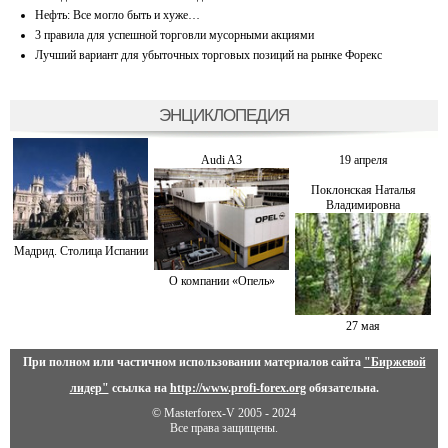
Нефть: Все могло быть и хуже…
3 правила для успешной торговли мусорными акциями
Лучший вариант для убыточных торговых позиций на рынке Форекс
ЭНЦИКЛОПЕДИЯ
Audi A3
19 апреля
Поклонская Наталья
Владимировна
Мадрид. Столица Испании
О компании «Опель»
27 мая
При полном или частичном использовании материалов сайта
"Биржевой
лидер"
ссылка на
http://www.profi-forex.org
обязательна.
© Masterforex-V 2005 - 2024
Все права защищены.