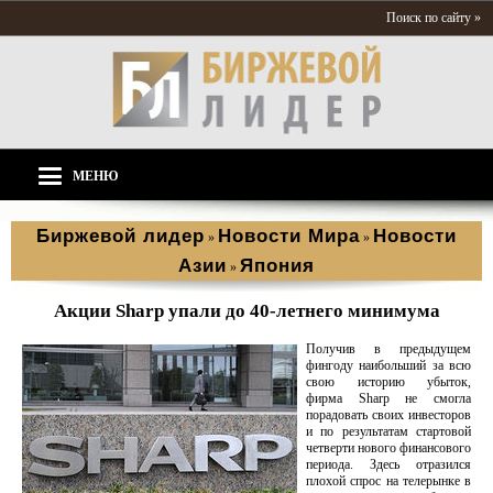
Поиск по сайту »
МЕНЮ
Биржевой лидер
Новости Мира
Новости
»
»
Азии
Япония
»
Акции Sharp упали до 40-летнего минимума
Получив в предыдущем
фингоду наибольший за всю
свою историю убыток,
фирма Sharp не смогла
порадовать своих инвесторов
и по результатам стартовой
четверти нового финансового
периода. Здесь отразился
плохой спрос на телерынке в