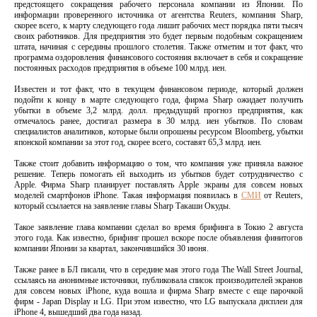
предстоящего сокращения рабочего персонала компании из Японии. По
информации проверенного источника от агентства Reuters, компания Sharp,
скорее всего, к марту следующего года лишит рабочих мест порядка пяти тысяч
своих работников. Для предприятия это будет первым подобным сокращением
штата, начиная с середины прошлого столетия. Также отметим и тот факт, что
программа оздоровления финансового состояния включает в себя и сокращение
постоянных расходов предприятия в объеме 100 млрд. иен.
Известен и тот факт, что в текущем финансовом периоде, который должен
подойти к концу в марте следующего года, фирма Sharp ожидает получить
убытки в объеме 3,2 млрд. долл. предыдущий прогноз предприятия, как
отмечалось ранее, достигал размера в 30 млрд. иен убытков. По словам
специалистов аналитиков, которые были опрошены ресурсом Bloomberg, убытки
японской компании за этот год, скорее всего, составят 65,3 млрд. иен.
Также стоит добавить информацию о том, что компания уже приняла важное
решение. Теперь помогать ей выходить из убытков будет сотрудничество с
Apple. Фирма Sharp планирует поставлять Apple экраны для совсем новых
моделей смартфонов iPhone. Такая информация появилась в
СМИ
от Reuters,
который ссылается на заявление главы Sharp Такаши Окуды.
Такое заявление глава компании сделал во время брифинга в Токио 2 августа
этого года. Как известно, брифинг прошел вскоре после объявления финитогов
компании Японии за квартал, закончившийся 30 июня.
Также ранее в БЛ писали, что в середине мая этого года The Wall Street Journal,
ссылаясь на анонимные источники, публиковала список производителей экранов
для совсем новых iPhone, куда вошла и фирма Sharp вместе с еще парочкой
фирм - Japan Display и LG. При этом известно, что LG выпускала дисплеи для
iPhone 4, вышедший два года назад.