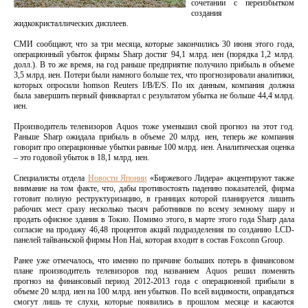
сочетании с переизбытком
создания
жидкокристаллических дисплеев.
СМИ сообщают, что за три месяца, которые закончились 30 июня этого года,
операционный убыток фирмы Sharp достиг 94,1 млрд. иен (порядка 1,2 млрд.
долл.). В то же время, на год раньше предприятие получило прибыль в объеме
3,5 млрд. иен. Потери были намного больше тех, что прогнозировали аналитики,
которых опросили homson Reuters I/B/E/S. По их данным, компания должна
была завершить первый финквартал с результатом убытка не больше 44,4 млрд.
иен.
Производитель телевизоров Aquos тоже уменьшил свой прогноз на этот год.
Раньше Sharp ожидала прибыль в объеме 20 млрд. иен, теперь же компания
говорит про операционные убытки равные 100 млрд. иен. Аналитическая оценка
– это годовой убыток в 18,1 млрд. иен.
Специалисты отдела
Новости Японии
«Биржевого Лидера» акцентируют также
внимание на том факте, что, дабы противостоять падению показателей, фирма
готовит полную реструктуризацию, в границах которой планируется лишить
рабочих мест сразу несколько тысяч работников по всему земному шару и
продать офисное здания в Токио. Помимо этого, в марте этого года Sharp дала
согласие на продажу 46,48 процентов акций подразделения по созданию LCD-
панелей тайваньской фирмы Hon Hai, которая входит в состав Foxconn Group.
Ранее уже отмечалось, что именно по причине больших потерь в финансовом
плане производитель телевизоров под названием Aquos решил поменять
прогноз на финансовый период 2012-2013 года с операционной прибыли в
объеме 20 млрд. иен на 100 млрд. иен убытков. По всей видимости, оправдаться
смогут лишь те слухи, которые появились в прошлом месяце и касаются