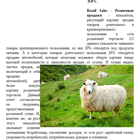
-0.8%
.
Retail Sales - Розничные
продажи
- показатель,
рисующий картину продаж
товаров длительного и
кратковременного
пользования в сети
розничной торговли. 2/3
данного показателя занимают
товары кратковременного пользования, из них 20% отводится под продукты
питания. А в категории товаров длительного пользования 20% отводится
продаже автомобилей, которые несколько искажают общую картину ввиду
высокой волатильности и зависимости продаж от сезона.
И только индекс
чистых продаж, не
включающий в себя
продажи
автомобилей, дает
более четкую
картину розничной
торговли. Данный
отчет составляется
по сведениям,
предоставленным
розничной сетью. И,
конечно же, на рост
этого показателя
оказывает влияние
уменьшение безработицы, увеличение доходов, то есть рост заработной платы,
уверенность потребителей, потребительское доверие и оптимизм.