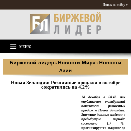
Поиск по сайту »
МЕНЮ
Биржевой лидер
Новости Мира
Новости
»
»
Азии
Новая Зеландия: Розничные продажи в октябре
сократились на 4.2%
14 декабря в 00.45 мск
опубликован октябрьский
показатель розничных
продаж в Новой Зеландии.
Значение данного индекса в
предыдущем периоде
составило 1.7 %
,
прогнозируется падение до