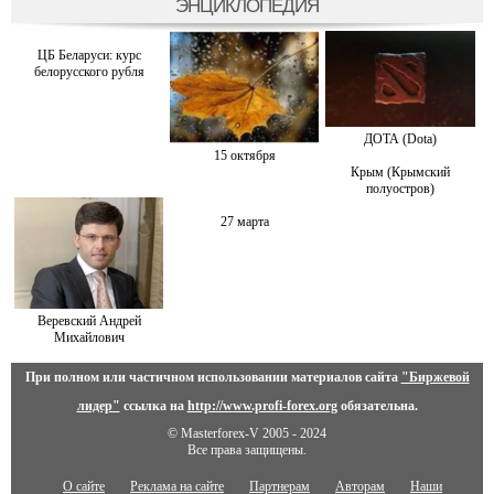
ЭНЦИКЛОПЕДИЯ
ЦБ Беларуси: курс
белорусского рубля
ДОТА (Dota)
15 октября
Крым (Крымский
полуостров)
27 марта
Веревский Андрей
Михайлович
При полном или частичном использовании материалов сайта
"Биржевой
лидер"
ссылка на
http://www.profi-forex.org
обязательна.
© Masterforex-V 2005 - 2024
Все права защищены.
О сайте
Реклама на сайте
Партнерам
Авторам
Наши