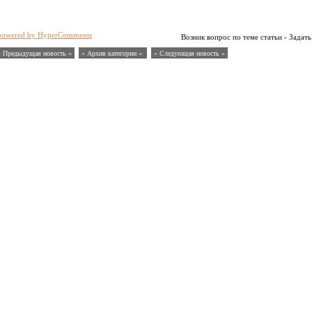
powered by HyperComments
Возник вопрос по теме статьи - Задать
« Предыдущая новость «
» Архив категории «
» Следующая новость »