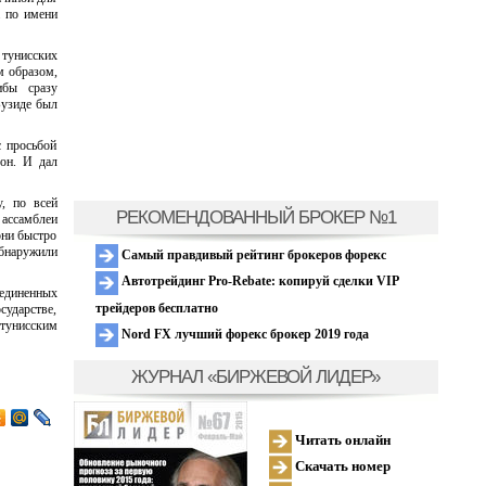
а по имени
 тунисских
м образом,
ибы сразу
Бузиде был
с просьбой
 он. И дал
, по всей
РЕКОМЕНДОВАННЫЙ БРОКЕР №1
 ассамблеи
они быстро
бнаружили
Самый правдивый рейтинг брокеров форекс
Автотрейдинг Pro-Rebate: копируй сделки VIP
ъединенных
трейдеров бесплатно
сударстве,
 тунисским
Nord FX лучший форекс брокер 2019 года
ЖУРНАЛ «БИРЖЕВОЙ ЛИДЕР»
Читать онлайн
Скачать номер