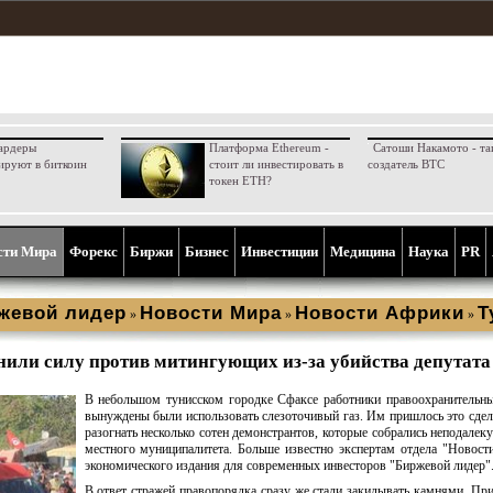
ардеры
Платформа Ethereum -
Сатоши Накамото - та
ируют в биткоин
стоит ли инвестировать в
создатель BTC
токен ETH?
сти Мира
Форекс
Биржи
Бизнес
Инвестиции
Медицина
Наука
PR
жевой лидер
Новости Мира
Новости Африки
Т
»
»
»
нили силу против митингующих из-за убийства депутата
В небольшом тунисском городке Сфаксе работники правоохранительн
вынуждены были использовать слезоточивый газ. Им пришлось это сдел
разогнать несколько сотен демонстрантов, которые собрались неподалеку
местного муниципалитета. Больше известно экспертам отдела "Новос
экономического издания для современных инвесторов "Биржевой лидер"
В ответ стражей правопорядка сразу же стали закидывать камнями. Пр