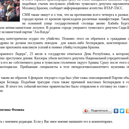
подобных стычек послужило убийство тунисского депутата парламент
Мохамед Брахми, сообщает информационное агентство ИТАР-ТАСС.
СМИ также пишут и о том, что на протяжении всего четверга в разных
городах время от времени происходили различные манифестации. Таки
на основной улице государственной столицы авеню Хабиба Бург
али антиисламистские лозунги. В родном городе умершего тунисского депутата Сиди-
 исламистской партии "Ан-Нахда".
ед категорически осудил это убийство. Помимо этого он обратился к гражданам 
 драма не должна послужить поводом для каких-либо беспорядков, констатировал
нам приложить максимум усилий в поимке убийц господина Брахми.
иржевого Лидера", 25 июля в государстве отмечался День Республики, к которому
ено преступное деяние. Киллеры убили местного депутата Национальной учредительной
а его же собственного дома в тунисском столичном округе Ариана. Сразу после этого 
 мотоциклах. Прибывшие специалисты в теле пятидесятивосьмилетнего мужчины о
о таким же образом 6 февраля текущего года был убит глава оппозиционной Партии об
ри Белаида. Подобная трагедия стала также причиной массовых беспорядков в го
ис. В итоге тех событий местное правительство было отправлено в отставку во главе с
и.
ентина Фомина
Поделиться…
ь с мнением редакции. Если у Вас иное мнение напишите его в комментариях.