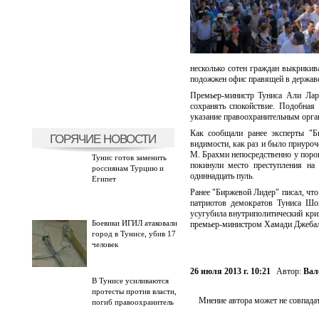
несколько сотен граждан выкрикив
подожжен офис правящей в державе
Премьер-министр Туниса Али Лара
сохранять спокойствие. Подобная
указание правоохранительным орга
Как сообщали ранее эксперты "Б
ГОРЯЧИЕ НОВОСТИ
видимости, как раз и было приуроч
М. Брахми непосредственно у порог
Тунис готов заменить
покинули место преступления на
россиянам Турцию и
одиннадцать пуль.
Египет
Ранее "Биржевой Лидер" писал, чт
патриотов демократов Туниса Шок
усугубила внутриполитический криз
Боевики ИГИЛ атаковали
премьер-министром Хамади Джебал
город в Тунисе, убив 17
человек
26 июля 2013 г. 10:21
Автор:
Вал
В Тунисе усиливаются
протесты против власти,
Мнение автора может не совпадат
погиб правоохранитель