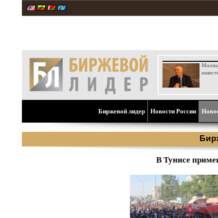
Милли
инвест
Биржевой лидер
Новости России
Ново
Бир
В Тунисе приме