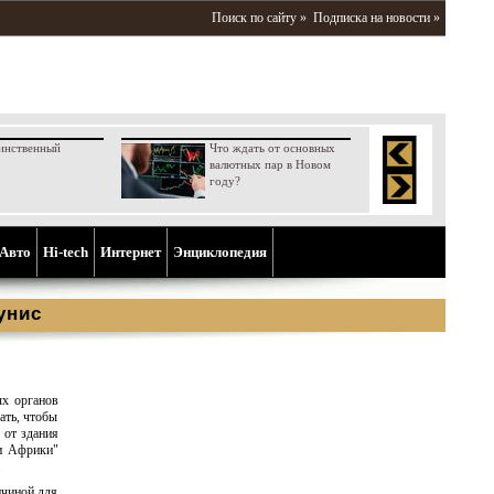
Поиск по сайту »
Подписка на новости »
инственный
Что ждать от основных
валютных пар в Новом
году?
Aвто
Hi-tech
Интернет
Энциклопедия
унис
ых органов
ать, чтобы
 от здания
ти Африки"
.
ичиной для