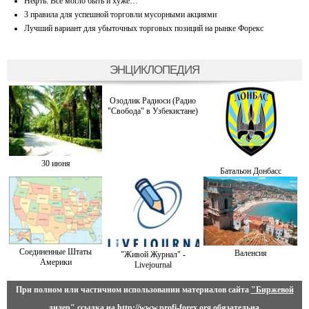
Нефть: Все могло быть и хуже…
3 правила для успешной торговли мусорными акциями
Лучший вариант для убыточных торговых позиций на рынке Форекс
ЭНЦИКЛОПЕДИЯ
Озодлик Радиоси (Радио
"Свобода" в Узбекистане)
30 июня
Батальон Донбасс
Соединенные Штаты
Валенсия
"Живой Журнал" -
Америки
Livejournal
При полном или частичном использовании материалов сайта
"Биржевой
лидер"
ссылка на
http://www.profi-forex.org
обязательна.