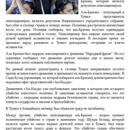
Брахми, который являлся
депутатом-оппозиционером.
Аль-Брахми – популярный в
Тунисе представитель
оппозиционеров, являлся депутатом Национального учредительного собрания,
был убит в столице страны в четверг ночью. Политика расстреляли неизвестные
возле его дома. Полиция сообщила, что аль-Брахми получил одиннадцать
огнестрельных ранений в голову. Оппозиционер был широко известен своей
резкой критикой исламистов и левыми взглядами. В последнее время он
призывал народ развивать в Тунисе демократию, отстранив от власти
исламистов.
Аль-Брахми был лидером оппозиционного движения "Народный фронт". Но его
соратники сообщают, что движение депутат покинул еще в начале июля,
поскольку хотел основать собственную партию.
На данный момент демонстранты в столице Туниса выкрикивают лозунги
против исламистского движения и призывают их покинуть власть немедленно. В
Сиди-Бузид (провинция, из которой избирался аль-Брахми) демонстрантами был
подожжен офис представителей «Ан-Нахды».
Движением «Ан-Нахда» уже опубликовано заявление, в котором они осуждают
убийство известного политика. В заявлении исламистов говорится, что это
убийство – очередная попытка подрыва безопасности страны, кто-то пытается
втянуть государство в насилие и братоубийство.
В Тунисе в ближайшую пятницу был объявлен траур по погибшему.
Между прочим, убийство оппозиционера аль-Брахми – второе громкое
политическое убийство в стране в нынешнем году. Шукри Бельид, который
являлся одним из самых видных деятелей левых сил в Тунисе, был также
расстрелян возле своего дома в феврале. Это убийство сильно обострило