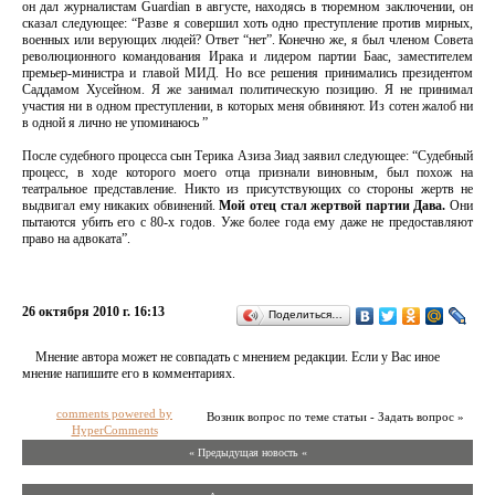
он дал журналистам Guardian в августе, находясь в тюремном заключении, он
сказал следующее: “Разве я совершил хоть одно преступление против мирных,
военных или верующих людей? Ответ “нет”. Конечно же, я был членом Совета
революционного командования Ирака и лидером партии Баас, заместителем
премьер-министра и главой МИД. Но все решения принимались президентом
Саддамом Хусейном. Я же занимал политическую позицию. Я не принимал
участия ни в одном преступлении, в которых меня обвиняют. Из сотен жалоб ни
в одной я лично не упоминаюсь ”
После судебного процесса сын Терика Азиза Зиад заявил следующее: “Судебный
процесс, в ходе которого моего отца признали виновным, был похож на
театральное представление. Никто из присутствующих со стороны жертв не
выдвигал ему никаких обвинений.
Мой отец стал жертвой партии Дава.
Они
пытаются убить его с 80-х годов. Уже более года ему даже не предоставляют
право на адвоката”.
26 октября 2010 г. 16:13
Поделиться…
Мнение автора может не совпадать с мнением редакции. Если у Вас иное
мнение напишите его в комментариях.
comments powered by
Возник вопрос по теме статьи - Задать вопрос »
HyperComments
« Предыдущая новость «