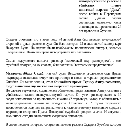
непосредственное участие в
убийствах членов
шиитской партии “Дава”
,
после войны в Персидском
заливе. Данная партия
составляла основную часть
оппозиции на протяжении 24
лет правления Хусейна.
Следует отметить, что в этом году 74-летний Азиз был передан американской
стороной в руки иракского суда. Он был номером 25 в знаменитой колоде карт
Джорджа Буша. На картах были изображены политические фигуры, которых
Соединенные Штаты намеревались устранить или захватить.
Семья подсудимого назвала приговор “насмешкой над правосудием”, а сам
судебный процесс, по их словам, был похож на “театральное представление”.
Мухаммед Абдул Сахаб,
главный судья Верховного уголовного суда Ирака,
подтвердил вынесение смертного приговора в своем интервью представителям
Guardian. Он также заявил, что
в ближайшее время Терику Азизу, возможно,
будут вынесены еще несколько смертных приговоров.
По словам верховного судьи, не все обвинения, предъявленные Азизу, связаны с
убийствами членов вышеупомянутой партии. Он уже приговаривался к 15
годам заключения за причастность к казни 42 торговцев, которые обвинялись в
манипулировании ценами на продукты. Приговор к 7 годам тюремного
заключения он получил за причастность к насильственному выселению курдов с
территории северного Ирака. Последний судебный процесс начался 16 августа и
закончился сегодня вынесением смертного приговора.
В своем первом интервью со времен падения режима Саддама Хусейна, которое