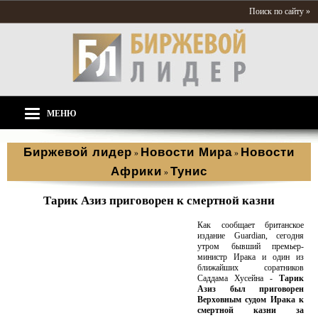
Поиск по сайту »
МЕНЮ
Биржевой лидер
Новости Мира
Новости
»
»
Африки
Тунис
»
Тарик Азиз приговорен к смертной казни
Как сообщает британское
издание Guardian, сегодня
утром бывший премьер-
министр Ирака и один из
ближайших соратников
Саддама Хусейна -
Тарик
Азиз был приговорен
Верховным судом Ирака к
смертной казни за