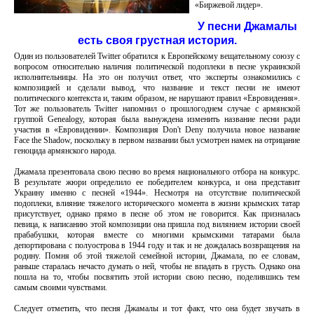
«Биржевой лидер».
У песни Джамалы
есть своя грустная история.
Один из пользователей Twitter обратился к Европейскому вещательному союзу с
вопросом относительно наличия политической подоплеки в песне украинской
исполнительницы. На это он получил ответ, что эксперты ознакомились с
композицией и сделали вывод, что название и текст песни не имеют
политического контекста и, таким образом, не нарушают правил «Евровидения».
Тот же пользователь Twitter напомнил о прошлогоднем случае с армянской
группой Genealogy, которая была вынуждена изменить название песни ради
участия в «Евровидении». Композиция Don't Deny получила новое название
Face the Shadow, поскольку в первом названии был усмотрен намек на отрицание
геноцида армянского народа.
Джамала презентовала свою песню во время национального отбора на конкурс.
В результате жюри определило ее победителем конкурса, и она представит
Украину именно с песней «1944». Несмотря на отсутствие политической
подоплеки, влияние тяжелого исторического момента в жизни крымских татар
присутствует, однако прямо в песне об этом не говорится. Как призналась
певица, к написанию этой композиции она пришла под вилянием истории своей
прабабушки, которая вместе со многими крымскими татарами была
депортирована с полуострова в 1944 году и так и не дождалась возвращения на
родину. Помня об этой тяжелой семейной истории, Джамала, по ее словам,
раньше старалась нечасто думать о ней, чтобы не впадать в грусть. Однако она
пошла на то, чтобы посвятить этой истории свою песню, поделившись тем
самым своими чувствами.
Следует отметить, что песня Джамалы и тот факт, что она будет звучать в