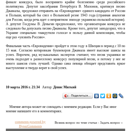
финале конкурса, было воспринято крайне болезненно среди российского
политикума. Депутат заксобрания Петербурга В. Милонов, критикуя песню
Джамалы, предложил отправить на «Евровидение» единого кандидата от России
и Польши, который бы спел о Волынской резне 1943 года (странная аналогия
для России, когда речь идет о неприятном эпизоде украинско-польской истории).
А депутат Госдумы В. Деньгин предположил, что организаторам конкурса не
следовало бы допускать песню Джамалы. Кроме того, депутат заподозрил, что в
Украине специально «накрутили голоса» в пользу данной композиции, чтобы
еще раз «уязвить Россию».
Финальная часть «Евровидения» пройдет в этом году в Швеции в период с 10 по
15 мая. Согласно котировкам букмекеров Джамала имеет высокие шансы на
успех. Впрочем, ряд музыкальных экспертов считают, что песня украинки не
очень подходит к развеселому конкурсу популярной песни, и потому у нее не
много шансов стать лучшей. Однако сама певица обещает представить яркое
выступление и твердо верит в свой успех.
10 марта 2016 г. 21:34
Автор:
Денис Мягкий
Поделиться…
Мнение автора может не совпадать с мнением редакции. Если у Вас иное
мнение напишите его в комментариях.
comments powered by
Возник вопрос по теме статьи - Задать вопрос »
HyperComments