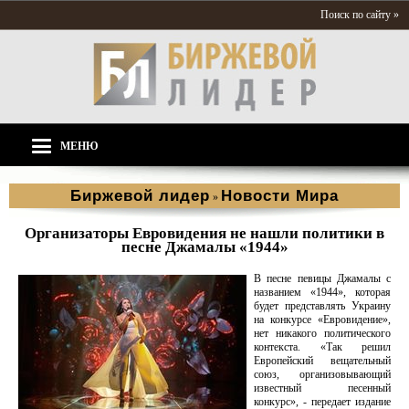
Поиск по сайту »
МЕНЮ
Биржевой лидер
Новости Мира
»
Организаторы Евровидения не нашли политики в
песне Джамалы «1944»
В песне певицы Джамалы с
названием «1944», которая
будет представлять Украину
на конкурсе «Евровидение»,
нет никакого политического
контекста. «Так решил
Европейский вещательный
союз, организовывающий
известный песенный
конкурс», - передает издание