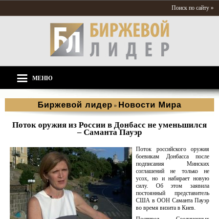
Поиск по сайту »
МЕНЮ
Биржевой лидер
Новости Мира
»
Поток оружия из России в Донбасс не уменьшился
– Саманта Пауэр
Поток российского оружия
боевикам Донбасса после
подписания Минских
соглашений не только не
усох, но и набирает новую
силу. Об этом заявила
постоянный представитель
США в ООН Саманта Пауэр
во время визита в Киев.