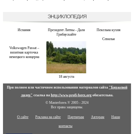
ЭНЦИКЛОПЕДИЯ
Испания
Президент Литвы - Даля
Пекельна кухня
Грибаускайте
Севилья
Volkswagen Passat –
визитная карточка
немецкого концерна
18 августа
При полном или частичном использовании материалов сайта
"Биржевой
лидер"
ссылка на
http://www.profi-forex.org
обязательна.
© Masterforex-V 2005 - 2024
Все права защищены.
О сайте
Реклама на сайте
Партнерам
Авторам
Наши
контакты