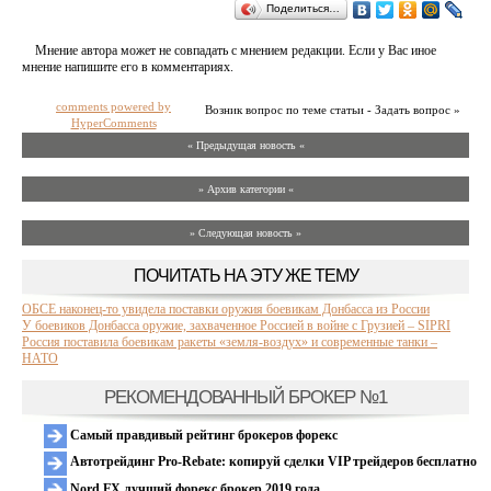
Поделиться…
Мнение автора может не совпадать с мнением редакции. Если у Вас иное
мнение напишите его в комментариях.
comments powered by
Возник вопрос по теме статьи - Задать вопрос »
HyperComments
« Предыдущая новость «
» Архив категории «
» Следующая новость »
ПОЧИТАТЬ НА ЭТУ ЖЕ ТЕМУ
ОБСЕ наконец-то увидела поставки оружия боевикам Донбасса из России
У боевиков Донбасса оружие, захваченное Россией в войне с Грузией – SIPRI
Россия поставила боевикам ракеты «земля-воздух» и современные танки –
НАТО
РЕКОМЕНДОВАННЫЙ БРОКЕР №1
Самый правдивый рейтинг брокеров форекс
Автотрейдинг Pro-Rebate: копируй сделки VIP трейдеров бесплатно
Nord FX лучший форекс брокер 2019 года