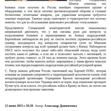
Постпред Соединенных
Штатов отметила, что
боевики стали получать из России новейшее современное оружие и
оборудование, в том числе системы противовоздушной обороны и сложные
беспилотные летательные аппараты, для управления которыми требуются
опытные операторы. Таковых среди «шахтеров» и «трактористов» нет, поэтому
понятно, что для их обслуживания привлекают российских «отпускников».
Представители Специальной мониторинговой миссии пожаловались
американской дипломату, что у них связаны руки для контроля за
вооружениями боевиков и перемещениями их боевых подразделений.
Европейские наблюдатели ни разу не смогли посетить украинско-российскую
границу, находящуюся под контролем сепаратистов (хотя по Минским
соглашениям контроль над всей границей должен быть у Киева). Наблюдатели
ОБСЕ часто получают без каких либо-либо объяснений отказы, когда хотят
посетить какие-то районы, а если им и позволяют выехать с инспекцией, то
требуют делать «заявку» за 24 часа до момента выезда. Этого времени более
чем достаточно, чтобы вывести любую запрещенную у линии фронта тяжелую
технику или передислоцировать подразделения российской регулярной армии.
С. Пауэр назвала действия России «насмешкой над Хартией ООН», которая
основана на уважении суверенитета и территориальной целостности членов этой
международной организации. Отрицаниям Кремля нахождения российских
военнослужащих на востоке Украины никто не верит, ведь изначально президент
Путин чуть ли не клялся, что российских войск в Крыму не было, но потом сам
дезавуировал свои прошлые заявления.
12 июня 2015 г. 10:28
Автор:
Александр Дынниченко