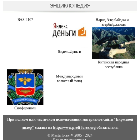
ЭНЦИКЛОПЕДИЯ
ВАЗ-2107
Народ Азербайджана -
азербайджанцы
Яндекс.Деньги
Китайская народная
республика
Международный
валютный фонд
Симферополь
При полном или частичном использовании материалов сайта
"Биржевой
лидер"
ссылка на
http://www.profi-forex.org
обязательна.
© Masterforex-V 2005 - 2024