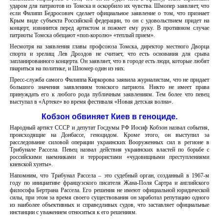
ударом для патриотов из Томска и оскорбило их чувства. Шмопер заявляет, что
если Филипп Бедросович сделает официальное заявление о том, что признает
Крым виде субъекта Российской федерации, то он с удовольствием придет на
концерт, извинится перед артистом и пожмет ему руку. В противном случае
патриоты Томска обещают «поп-королю» «теплый прием».
Несмотря на заявления главы профсоюза Томска, директор местного Дворца
спорта и зрелищ Лев Дроздов не считает, что есть основания для срыва
запланированного концерта. Он заявляет, что в городе есть люди, которые любят
пиариться на политике, и Шпомер один из них.
Пресс-служба самого Филиппа Киркорова заявила журналистам, что не придает
большого значения заявлениям томского патриота. Никто не имеет права
принуждать его к любого рода публичным заявлениям. Тем более что певец
выступал в «Артеке» во время фестиваля «Новая детская волна».
Кобзон обвиняет Киев в геноциде.
Народный артист СССР и депутат Госдумы РФ Иосиф Кобзон назвал события,
происходящие на Донбассе, геноцидом. Кроме этого, он выступил за
расследование силовой операции украинских Вооруженных сил в регионе в
Трибунале Рассела. Певец назвал действия украинских властей по борьбе с
российскими наемниками и террористами «чудовищными преступлениями
киевской хунты».
Напомним, что Трибунал Рассела – это судебный орган, созданный в 1967-м
году по инициативе французского писателя Жана-Поля Сартра и английского
философа Бертрана Рассела. Его решения не имеют официальной юридической
силы, при этом за время своего существования он заработал репутацию одного
из наиболее объективных и справедливых судов, что заставляет официальные
инстанции с уважением относиться к его решениям.