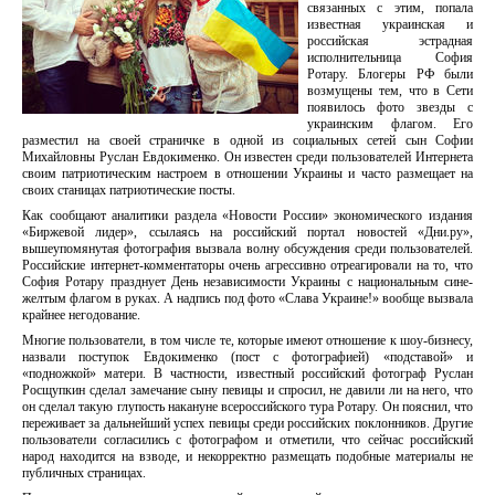
связанных с этим, попала
известная украинская и
российская эстрадная
исполнительница София
Ротару. Блогеры РФ были
возмущены тем, что в Сети
появилось фото звезды с
украинским флагом. Его
разместил на своей страничке в одной из социальных сетей сын Софии
Михайловны Руслан Евдокименко. Он известен среди пользователей Интернета
своим патриотическим настроем в отношении Украины и часто размещает на
своих станицах патриотические посты.
Как сообщают аналитики раздела «Новости России» экономического издания
«Биржевой лидер», ссылаясь на российский портал новостей «Дни.ру»,
вышеупомянутая фотография вызвала волну обсуждения среди пользователей.
Российские интернет-комментаторы очень агрессивно отреагировали на то, что
София Ротару празднует День независимости Украины с национальным сине-
желтым флагом в руках. А надпись под фото «Слава Украине!» вообще вызвала
крайнее негодование.
Многие пользователи, в том числе те, которые имеют отношение к шоу-бизнесу,
назвали поступок Евдокименко (пост с фотографией) «подставой» и
«подножкой» матери. В частности, известный российский фотограф Руслан
Росщупкин сделал замечание сыну певицы и спросил, не давили ли на него, что
он сделал такую глупость накануне всероссийского тура Ротару. Он пояснил, что
переживает за дальнейший успех певицы среди российских поклонников. Другие
пользователи согласились с фотографом и отметили, что сейчас российский
народ находится на взводе, и некорректно размещать подобные материалы не
публичных страницах.