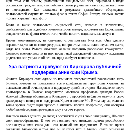
При этом сын певицы, размесивший скандальный пост, парировал выпады
российских граждан тем, что любовь к своей родине не является для него чем-
то постыдным. Как оказалось в результате дальнейшего обсуждения,
пользователей смутил не столько флаг в руках Софии Ротару, сколько лозунг
«Слава Украине!» под фото.
Были и такие пользователи социальной сети, которые в язвительной,
свойственной для подобных комментаторов манере, посоветовали Евдокименко
отправляться на фронт вместо того, чтобы постить национальные лозунги.
Кроме комментаторов, на ситуацию отреагировали блоггеры. Они сделали
перепост картинки на своих ресурсах, но при этом вспомнили о недавнем факте,
когда вся семья Ротару изъявила желание получить российское гражданство.
Согласно мнению многих из них, после такой скандальной «выходки» пожелание
родственников украинской певицы вряд ли будет выполнено.
Ура-патриоты требуют от Киркорова публичной
поддержки аннексии Крыма.
Филипп Киркоров стал одним из немногих представителей российского шоу-
бизнеса, которые на протяжении всего конфликта на территории Украины не
высказали своей точки зрения в поддержку одной из сторон. Накануне концерта
«поп-короля» в Томске координатор местного профсоюза граждан России
Алексей Шмопер обратился к Киркорову с просьбой публично озвучить свою
гражданскую позицию и поддержать Крым в составе РФ. В том случае, если его
точка зрения будет идти вразрез с мнением членов профсоюза, они обещают
любой ценой сорвать проведение шоу в своем городе.
Для того чтобы донести до звезды российской сцены свою инициативу, Шмопер
снял видеообращение. В нем он заявляет, что аннексия Крыма российскими
военнослужащими стала для него величайшим праздником. В то же время
заявление Киркорова о том, что он не будет петь в Крыму, стало серьезным