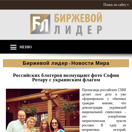
Поиск по сайту »
МЕНЮ
Биржевой лидер
Новости Мира
»
Российских блогеров возмущают фото Софии
Ротару с украинским флагом
Пропаганда российских СМИ
делает свое дело и уже
сформировала у обычных
граждан мнение, что
демонстрация украинской
национальной символики –
это оскорбление
патриотических чувств
россиян. В одну из
неприятных историй,