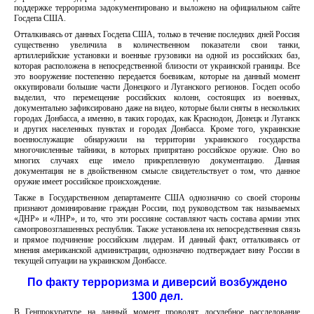
поддержке терроризма задокументировано и выложено на официальном сайте
Госдепа США.
Отталкиваясь от данных Госдепа США, только в течение последних дней Россия
существенно увеличила в количественном показатели свои танки,
артиллерийские установки и военные грузовики на одной из российских баз,
которая расположена в непосредственной близости от украинской границы. Все
это вооружение постепенно передается боевикам, которые на данный момент
оккупировали большие части Донецкого и Луганского регионов. Госдеп особо
выделил, что перемещение российских колонн, состоящих из военных,
документально зафиксировано даже на видео, которые были сняты в нескольких
городах Донбасса, а именно, в таких городах, как Краснодон, Донецк и Луганск
и других населенных пунктах и городах Донбасса. Кроме того, украинские
военнослужащие обнаружили на территории украинского государства
многочисленные тайники, в которых припрятано российское оружие. Оно во
многих случаях еще имело прикрепленную документацию. Данная
документация не в двойственном смысле свидетельствует о том, что данное
оружие имеет российское происхождение.
Также в Государственном департаменте США однозначно со своей стороны
признают доминирование граждан России, под руководством так называемых
«ДНР» и «ЛНР», и то, что эти россияне составляют часть состава армии этих
самопровозглашенных республик. Также установлена их непосредственная связь
и прямое подчинение российским лидерам. И данный факт, отталкиваясь от
мнения американской администрации, однозначно подтверждает вину России в
текущей ситуации на украинском Донбассе.
По факту терроризма и диверсий возбуждено
1300 дел.
В Генпрокуратуре на данный момент проводят досудебное расследование