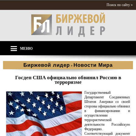
Поиск по сайту »
МЕНЮ
Биржевой лидер
Новости Мира
»
Госдеп США официально обвинил Россию в
терроризме
Государственный
Департамент Соединенных
Штатов Америки со своей
стороны официально обвинил
в финансировании и
осуществлении
террористической
деятельности Российскую
Федерацию.
Соответствующий документ