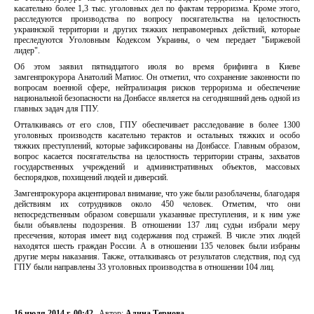
касательно более 1,3 тыс. уголовных дел по фактам терроризма. Кроме этого,
расследуются производства по вопросу посягательства на целостность
украинской территории и других тяжких неправомерных действий, которые
преследуются Уголовным Кодексом Украины, о чем передает "Биржевой
лидер".
Об этом заявил пятнадцатого июля во время брифинга в Киеве
замгенпрокурора Анатолий Матиос. Он отметил, что сохранение законности по
вопросам военной сфере, нейтрализация рисков терроризма и обеспечение
национальной безопасности на Донбассе является на сегодняшний день одной из
главных задач для ГПУ.
Отталкиваясь от его слов, ГПУ обеспечивает расследование в более 1300
уголовных производств касательно терактов и остальных тяжких и особо
тяжких преступлений, которые зафиксированы на Донбассе. Главным образом,
вопрос касается посягательства на целостность территории страны, захватов
государственных учреждений и административных объектов, массовых
беспорядков, похищений людей и диверсий.
Замгенпрокурора акцентировал внимание, что уже были разоблачены, благодаря
действиям их сотрудников около 450 человек. Отметим, что они
непосредственным образом совершали указанные преступления, и к ним уже
были объявлены подозрения. В отношении 137 лиц судьи избрали меру
пресечения, которая имеет вид содержания под стражей. В числе этих людей
находятся шесть граждан России. А в отношении 135 человек были избраны
другие меры наказания. Также, отталкиваясь от результатов следствия, под суд
ГПУ были направлены 33 уголовных производства в отношении 104 лиц.
16 июля 2014 г. 00:42
Автор:
Алина Тернова