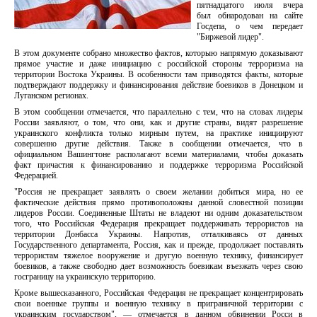
пятнадцатого июля вчера
был обнародован на сайте
Госдепа, о чем передает
"Биржевой лидер".
В этом документе собрано множество фактов, которыю напрямую доказывают
прямое участие и даже инициацию с российской стороны терроризма на
территории Востока Украины. В особенности там приводятся факты, которые
подтверждают поддержку и финансирования действие боевиков в Донецком и
Луганском регионах.
В этом сообщении отмечается, что параллельно с тем, что на словах лидеры
России заявляют, о том, что они, как и другие страны, видят разрешение
украинского конфликта только мирным путем, на практике инициируют
совершенно другие действия. Также в сообщении отмечается, что в
официальном Вашингтоне располагают всеми материалами, чтобы доказать
факт причастия к финансированию и поддержке терроризма Российской
Федерацией.
"Россия не прекращает заявлять о своем желании добиться мира, но ее
фактические действия прямо противоположны данной словестной позиции
лидеров России. Соединенные Штаты не владеют ни одним доказательством
того, что Российская Федерация прекращает поддерживать террористов на
территории Донбасса Украины. Напротив, отталкиваясь от данных
Государственного департамента, Россия, как и прежде, продолжает поставлять
террористам тяжелое вооружение и другую военную технику, финансирует
боевиков, а также свободно дает возможность боевикам въезжать через свою
госграницу на украинскую территорию.
Кроме вышесказанного, Российская Федерация не прекращает концентрировать
свои военные группы и военную технику в приграничной территории с
украинским государством", — отмечается в данном обвинении Росси в