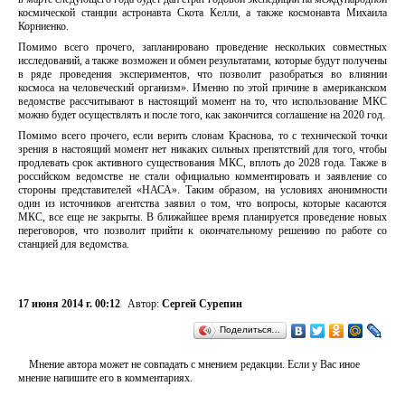
космической станции астронавта Скота Келли, а также космонавта Михаила
Корниенко.
Помимо всего прочего, запланировано проведение нескольких совместных
исследований, а также возможен и обмен результатами, которые будут получены
в ряде проведения экспериментов, что позволит разобраться во влиянии
космоса на человеческий организм». Именно по этой причине в американском
ведомстве рассчитывают в настоящий момент на то, что использование МКС
можно будет осуществлять и после того, как закончится соглашение на 2020 год.
Помимо всего прочего, если верить словам Краснова, то с технической точки
зрения в настоящий момент нет никаких сильных препятствий для того, чтобы
продлевать срок активного существования МКС, вплоть до 2028 года. Также в
российском ведомстве не стали официально комментировать и заявление со
стороны представителей «НАСА». Таким образом, на условиях анонимности
один из источников агентства заявил о том, что вопросы, которые касаются
МКС, все еще не закрыты. В ближайшее время планируется проведение новых
переговоров, что позволит прийти к окончательному решению по работе со
станцией для ведомства.
17 июня 2014 г. 00:12
Автор:
Сергей Сурепин
Поделиться…
Мнение автора может не совпадать с мнением редакции. Если у Вас иное
мнение напишите его в комментариях.