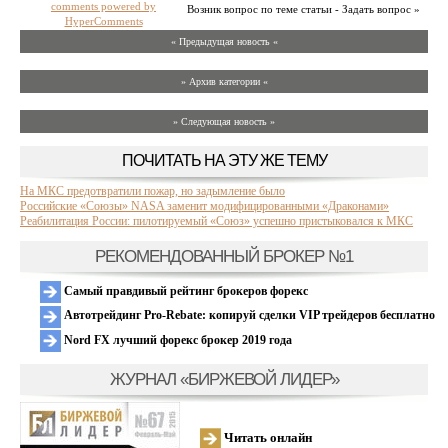
comments powered by
Возник вопрос по теме статьи - Задать вопрос »
HyperComments
« Предыдущая новость «
» Архив категории «
» Следующая новость »
ПОЧИТАТЬ НА ЭТУ ЖЕ ТЕМУ
На МКС предотвратили пожар, но задымление было
Российские «Союзы» NASA заменит модифицированными «Драконами»
Реабилитация России: пилотируемый «Союз» успешно пристыковался к МКС
РЕКОМЕНДОВАННЫЙ БРОКЕР №1
Самый правдивый рейтинг брокеров форекс
Автотрейдинг Pro-Rebate: копируй сделки VIP трейдеров бесплатно
Nord FX лучший форекс брокер 2019 года
ЖУРНАЛ «БИРЖЕВОЙ ЛИДЕР»
Читать онлайн