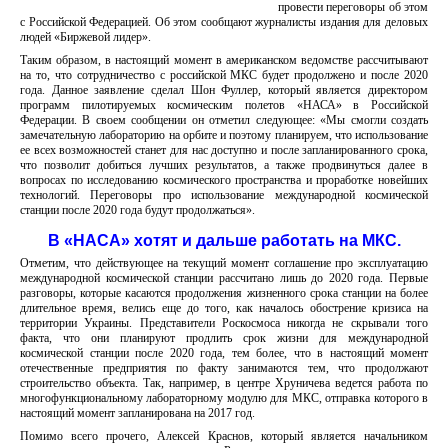
провести переговоры об этом
с Российской Федерацией. Об этом сообщают журналисты издания для деловых
людей «Биржевой лидер».
Таким образом, в настоящий момент в американском ведомстве рассчитывают
на то, что сотрудничество с российской МКС будет продолжено и после 2020
года. Данное заявление сделал Шон Фуллер, который является директором
программ пилотируемых космическим полетов «НАСА» в Российской
Федерации. В своем сообщении он отметил следующее: «Мы смогли создать
замечательную лабораторию на орбите и поэтому планируем, что использование
ее всех возможностей станет для нас доступно и после запланированного срока,
что позволит добиться лучших результатов, а также продвинуться далее в
вопросах по исследованию космического пространства и проработке новейших
технологий. Переговоры про использование международной космической
станции после 2020 года будут продолжаться».
В «НАСА» хотят и дальше работать на МКС.
Отметим, что действующее на текущий момент соглашение про эксплуатацию
международной космической станции рассчитано лишь до 2020 года. Первые
разговоры, которые касаются продолжения жизненного срока станции на более
длительное время, велись еще до того, как началось обострение кризиса на
территории Украины. Представители Роскосмоса никогда не скрывали того
факта, что они планируют продлить срок жизни для международной
космической станции после 2020 года, тем более, что в настоящий момент
отечественные предприятия по факту занимаются тем, что продолжают
строительство объекта. Так, например, в центре Хруничева ведется работа по
многофункциональному лабораторному модулю для МКС, отправка которого в
настоящий момент запланирована на 2017 год.
Помимо всего прочего, Алексей Краснов, который является начальником