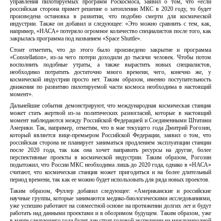
управления пилотируемых программ Роскосмоса, заявил о том, что «если
российская сторона примет решение о затоплении МКС в 2020 году, то будет
произведена остановка в развитии, что подобно смерти для космической
индустрии. Также он добавил и следующее: «Это можно сравнить с тем, как,
например, «НАСА» потеряло огромное количество специалистов после того, как
закрылась программа под названием «Space Shuttle».
Стоит отметить, что до этого было произведено закрытие и программа
«Constellation», из-за чего потери доходили до тысячи человек. Чтобы потом
восполнить подобные утраты, а также вырастить новых специалистов,
необходимо потратить достаточно много времени, чего, конечно же, у
космической индустрии просто нет. Таким образом, именно поступательность
движения по развитию пилотируемой части космоса необходима в настоящий
момент».
Дальнейшие события демонстрируют, что международная космическая станция
может стать жертвой из-за политических разногласий, которые в настоящий
момент наблюдаются между Российской Федерацией и Соединенными Штатами
Америки. Так, например, отметим, что в мае текущего года Дмитрий Рогозин,
который является вице-премьером Российской Федерации, заявил о том, что
российская сторона не планирует заниматься продлением эксплуатации станции
после 2020 года, так как она хочет направить ресурсы на другие, более
перспективные проекты в космической индустрии. Таким образом, Рогозин
подытожил, что России МКС необходима лишь до 2020 года, однако в «НАСА»
считают, что космическая станция может пригодиться и на более длительный
период времени, так как ее можно будет использовать для ряда новых проектов.
Таким образом, Фуллер добавил следующее: «Американские и российские
научные группы, которые занимаются медико-биологическими исследованиями,
уже успешно работают на совместной основе на протяжении долгих лет и будут
работать над данными проектами и в обозримом будущем. Таким образом, уже
в марте следующего года будет дан страт годовой экспедиции на международной