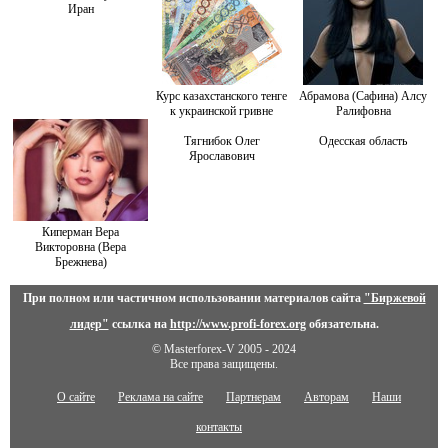
Иран
Курс казахстанского тенге
Абрамова (Сафина) Алсу
к украинской гривне
Ралифовна
Тягнибок Олег
Одесская область
Ярославович
Киперман Вера
Викторовна (Вера
Брежнева)
При полном или частичном использовании материалов сайта
"Биржевой
лидер"
ссылка на
http://www.profi-forex.org
обязательна.
© Masterforex-V 2005 - 2024
Все права защищены.
О сайте
Реклама на сайте
Партнерам
Авторам
Наши
контакты