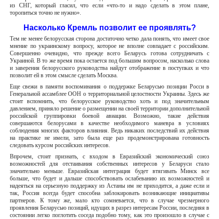
из СНГ, который гласил, что если «что-то и надо сделать в этом плане,
торопиться точно не нужно».
Насколько Кремль позволит ее проявлять?
Тем не менее белорусская сторона достаточно четко дала понять, что имеет свое
мнение по украинскому вопросу, которое не вполне совпадает с российским.
Совершенно очевидно, что прежде всего Беларусь готова сотрудничать с
Украиной. В то же время пока остается под большим вопросом, насколько слова
и заверения белорусского руководства найдут отображение в поступках и что
позволит ей в этом смысле сделать Москва.
Еще свежи в памяти воспоминания о поддержке Беларусью позиции Росси в
Генеральной ассамблее ООН о территориальной целостности Украины. Здесь же
стоит вспомнить, что белорусское руководство хоть и под значительным
давлением, приняло решение о размещении на своей территории дополнительной
российской группировки боевой авиации. Возможно, такие действия
совершаются белорусами в качестве необходимого маневра в условиях
соблюдения многих факторов влияния. Ведь никаких последствий их действия
на практике не имели, зато была еще раз продемонстрирована готовность
следовать курсом российских интересов.
Впрочем, стоит признать, с входом в Евразийский экономический союз
возможностей для отстаивания собственных интересов у Беларуси стало
значительно меньше. Евразийская интеграция будет втягивать Минск все
больше, что будет и дальше способствовать ослабеванию их возможностей и
надеяться на серьезную поддержку из Астаны им не приходится, а даже если и
так, Россия всегда будет способна заблокировать возникающие инициативы
партнеров. К тому же, мало кто сомневается, что в случае чрезмерного
проявления Беларусью позиций, идущих в разрез интересам России, последняя в
состоянии легко поглотить соседа подобно тому, как это произошло в случае с