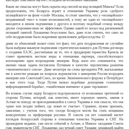
выглядит опасливой паузой с оглядкой на возможное наказание.
Какие же смыслы могут быть скрыты под смелой на вид позицией Минска? Если
предположить, что Беларусь играет в отношении Украины роль «доброго
полицейского» на фоне «злой» Москвы, то стоит заметить, что у «полицейских»
несравнимый «вес» в плане возможностей, к тому же один из «полицейских»
находится в явном подчинении у другого и поэтому подобный сговор между
двумя сторонами явно не эффективен. Однако какой-то посыл под рискованной
позицией занятой Лукашенко безусловно был, даже если считать, что само по
себе поздравление было искренним проявлением добрососедства. О
дним из объяснений может стать тот факт, что дата поздравления не случайно
была выбрана накануне подписания стратегически важного для Путина договора
о создании ЕАЭС, рассчитывая на то, что в преддверии торжества Кремль не
станет применять жесткие меры в отношении партнера, способствующего
воплощению идеи возрождения империи. Ведь мало кто сомневается, что
именно такая задача поставлена Путиным в качестве перспективы развития
«экономического союза». Даже несмотря на слова президента РФ, высказанные
им в качестве реакции на вопросы журналистов о намерении России возродить
империю или Советский Союз, во время Экономического форума в Петербурге
в мае этого года. Тогда Путин назвал подобные допущения «элементом
информационной борьбы», «ошибочным мнением» и даже «ярлыком».
Во всяком случае лидер Беларуси подстраховался от возможных претензий со
стороны Путина, который, как известно, имеет хорошую память, заявив в
Астане по поводу не присоединившейся к союзу Украины в том смысле, что она
«рано или поздно поймет, где лежит ее счастье». Странное, нужно признать,
заявление, с учетом того, что соседи Беларуси могли бы стать мощными
конкурентами за преференции россиян. И совсем уж нет сомнений насчет
взглядов белорусской стороны в отношении членства Украины в СНГ. На
прошедшем недавно, уже после событий в Астане, в Минске заседании Совета
глав правительств СНГ, Лукашенко дал четкий совет Украине, решившей выйти