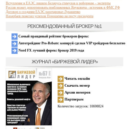
Вступление в ЕАЭС лишило Беларусь стимулов к реформам – эксперты
Россия может депортировать приближенных Януковича - источник в ФМС РФ
Договор о создании ЕАЭС разочаровал Лукашенко
Назарбаев пожелал успехов Порошенко на посту президента
РЕКОМЕНДОВАННЫЙ БРОКЕР №1
Самый правдивый рейтинг брокеров форекс
Автотрейдинг Pro-Rebate: копируй сделки VIP трейдеров бесплатно
Nord FX лучший форекс брокер 2019 года
ЖУРНАЛ «БИРЖЕВОЙ ЛИДЕР»
Читать онлайн
Скачать номер
Архив номеров
Партнерам
Количество загрузок: 10698824