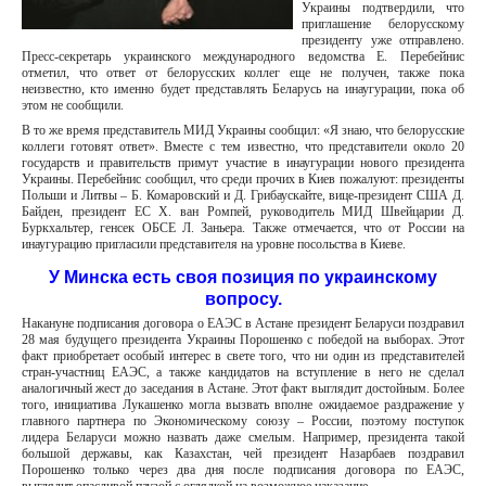
Украины подтвердили, что
приглашение белорусскому
президенту уже отправлено.
Пресс-секретарь украинского международного ведомства Е.
Перебейнис
отметил, что ответ от белорусских коллег еще не получен, также пока
неизвестно, кто именно будет представлять Беларусь на инаугурации, пока об
этом не сообщили.
В то же время представитель МИД Украины сообщил: «Я знаю, что белорусские
коллеги готовят ответ». Вместе с тем известно, что представители около 20
государств и правительств примут участие в инаугурации нового президента
Украины. Перебейнис сообщил, что среди прочих в Киев пожалуют: президенты
Польши и Литвы – Б. Комаровский и Д. Грибаускайте, вице-президент США Д.
Байден, президент ЕС Х. ван Ромпей, руководитель МИД Швейцарии Д.
Буркхальтер, генсек ОБСЕ Л. Заньера. Также отмечается, что от России на
инаугурацию пригласили представителя на уровне посольства в Киеве.
У Минска есть своя позиция по украинскому
вопросу.
Накануне подписания договора о ЕАЭС в Астане президент Беларуси поздравил
28 мая будущего президента Украины Порошенко с победой на выборах. Этот
факт приобретает особый интерес в свете того, что ни один из представителей
стран-участниц ЕАЭС, а также кандидатов на вступление в него не сделал
аналогичный жест до заседания в Астане. Этот факт выглядит достойным. Более
того, инициатива Лукашенко могла вызвать вполне ожидаемое раздражение у
главного партнера по Экономическому союзу – России, поэтому поступок
лидера Беларуси можно назвать даже смелым. Например, президента такой
большой державы, как Казахстан, чей президент Назарбаев поздравил
Порошенко только через два дня после подписания договора по ЕАЭС,