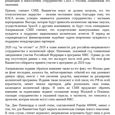
решающим в многолетнем сотрудничестве США с Россией, ознаменовав его
окончание.
Причем, считают СМИ, Вашингтон вовсе не должен полагать, его что
технологическое лидерство – явление постоянное лишь благодаря тому, что
НАСА весьма успешно занимается развитием сотрудничества с частными
корпорациями. Выгоды, которые будут приносить космические научные запуски,
осуществляемые SpaceX и другими компаниями, не будут столь очевидными.
Американские СМИ считают, что осуществление вышеуказанных задач,
нуждается в поддержке национальных космических агентств. В период же
сокращающегося финансирования подобные задачи непременно нуждаются в
поддержке международных партнеров.
2020 год “не отстает” от 2019 в плане важности для российско-американского
сотрудничества в космической сфере. Напомним, указанный год ознаменован
завершением участия Российской Федерации в программе МКС. Однако до сих
пор отсутствуют данные о том, что последует после этой даты. На этом фоне
Вашингтон собирается принять участие в программе до 2024 года.
Американские издания обратили внимание также на тот факт, что Москва даже
на фоне последних, казалось бы, неблагоприятных событий все еще развивает
данную сферу, вместе с тем увеличив средства, нацеленные на расширение
космической программы. Издания также полагают в этой связи, что РФ по всей
вероятности, начнет поиски партнеров, дабы реализовать свои планы,
касающиеся космической сферы. И опять же СМИ предлагают обратить
внимание на подписанные недавно соглашения между Москвой и Пекином,
гласящие сотрудничество в указанной отрасли, в частности, это относится к
проектам, которые вполне могут стать заменой МКС.
Так, Джо Паппалардо в своей статье, озаглавленной Popular ######, заявил о
том, что для Вашингтона будет закрыта космическая станция нового поколения.
В этом случае, считает журналист, американские астронавты будут лишь в роли