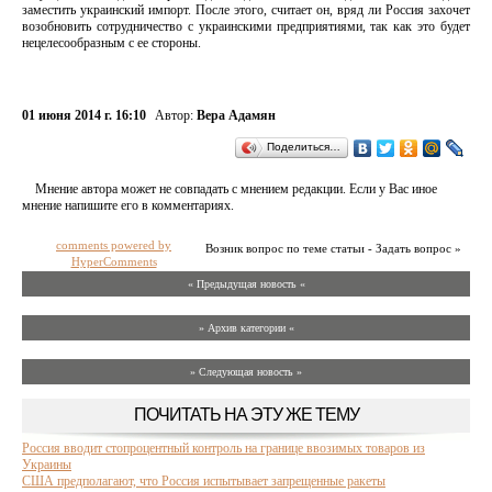
заместить украинский импорт. После этого, считает он, вряд ли Россия захочет
возобновить сотрудничество с украинскими предприятиями, так как это будет
нецелесообразным с ее стороны.
01 июня 2014 г. 16:10
Автор:
Вера Адамян
Поделиться…
Мнение автора может не совпадать с мнением редакции. Если у Вас иное
мнение напишите его в комментариях.
comments powered by
Возник вопрос по теме статьи - Задать вопрос »
HyperComments
« Предыдущая новость «
» Архив категории «
» Следующая новость »
ПОЧИТАТЬ НА ЭТУ ЖЕ ТЕМУ
Россия вводит стопроцентный контроль на границе ввозимых товаров из
Украины
США предполагают, что Россия испытывает запрещенные ракеты