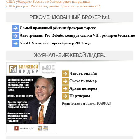
США убеждают Россию не бояться ракет на границах
США раскроет России техданные о ракетах-перехватчиках?
РЕКОМЕНДОВАННЫЙ БРОКЕР №1
Самый правдивый рейтинг брокеров форекс
Автотрейдинг Pro-Rebate: копируй сделки VIP трейдеров бесплатно
Nord FX лучший форекс брокер 2019 года
ЖУРНАЛ «БИРЖЕВОЙ ЛИДЕР»
Читать онлайн
Скачать номер
Архив номеров
Партнерам
Количество загрузок: 10698824