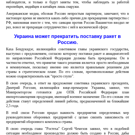
наблюдателя, и только и будут заняты тем, чтобы наблюдать за работой
европейцев, индийцев и китайцев лишь снаружи.
Американские медиа, обозвав Россию непростым партнером, замечают, что в
настоящее время не имеются каких-либо причин для прекращения партнерства с
РФ, напоминая вместе с тем, что санкции против России Вашингтон вводил не
раз, вовсе не прекращая сотрудничество с ней в космической сфере.
Украина может прекратить поставку ракет в
Россию.
Каха Бендукидзе, являющийся советником главы украинского государства,
выступил с предложением, согласно которому поставки ракет и авиадвигателей
по направлению Российской Федерации должны быть прекращены. Он в
частности отметил, что принятие такого решения является просто необходимым
и неминуемым, поскольку именно оно является правильным решением для
страны в стратегическом плане. По его словам, противоположные действия
можно охарактеризовать как “просто глупо”.
В свою очередь, в ответ на предложение советника украинского президента,
Дмитрий Рогозин, являющийся вице-премьером Украины, заявил, что
Минпромторгом готовится для ОПК Российской Федерации план
импортозамещения продукции, имеющей военное назначение. По его словам эти
действия станут определенной линией работы, предназначенной на ближайшие
2,5 года.
В этой связи Рогозин придал важность предприятия определенных мер
руководителями оборонных предприятий с целью снизить зависимость от
предприятий оборонного комплекса страны.
В свою очередь глава "Ростеха" Сергей Чемезов заявил, что в подобной
ситуации необходимое производство должно быть создано в России, дабы