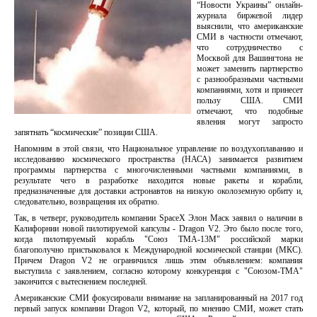
“Новости Украины” онлайн-
журнала биржевой лидер
выяснили, что американские
СМИ в частности отмечают,
что сотрудничество с
Москвой для Вашингтона не
может заменить партнерство
с разнообразными частными
компаниями, хотя и принесет
пользу США. СМИ
отмечают, что подобные
явления могут запросто
запятнать “космические” позиции США.
Напомним в этой связи, что Национальное управление по воздухоплаванию и
исследованию космического пространства (НАСА) занимается развитием
программы партнерства с многочисленными частными компаниями, в
результате чего в разработке находится новые ракеты и корабли,
предназначенные для доставки астронавтов на низкую околоземную орбиту и,
следовательно, возвращения их обратно.
Так, в четверг, руководитель компании SpaceX Элон Маск заявил о наличии в
Калифорнии новой пилотируемой капсулы - Dragon V2. Это было после того,
когда пилотируемый корабль "Союз ТМА-13М" российской марки
благополучно пристыковался к Международной космической станции (МКС).
Причем Dragon V2 не ограничился лишь этим объявлением: компания
выступила с заявлением, согласно которому конкуренция с "Союзом-ТМА"
закончится с вытеснением последней.
Американские СМИ фокусировали внимание на запланированный на 2017 год
первый запуск компании Dragon V2, который, по мнению СМИ, может стать