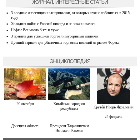
ЖУРНАЛ, ИНТЕРЕСНЫЕ СТАТЬИ
3 вредные инвестиционные привычки, от которых нужно избавиться в 2015
году
Холодная война с Россией никогда и не заканчивалась
Нефть: Все могло быть и хуже…
3 правила для успешной торговли мусорными акциями
Лучший вариант для убыточных торговых позиций на рынке Форекс
ЭНЦИКЛОПЕДИЯ
20 октября
Китайская народная
Круто́й И́горь Я́ковлевич
республика
24 февраля
Донецкая область
Президент Таджикистана
Эмомали Рахмон