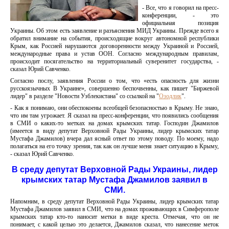
- Все, что я говорил на пресс-
конференции, - это
официальная позиция
Украины. Об этом есть заявление и разъяснения МИД Украины. Прежде всего я
обратил внимание на события, происходящие вокруг автономной республики
Крым, как Россией нарушаются договоренности между Украиной и Россией,
международные права и устав ООН. Согласно международным правилам,
происходит посягательство на территориальный суверенитет государства, -
сказал Юрий Савченко.
Согласно послу, заявления России о том, что «есть опасность для жизни
русскоязычных В Украине», совершенно беспочвенны, как пишет "Биржевой
лидер" в разделе "Новости Узблекистана" со ссылкой на "
Озодлик
".
- Как я понимаю, они обеспокоены всеобщей безопасностью в Крыму. Не знаю,
что им там угрожает. Я сказал на пресс-конференции, что появились сообщения
в СМИ о каких-то метках на домах крымских татар. Господин Джамилов
(имеется в виду депутат Верховной Рады Украины, лидер крымских татар
Мустафа Джамилов) вчера дал ясный ответ по этому поводу. По моему, надо
полагаться на его точку зрения, так как он лучше меня знает ситуацию в Крыму,
- сказал Юрий Савченко.
В среду депутат Верховной Рады Украины, лидер
крымских татар Мустафа Джамилов заявил в
СМИ.
Напомним, в среду депутат Верховной Рады Украины, лидер крымских татар
Мустафа Джамилов заявил в СМИ, что на домах проживающих в Симферополе
крымских татар кто-то наносит метки в виде креста. Отмечая, что он не
понимает, с какой целью это делается, Джамилов сказал, что нанесение меток