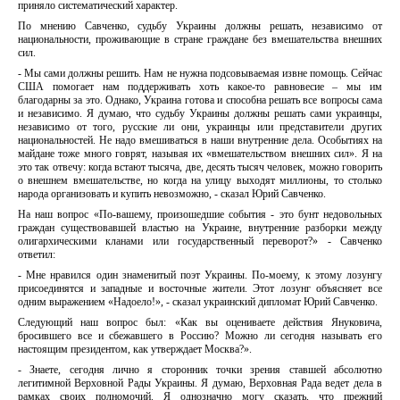
приняло систематический характер.
По мнению Савченко, судьбу Украины должны решать, независимо от
национальности, проживающие в стране граждане без вмешательства внешних
сил.
- Мы сами должны решить. Нам не нужна подсовываемая извне помощь. Сейчас
США помогает нам поддерживать хоть какое-то равновесие – мы им
благодарны за это. Однако, Украина готова и способна решать все вопросы сама
и независимо. Я думаю, что судьбу Украины должны решать сами украинцы,
независимо от того, русские ли они, украинцы или представители других
национальностей. Не надо вмешиваться в наши внутренние дела. Особытиях на
майдане тоже много говрят, называя их «вмешательством внешних сил». Я на
это так отвечу: когда встают тысяча, две, десять тысяч человек, можно говорить
о внешнем вмешательстве, но когда на улицу выходят миллионы, то столько
народа организовать и купить невозможно, - сказал Юрий Савченко.
На наш вопрос «По-вашему, произошедшие события - это бунт недовольных
граждан существовавшей властью на Украине, внутренние разборки между
олигархическими кланами или государственный переворот?» - Савченко
ответил:
- Мне нравился один знаменитый поэт Украины. По-моему, к этому лозунгу
присоединятся и западные и восточные жители. Этот лозунг объясняет все
одним выражением «Надоело!», - сказал украинский дипломат Юрий Савченко.
Следующий наш вопрос был: «Как вы оцениваете действия Януковича,
бросившего все и сбежавшего в Россию? Можно ли сегодня называть его
настоящим президентом, как утверждает Москва?».
- Знаете, сегодня лично я сторонник точки зрения ставшей абсолютно
легитимной Верховной Рады Украины. Я думаю, Верховная Рада ведет дела в
рамках своих полномочий. Я однозначно могу сказать, что прежний