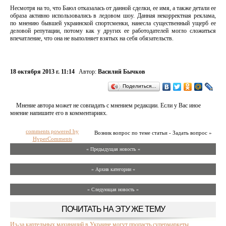
Несмотря на то, что Баюл отказалась от данной сделки, ее имя, а также детали ее
образа активно использовались в ледовом шоу. Данная некорректная реклама,
по мнению бывшей украинской спортсменки, нанесла существенный ущерб ее
деловой репутации, потому как у других ее работодателей могло сложиться
впечатление, что она не выполняет взятых на себя обязательств.
18 октября 2013 г. 11:14
Автор:
Василий Бычков
Поделиться…
Мнение автора может не совпадать с мнением редакции. Если у Вас иное
мнение напишите его в комментариях.
comments powered by
Возник вопрос по теме статьи - Задать вопрос »
HyperComments
« Предыдущая новость «
» Архив категории «
» Следующая новость »
ПОЧИТАТЬ НА ЭТУ ЖЕ ТЕМУ
Из-за картельных махинаций в Украине могут пропасть супермаркеты