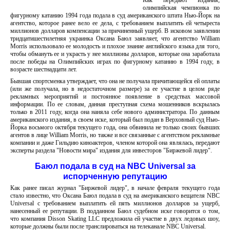
Как передают издания,
олимпийская чемпионка по
фигурному катанию 1994 года подала в суд американского штата Нью-Йорк на
агентство, которое ранее вело ее дела, с требованием выплатить ей четыреста
миллионов долларов компенсации за причиненный ущерб. В исковом заявлении
тридцатишестилетняя украинка Оксана Баюл заявляет, что агентство William
Morris использовало ее молодость и плохое знание английского языка для того,
чтобы обмануть ее и украсть у нее миллионы долларов, которые она заработала
после победы на Олимпийских играх по фигурному катанию в 1994 году, в
возрасте шестнадцати лет.
Бывшая спортсменка утверждает, что она не получала причитающейся ей оплаты
(или же получала, но в недостаточном размере) за ее участие в целом ряде
рекламных мероприятий и постоянное появление в средствах массовой
информации. По ее словам, данная преступная схема мошенников вскрылась
только в 2011 году, когда она наняла себе нового администратора. По данным
американского издания, в своем иске, который был подан в Верховный суд Нью-
Йорка восьмого октября текущего года, она обвинила не только своих бывших
агентов в лице William Morris, но также и все связанные с агентством рекламные
компании и даже Гильдию киноактеров, членом которой она являлась, передают
эксперты раздела "Новости мира" издания для инвесторов "Биржевой лидер".
Баюл подала в суд на NBC Universal за
испорченную репутацию
Как ранее писал журнал "Биржевой лидер", в начале февраля текущего года
стало известно, что Оксана Баюл подала в суд на американского вещателя NBC
Universal с требованием выплатить ей пять миллионов долларов за ущерб,
нанесенный ее репутации. В подданном Баюл судебном иске говорится о том,
что компания Disson Skating LLC предложила ей участие в двух ледовых шоу,
которые должны были после транслироваться на телеканале NBC Universal.