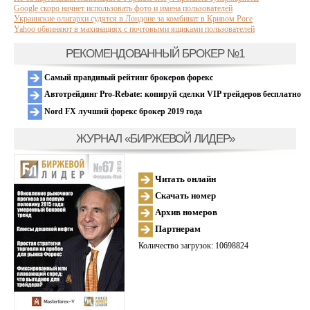
Google скоро начнет использовать фото и имена пользователей
Украинские олигархи судятся в Лондоне за комбинат в Кривом Роге
Yahoo обвиняют в махинациях с почтовыми ящиками пользователей
РЕКОМЕНДОВАННЫЙ БРОКЕР №1
Самый правдивый рейтинг брокеров форекс
Автотрейдинг Pro-Rebate: копируй сделки VIP трейдеров бесплатно
Nord FX лучший форекс брокер 2019 года
ЖУРНАЛ «БИРЖЕВОЙ ЛИДЕР»
Читать онлайн
Скачать номер
Архив номеров
Партнерам
Количество загрузок: 10698824