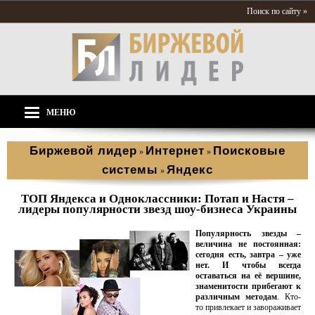
Поиск по сайту »
МЕНЮ
Биржевой лидер
Интернет
Поисковые
»
»
системы
Яндекс
»
ТОП Яндекса и Одноклассники: Потап и Настя –
лидеры популярности звезд шоу-бизнеса Украины
Популярность звезды –
величина не постоянная:
сегодня есть, завтра – уже
нет.
И чтобы всегда
оставаться на её вершине,
знаменитости прибегают к
различным методам
. Кто-
то привлекает и завораживает