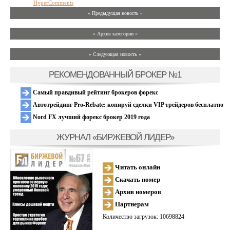
HyperComments
« Предыдущая новость «
» Архив категории «
» Следующая новость »
РЕКОМЕНДОВАННЫЙ БРОКЕР №1
Самый правдивый рейтинг брокеров форекс
Автотрейдинг Pro-Rebate: копируй сделки VIP трейдеров бесплатно
Nord FX лучший форекс брокер 2019 года
ЖУРНАЛ «БИРЖЕВОЙ ЛИДЕР»
Читать онлайн
Скачать номер
Архив номеров
Партнерам
Количество загрузок: 10698824