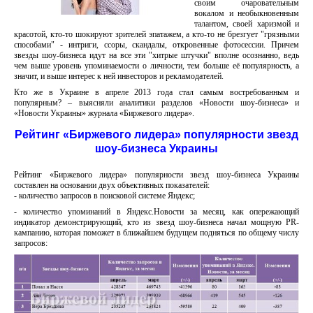
своим очаровательным
вокалом и необыкновенным
талантом, своей харизмой и
красотой, кто-то шокируют зрителей эпатажем, а кто-то не брезгует "грязными
способами" - интриги, ссоры, скандалы, откровенные фотосессии. Причем
звезды шоу-бизнеса идут на все эти "хитрые штучки" вполне осознанно, ведь
чем выше уровень упоминаемости о личности, тем больше её популярность, а
значит, и выше интерес к ней инвесторов и рекламодателей.
Кто же в Украине в апреле 2013 года стал самым востребованным и
популярным? – выясняли аналитики разделов «Новости шоу-бизнеса» и
«Новости Украины» журнала «Биржевого лидера».
Рейтинг «Биржевого лидера» популярности звезд
шоу-бизнеса Украины
Рейтинг «Биржевого лидера» популярности звезд шоу-бизнеса Украины
составлен на основании двух объективных показателей:
- количество запросов в поисковой системе Яндекс;
- количество упоминаний в Яндекс.Новости за месяц, как опережающий
индикатор демонстрирующий, кто из звезд шоу-бизнеса начал мощную PR-
кампанию, которая поможет в ближайшем будущем подняться по общему числу
запросов: