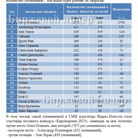
количество упоминаний – тем выше будет рейтинг по запросам.
В этом месяце самой упоминаемой в СМИ агрегатора Яндекс.Новости стала
участница песенного конкурса «Евровидение-2013», занявшая на нем почетное
третье место Злата Огневич, имя которой 2 975 раз упоминалась за месяц.
- на втором месте – Александр Пономарев (421 упоминаний);
- третья позиция – Ани Лорак (419 упоминаний).