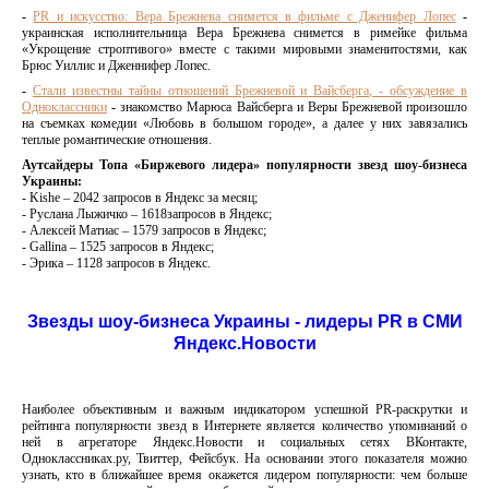
-
PR и искусство: Вера Брежнева снимется в фильме с Дженифер Лопес
-
украинская исполнительница Вера Брежнева снимется в римейке фильма
«Укрощение строптивого» вместе с такими мировыми знаменитостями, как
Брюс Уиллис и Дженнифер Лопес.
-
Стали известны тайны отношений Брежневой и Вайсберга, - обсуждение в
Одноклассники
-
знакомство Марюса Вайсберга и Веры Брежневой произошло
на съемках комедии «Любовь в большом городе», а далее у них завязались
теплые романтические отношения.
Аутсайдеры Топа «Биржевого лидера» популярности звезд шоу-бизнеса
Украины:
- Kishe – 2042 запросов в Яндекс за месяц;
- Руслана Лыжичко – 1618запросов в Яндекс;
- Алексей Матиас – 1579 запросов в Яндекс;
- Gallina – 1525 запросов в Яндекс;
- Эрика – 1128 запросов в Яндекс.
Звезды шоу-бизнеса Украины - лидеры PR в СМИ
Яндекс.Новости
Наиболее объективным и важным индикатором успешной PR-раскрутки и
рейтинга популярности звезд в Интернете является количество упоминаний о
ней в агрегаторе Яндекс.Новости и социальных сетях ВКонтакте,
Одноклассниках.ру, Твиттер, Фейсбук. На основании этого показателя можно
узнать, кто в ближайшее время окажется лидером популярности: чем больше