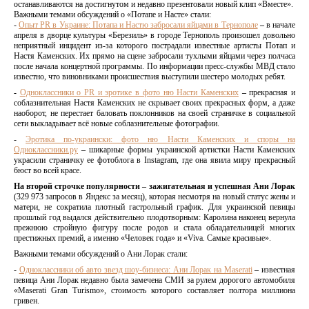
останавливаются на достигнутом и недавно презентовали новый клип «Вместе».
Важными темами обсуждений о «Потапе и Насте» стали:
-
Опыт PR в Украине: Потапа и Настю забросали яйцами в Тернополе
–
в начале
апреля в дворце культуры «Березиль» в городе Тернополь произошел довольно
неприятный инцидент из-за которого пострадали известные артисты Потап и
Настя Каменских. Их прямо на сцене забросали тухлыми яйцами через полчаса
после начала концертной программы. По информации пресс-службы МВД стало
известно, что виновниками происшествия выступили шестеро молодых ребят.
-
Одноклассники о PR и эротике в фото ню Насти Каменских
–
прекрасная и
соблазнительная Настя Каменских не скрывает своих прекрасных форм, а даже
наоборот, не перестает баловать поклонников на своей страничке в социальной
сети выкладывает всё новые соблазнительные фотографии.
-
Эротика по-украински: фото ню Насти Каменских и споры на
Одноклассники.ру
–
шикарные формы украинской артистки Насти Каменских
украсили страничку ее фотоблога в Instagram, где она явила миру прекрасный
бюст во всей красе.
На второй строчке популярности – зажигательная и успешная Ани Лорак
(329 973 запросов в Яндекс за месяц), которая несмотря на новый статус жены и
матери, не сократила плотный гастрольный график. Для украинской певицы
прошлый год выдался действительно плодотворным: Каролина наконец вернула
прежнюю стройную фигуру после родов и стала обладательницей многих
престижных премий, а именно «Человек года» и «Viva. Самые красивые».
Важными темами обсуждений о Ани Лорак стали:
-
Одноклассники об авто звезд шоу-бизнеса: Ани Лорак на Maserati
–
известная
певица Ани Лорак недавно была замечена СМИ за рулем дорогого автомобиля
«Maserati Gran Turismо», стоимость которого составляет полтора миллиона
гривен.