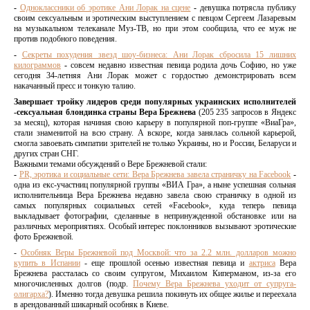
-
Одноклассники об эротике Ани Лорак на сцене
-
девушка потрясла публику
своим сексуальным и эротическим выступлением с певцом Сергеем Лазаревым
на музыкальном телеканале Муз-ТВ, но при этом сообщила, что ее муж не
против подобного поведения.
-
Секреты похудения звезд шоу-бизнеса: Ани Лорак сбросила 15 лишних
килограммов
-
совсем недавно известная певица родила дочь Софию, но уже
сегодня 34-летняя Ани Лорак может с гордостью демонстрировать всем
накачанный пресс и тонкую талию.
Завершает тройку лидеров среди популярных украинских исполнителей
-сексуальная блондинка страны Вера Брежнева
(205 235 запросов в Яндекс
за месяц), которая начиная свою карьеру в популярной поп-группе «ВиаГра»,
стали знаменитой на всю страну. А вскоре, когда занялась сольной карьерой,
смогла завоевать симпатии зрителей не только Украины, но и России, Беларуси и
других стран СНГ.
Важными темами обсуждений о Вере Брежневой стали:
-
PR, эротика и социальные сети: Вера Брежнева завела страничку на Facebook
-
одна из екс-участниц популярной группы «ВИА Гра», а ныне успешная сольная
исполнительница Вера Брежнева недавно завела свою страничку в одной из
самых популярных социальных сетей «Facebook», куда теперь певица
выкладывает фотографии, сделанные в непринужденной обстановке или на
различных мероприятиях. Особый интерес поклонников вызывают эротические
фото Брежневой.
-
Особняк Веры Брежневой под Москвой: что за 2.2 млн. долларов можно
купить в Испании
- еще прошлой осенью известная певица и
актриса
Вера
Брежнева рассталась со своим супругом, Михаилом Киперманом, из-за его
многочисленных долгов (подр.
Почему Вера Брежнева уходит от супруга-
олигарха?
). Именно тогда девушка решила покинуть их общее жилье и переехала
в арендованный шикарный особняк в Киеве.