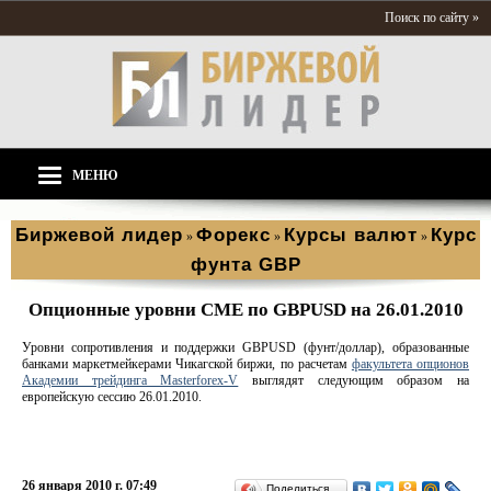
Поиск по сайту »
МЕНЮ
Биржевой лидер
Форекс
Курсы валют
Курс
»
»
»
фунта GBP
Опционные уровни CME по GBPUSD на 26.01.2010
Уровни сопротивления и поддержки GBPUSD (фунт/доллар), образованные
банками маркетмейкерами Чикагской биржи, по расчетам
факультета опционов
Академии трейдинга Masterforex-V
выглядят следующим образом на
европейскую сессию 26.01.2010.
26 января 2010 г. 07:49
Поделиться…