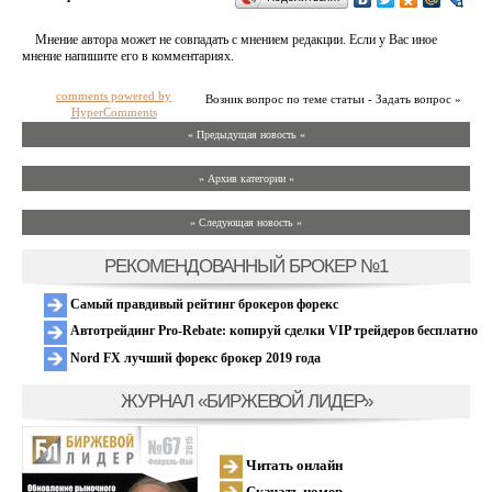
Мнение автора может не совпадать с мнением редакции. Если у Вас иное
мнение напишите его в комментариях.
comments powered by
Возник вопрос по теме статьи - Задать вопрос »
HyperComments
« Предыдущая новость «
» Архив категории «
» Следующая новость »
РЕКОМЕНДОВАННЫЙ БРОКЕР №1
Самый правдивый рейтинг брокеров форекс
Автотрейдинг Pro-Rebate: копируй сделки VIP трейдеров бесплатно
Nord FX лучший форекс брокер 2019 года
ЖУРНАЛ «БИРЖЕВОЙ ЛИДЕР»
Читать онлайн
Скачать номер