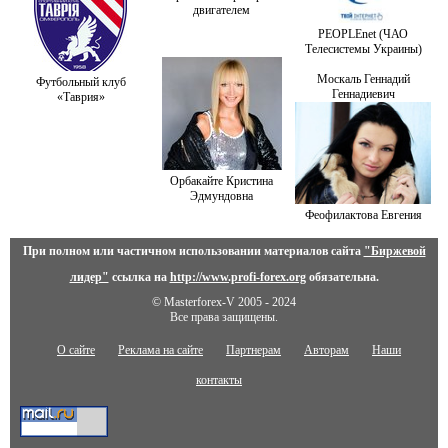
двигателем
PEOPLEnet (ЧАО
Телесистемы Украины)
Москаль Геннадий
Футбольный клуб
Геннадиевич
«Таврия»
Орбакайте Кристина
Эдмундовна
Феофилактова Евгения
При полном или частичном использовании материалов сайта
"Биржевой
лидер"
ссылка на
http://www.profi-forex.org
обязательна.
© Masterforex-V 2005 - 2024
Все права защищены.
О сайте
Реклама на сайте
Партнерам
Авторам
Наши
контакты